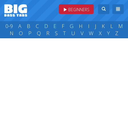
BEGINNERS
0-9
A
B
C
D
E
F
G
H
I
J
K
L
M
N
O
P
Q
R
S
T
U
V
W
X
Y
Z