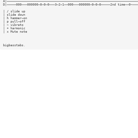
A|———————————————————————————————————————————————————————————————————————
D|—————000———000000—0—0—0———3—2—1——000———000000—0—0—0—————2nd time——0~———
| / slide up
| slide down
| h hammer—on
| p pull—off
| ~ vibrato
| + harmonic
| x Mute note
bigbasstabs.