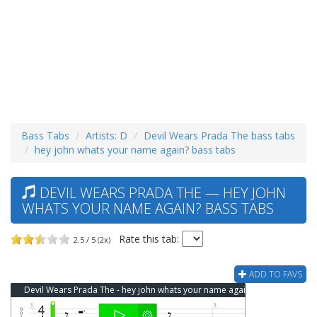
Bass Tabs
Artists: D
Devil Wears Prada The bass tabs
hey john whats your name again? bass tabs
DEVIL WEARS PRADA THE — HEY JOHN
WHATS YOUR NAME AGAIN? BASS TABS
Rate this tab:
2.5 / 5 (2x)
ADD TO FAVS
Devil Wears Prada The - hey john whats your name again? Bass Tab