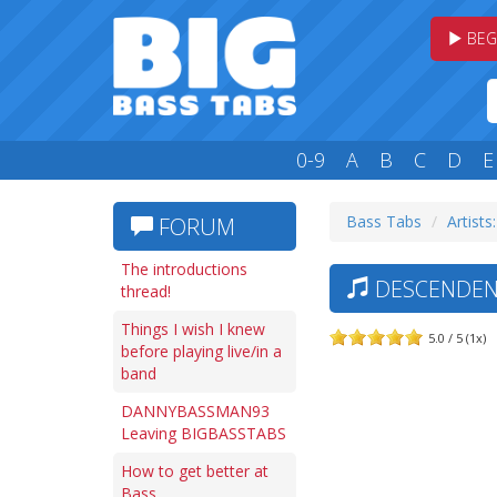
BEG
0-9
A
B
C
D
E
Bass Tabs
Artists
FORUM
The introductions
DESCENDENT
thread!
Things I wish I knew
5.0 / 5 (1x)
before playing live/in a
band
DANNYBASSMAN93
Leaving BIGBASSTABS
How to get better at
Bass