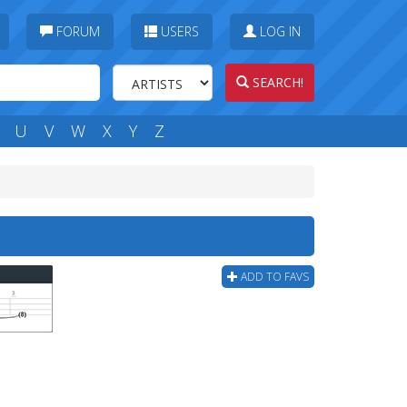
FORUM
USERS
LOG IN
SEARCH!
U
V
W
X
Y
Z
ADD TO FAVS