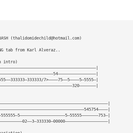
RASH (
thalidomidechild@hotmail.com
)
NG tab from Karl Alveraz..
n intro)
—————————————————————————————————————————|
———————————————————————54————————————————|
555——333333—333333/7>————75——5————5—5555—|
———————————————————————————————320———————|
——————————————————————————————————————————————|
————————————————————————————————————545754————|
—555555—5———————————————————5—55555———————753—|
——————————02——3—333330—00000——————————————————|
variation)