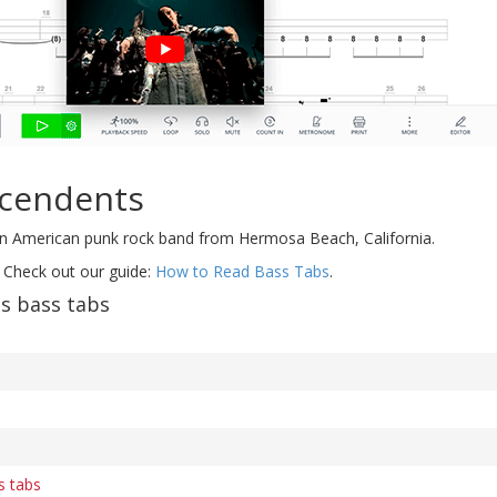
cendents
an American punk rock band from Hermosa Beach, California.
 Check out our guide:
How to Read Bass Tabs
.
s bass tabs
s tabs