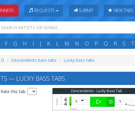
INNERS
REQUESTS
SUBMIT
NEW TABS
F
G
H
I
J
K
L
M
N
O
P
Q
R
S
T
: D
Descendents bass tabs
Lucky bass tabs
S — LUCKY BASS TABS
Descendents - Lucky Bass Tab
Rate this tab: