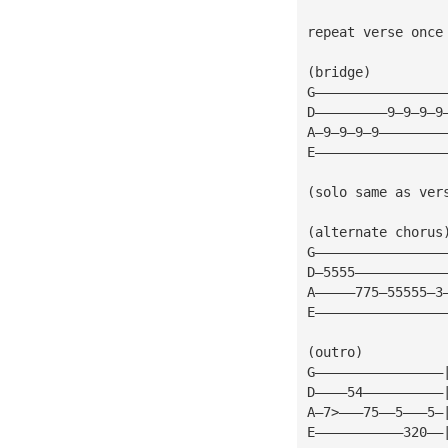
repeat verse once
(bridge)
G————————————————
D—————————9—9—9—9
A—9—9—9—9————————
E————————————————
(solo same as ver
(alternate chorus
G————————————————
D—5555———————————
A—————775—55555—3
E————————————————
(outro)
G————————————————
D————54——————————
A—7>———75——5———5—
E———————————320——