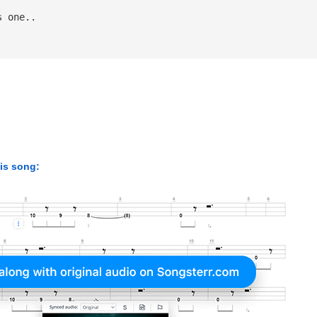
s one..
his song: