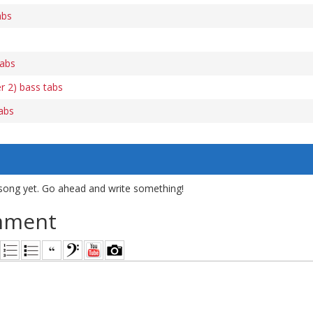
abs
tabs
r 2) bass tabs
abs
song yet. Go ahead and write something!
mment