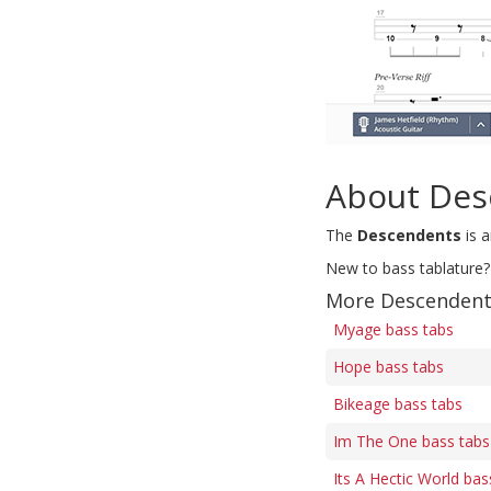
About Des
The
Descendents
is 
New to bass tablature?
More Descendent
Myage bass tabs
Hope bass tabs
Bikeage bass tabs
Im The One bass tabs
Its A Hectic World bas