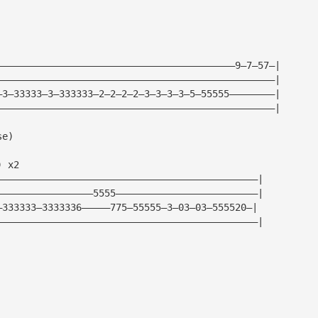
——————————————————————————————————————————9—7—57—|
—————————————————————————————————————————————————|
—3—33333—3—333333—2—2—2—2—3—3—3—3—5—55555————————|
—————————————————————————————————————————————————|
se)
) x2
——————————————————————————————————————————————|
—————————————————5555—————————————————————————|
—333333—3333336—————775—55555—3—03—03—555520—|
——————————————————————————————————————————————|
|
|
|
|