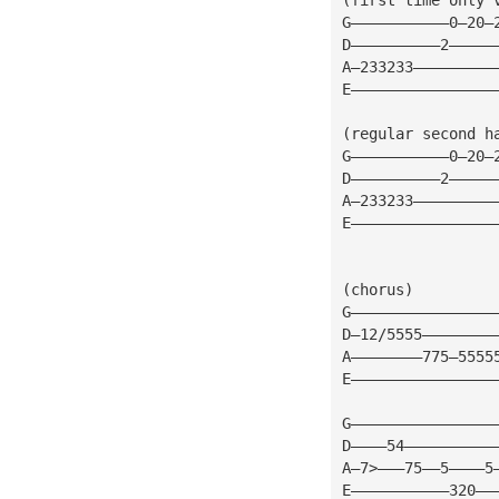
G———————————0—20—
D——————————2—————
A—233233—————————
E————————————————
(regular second h
G———————————0—20—
D——————————2—————
A—233233—————————
E————————————————
(chorus)
G————————————————
D—12/5555————————
A————————775—5555
E————————————————
G————————————————
D————54——————————
A—7>———75——5————5
E———————————320——