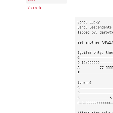
You pick
Song: Lucky
Band: Descendents
Tabbed by: darbyC
Yet another AMAZI
(guitar only, the
G————————————————
D—12/555555——————
A——————————77—555
E————————————————
(verse)
G————————————————
D————————————————
A———————————————5
E—3—333330000000—
(first time only 