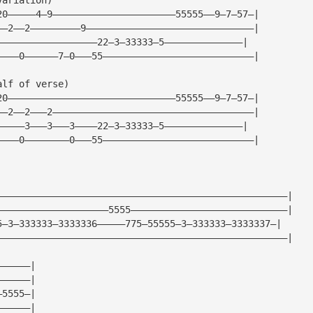
20—————4—9——————————————————————55555——9—7—57—|
——2——2—————————9——————————————————————————————|
——————————————————22—3—33333—5——————————————|
————0——————7—0———55———————————————————————————|
alf of verse)
20——————————————————————————————55555——9—7—57—|
——2——2———2————————————————————————————————————|
—————3———3———3————22—3—33333—5——————————————|
————0————————0———55———————————————————————————|
————————————————————————————————————————————————————|
————————————————————5555————————————————————————————|
5—3—333333—3333336—————775—55555—3—333333—3333337—|
————————————————————————————————————————————————————|
——————|
——————|
—5555—|
——————|