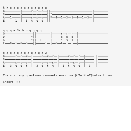
h h q q q q e e e e q e q
G—————————|—————r——r——r——||————————————————————————|————————
D—————————|—————e——e——e——||*———————————————————————|————————
A———1—————|—————s——s——s——||*——3——1——3——1——3——1——3——|————————
E——————1——|——3——t——t——t——||————————————————————————|————————
q q q e 3x h h q q q q
G————————————————||————————|—————r——r——r——|—————————————————
D———————————————*||————————|—————e——e——e——|—————————————————
A———————————————*||——1—————|—————s——s——s——|—————————————————
E———0——1——2——3———||—————1——|——3——t——t——t——|—————————————————
q q q q q q q q q q q q w
G——————r——r——r——|—————r——r——r——|—————r——r——r——|—————||——————
D——————e——e——e——|—————e——e——e——|—————e——e——e——|—————||——————
A——————s——s——s——|—————s——s——s——|—————s——s——s——|—————||——————
E———3——t——t——t——|——3——t——t——t——|——3——t——t——t——|——3——||——————
Thats it any questions comments email me @ T—.N.—
T@hotmail.com
Cheers !!!