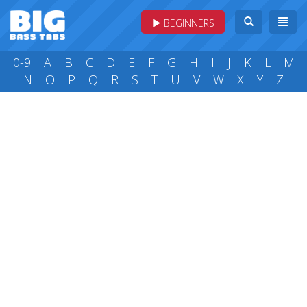
BEGINNERS
0-9
A
B
C
D
E
F
G
H
I
J
K
L
M
N
O
P
Q
R
S
T
U
V
W
X
Y
Z