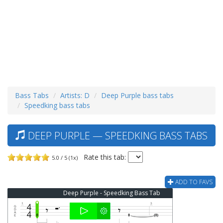
Bass Tabs
Artists: D
Deep Purple bass tabs
Speedking bass tabs
DEEP PURPLE — SPEEDKING BASS TABS
Rate this tab:
5.0 / 5 (1x)
ADD TO FAVS
Deep Purple - Speedking Bass Tab