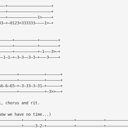
———+———————————————————+
———+———————————————————+
———+—————————————1>————+
33—+—0123>333333————1>—+
——————+——————————+————————+
——————+——————————+————————+
——————+——————————+—1———3>—+
——1—1—+—3—3——3—3—+———3————+
————————+———————————+——————+
————————+———————————+——————+
66—6—65—+—3—33—3—31—+——————+
————————+———————————+—3>>——+
1, chorus and rit.
now we have no time...)
——————————+—————————+————————————+————————————+—————————
——————————+—————3—2—+————————————+————————————+—————————