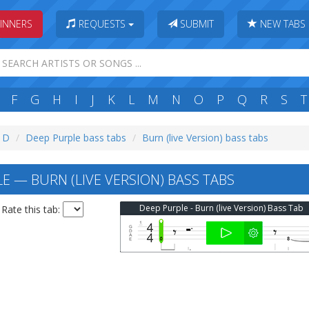
INNERS
REQUESTS
SUBMIT
NEW TABS
F
G
H
I
J
K
L
M
N
O
P
Q
R
S
T
: D
Deep Purple bass tabs
Burn (live Version) bass tabs
E — BURN (LIVE VERSION) BASS TABS
Deep Purple - Burn (live Version) Bass Tab
Rate this tab: