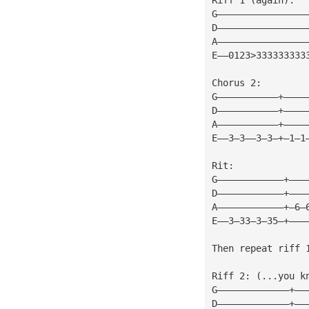
G————————————————
D————————————————
A————————————————
E——0123>333333333
Chorus 2:
G———————————+————
D———————————+————
A———————————+————
E——3—3——3—3—+—1—1
Rit:
G————————————+———
D————————————+———
A————————————+—6—
E——3—33—3—35—+———
Then repeat riff 
Riff 2: (...you k
G—————————————+——
D—————————————+——