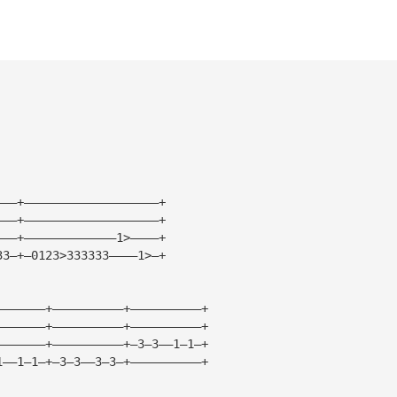
———+———————————————————+
———+———————————————————+ 
———+—————————————1>————+
33—+—0123>333333————1>—+
———————+——————————+——————————+
———————+——————————+——————————+
———————+——————————+—3—3——1—1—+
1——1—1—+—3—3——3—3—+——————————+