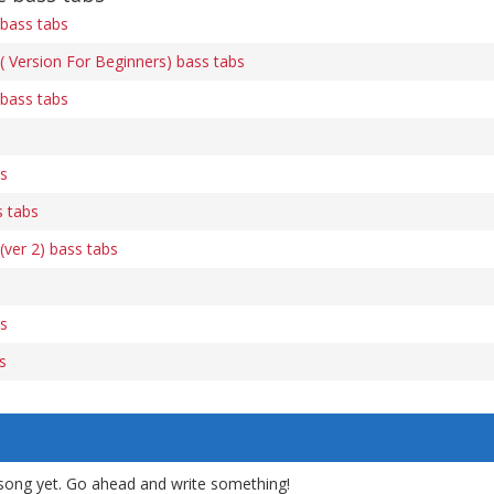
bass tabs
 Version For Beginners) bass tabs
bass tabs
bs
s tabs
ver 2) bass tabs
bs
s
song yet. Go ahead and write something!