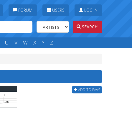
FORUM
USERS
LOG IN
SEARCH!
U
V
W
X
Y
Z
ADD TO FAVS