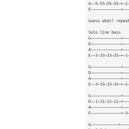
A——5—55—55—55—+—1
E—————————————+——
Guess what? repea
Solo line bass
G—————————————+——
D—————————————+——
A—————————————+——
E——3—33—33—33—+—1
G—————————————+——
D—————————————+——
A—————————————+——
E——3—33—33—33—+—1
G—————————————+——
D——1—11—11—11—+——
A—————————————+——
E—————————————+—3
G————————————+———