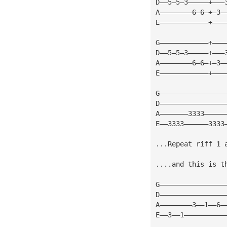
D——5—5—3—————+———
A————————6—6—+—3—
E————————————+———
G————————————+———
D——5—5—3—————+———
A————————6—6—+—3—
E————————————+———
G————————————————
D————————————————
A———————3333—————
E——3333——————3333
...Repeat riff 1 
....and this is t
G————————————————
D————————————————
A————————3——1——6—
E——3——1——————————