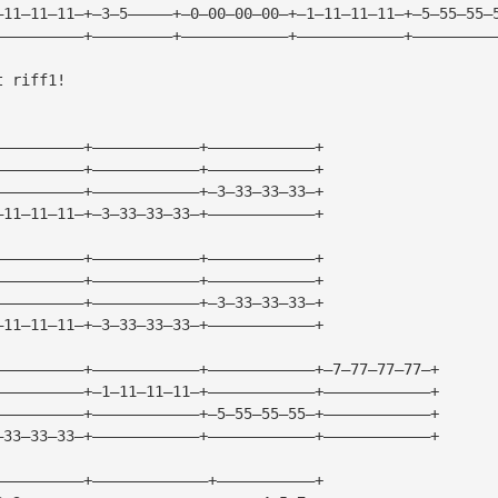
—11—11—11—+—3—5—————+—0—00—00—00—+—1—11—11—11—+—5—55—55—
——————————+—————————+————————————+————————————+—————————
t riff1!
——————————+————————————+————————————+
——————————+————————————+————————————+
——————————+————————————+—3—33—33—33—+
—11—11—11—+—3—33—33—33—+————————————+
——————————+————————————+————————————+
——————————+————————————+————————————+
——————————+————————————+—3—33—33—33—+
—11—11—11—+—3—33—33—33—+————————————+
——————————+————————————+————————————+—7—77—77—77—+
——————————+—1—11—11—11—+————————————+————————————+
——————————+————————————+—5—55—55—55—+————————————+
—33—33—33—+————————————+————————————+————————————+
——————————+—————————————+———————————+