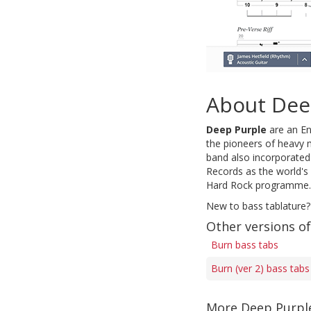
About Dee
Deep Purple
are an En
the pioneers of heavy
band also incorporated
Records as the world's
Hard Rock programme.
New to bass tablature?
Other versions o
Burn bass tabs
Burn (ver 2) bass tabs
More Deep Purpl