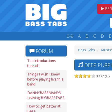
BEG
0-9
A
B
C
D
E
Bass Tabs
Artists
FORUM
The introductions
DEEP PURPL
thread!
Things I wish I knew
3.8 / 5 (7x)
before playing live/in a
band
DANNYBASSMAN93
Leaving BIGBASSTABS
How to get better at
Bass