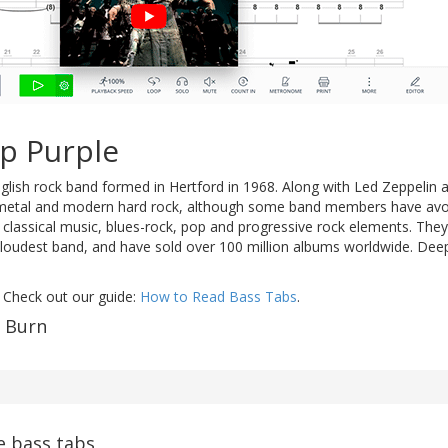
p Purple
glish rock band formed in Hertford in 1968. Along with Led Zeppelin
 metal and modern hard rock, although some band members have avoi
 classical music, blues-rock, pop and progressive rock elements. The
 loudest band, and have sold over 100 million albums worldwide. Deep
 Check out our guide:
How to Read Bass Tabs
.
f Burn
e bass tabs