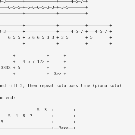
3—3———————+—————————————+—————4—5—7—+
————6—5—5—+—5—6—6—5—3—3—+—3—5———————+
——————————+—————————————+———————————+
——————————+—————————————+———————————+—————————+
3—3———————+—————————————+—————4—5—7—+———4—5—7—+
————6—5—5—+—5—6—6—5—3—3—+—3—5———————+—5———————+
——————————+—————————————+———————————+—————————+
——————+—————————————+——————+
——————+———4—5—7—12>—+——————+
—3333—+—5———————————+——————+
——————+—————————————+——3>>—+
and riff 2, then repeat solo bass line (piano solo)
he end:
————————————————5——3——+————————+
————5——4——8——7————————+————————+
—5————————————————————+————————+
——————————————————————+——3>>>——+