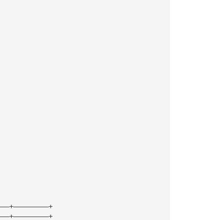
———+—————————+
———+—————————+