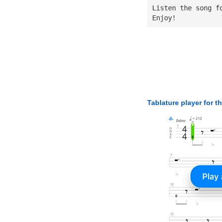
Listen the song f
Enjoy!
Tablature player for t