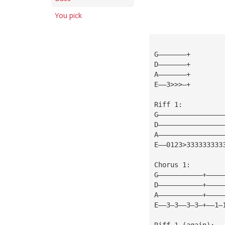
You pick
G———————+
D———————+
A———————+
E——3>>>—+
Riff 1:
G————————————————
D————————————————
A————————————————
E——0123>333333333
Chorus 1:
G———————————+————
D———————————+————
A———————————+————
E——3—3——3—3—+——1—
Riff 1 (again):