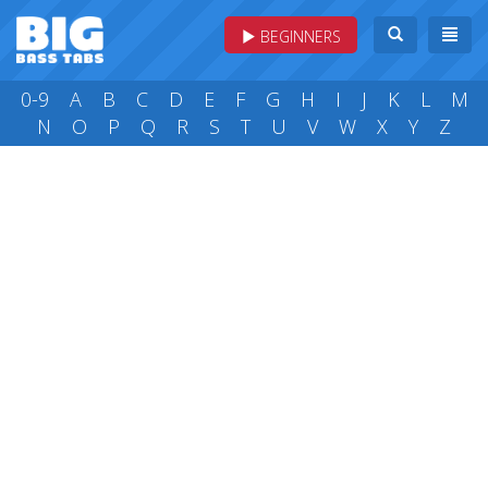
BEGINNERS
0-9
A
B
C
D
E
F
G
H
I
J
K
L
M
N
O
P
Q
R
S
T
U
V
W
X
Y
Z