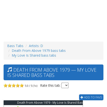
Bass Tabs
Artists: D
Death From Above 1979 bass tabs
My Love Is Shared bass tabs
DEATH FROM ABOVE 1979 — MY LOVE
IS SHARED BASS TABS
Rate this tab:
5.0 / 5 (1x)
ADD TO FAVS
Death From Above 1979 - My Love Is Shared Bass Tab