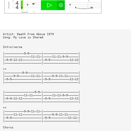
Artist: Death From Above 1979
Song: My Love is Shared
Intro/verse
|———————————9—9———————|————————————————————|
|———————————————11—11—|—————11—11—9—9——————|
|—9—9—12—12———————————|—9—9———————————12—12|
|—————————————————————|————————————————————|
**
|——————————9—9————————|————————————————————|
|—————9—9———————11—11—|—————9—9—11—11——————|
|—9—9—————————————————|—9—9———————————12—12|
|—————————————————————|————————————————————|
|—————————————————9—9—|————————————————————|
|———————————11—11—————|—————11—11—9—9——————|
|—9—9—12—12———————————|—9—9———————————12—12|
|—————————————————————|————————————————————|
**
|———————————9—9—11—11—|————————————————————|
|—————11—11———————————|—————9—9—11—11——————|
|—9—9—————————————————|—9—9——————————12—12—|
|—————————————————————|————————————————————|
Chorus