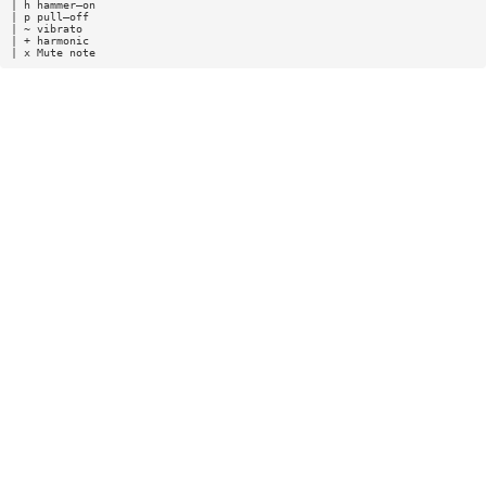
| h hammer—on
| p pull—off
| ~ vibrato
| + harmonic
| x Mute note