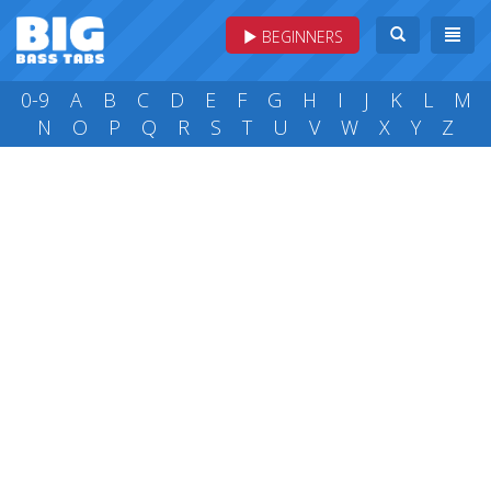
BEGINNERS
0-9
A
B
C
D
E
F
G
H
I
J
K
L
M
N
O
P
Q
R
S
T
U
V
W
X
Y
Z