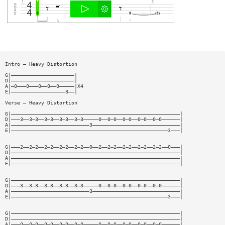
Intro — Heavy Distortion
G|—————————————————————|
D|—————————————————————|
A|—0———0———0——0——0—————|X4
E|——————————————————3——|
Verse — Heavy Distortion
G|————————————————————————————————————————————————————————|
D|———3——3—3——3—3——3—3——3—3—————0——0—0——0—0——0—0——0—0——————|
A|——————————————————————————3—————————————————————————————|
E|————————————————————————————————————————————————————3———|
G|———2——2—2——2—2——2—2——2—2——0——2——2—2——2—2——2—2——2—2——0———|
D|————————————————————————————————————————————————————————|
A|————————————————————————————————————————————————————————|
E|————————————————————————————————————————————————————————|
G|————————————————————————————————————————————————————————|
D|———3——3—3——3—3——3—3——3—3—————0——0—0——0—0——0—0——0—0——————|
A|——————————————————————————3—————————————————————————————|
E|————————————————————————————————————————————————————3———|
G|————————————————————————————————————————————————————————|
D|————————————————————————————————————————————————————————|
A|———0——0—0——0—0——0—0——0—0—————0——0—0——0—0——0—0——0—0——————|