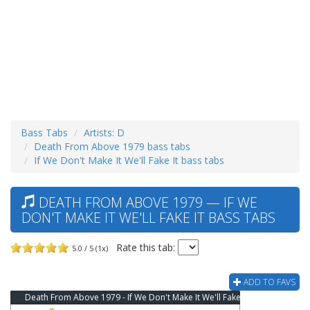
Bass Tabs
Artists: D
Death From Above 1979 bass tabs
If We Don't Make It We'll Fake It bass tabs
DEATH FROM ABOVE 1979 — IF WE
DON'T MAKE IT WE'LL FAKE IT BASS TABS
Rate this tab:
5.0 / 5 (1x)
ADD TO FAVS
Death From Above 1979 - If We Don't Make It We'll Fake It Bass Tab