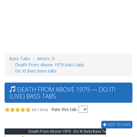
Bass Tabs
Artists: D
Death From Above 1979 bass tabs
Do It! (live) bass tabs
DEATH FROM ABOVE 1979 — DO IT!
(LIVE) BASS TABS
Rate this tab:
5.0 / 5 (1x)
ADD TO FAVS
Death From Above 1979 - Do It! (live) Bass Tab