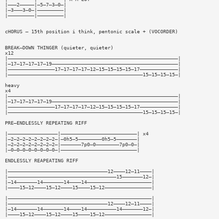
|———2—————|—5—7—3—0—|
|—3———3—0—|—————————|
|—————————|—————————|
cHORUS — 15th position i think, pentonic scale + (VOCORDER)
BREAK—DOWN THINGER (quieter, quieter)
x12
|——————————————————————————————————————————————————————————|
|—17—17—17—17—19———————————————————————————————————————————|
|————————————————17—17—17—17—12—15—15—15—15—17—————————————|
|——————————————————————————————————————————————15—15—15—15—|
heavy
x4
|——————————————————————————————————————————————————————————|
|—17—17—17—17—19———————————————————————————————————————————|
|————————————————17—17—17—17—12—15—15—15—15—17—————————————|
|——————————————————————————————————————————————15—15—15—15—|
PRE—ENDLESSLY REPEATING RIFF
|—————————————————|——————————————————————————| x4
|—2—2—2—2—2—2—2—2—|—0h5—5————————0h5—5———————|
|—2—2—2—2—2—2—2—2—|———————7p0—0————————7p0—0—|
|—0—0—0—0—0—0—0—0—|——————————————————————————|
ENDLESSLY REAPEATING RIFF
|——————————————————————————————————12————12—11————|
|—————————————————————————————————————15———————12—|
|—14———————14———————14————14——————————————————————|
|————15—12————15—12————15————15—12————————————————|
|—————————————————————————————————————————————————|
|——————————————————————————————————12————12—11————|
|—14———————14———————14————14——————————14———————12—|
|————15—12————15—12————15————15—12————————————————|