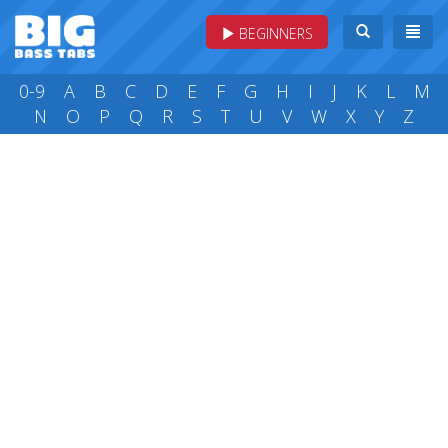
BEGINNERS
0-9
A
B
C
D
E
F
G
H
I
J
K
L
M
N
O
P
Q
R
S
T
U
V
W
X
Y
Z