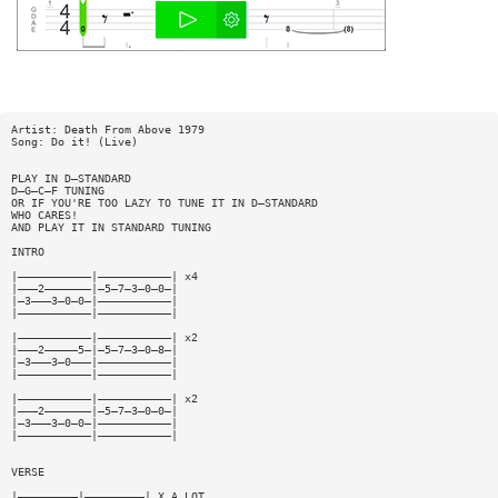
Artist: Death From Above 1979
Song: Do it! (Live)
PLAY IN D—STANDARD
D—G—C—F TUNING
OR IF YOU'RE TOO LAZY TO TUNE IT IN D—STANDARD
WHO CARES!
AND PLAY IT IN STANDARD TUNING
INTRO
|———————————|———————————| x4
|———2———————|—5—7—3—0—0—|
|—3———3—0—0—|———————————|
|———————————|———————————|
|———————————|———————————| x2
|———2—————5—|—5—7—3—0—8—|
|—3———3—0———|———————————|
|———————————|———————————|
|———————————|———————————| x2
|———2———————|—5—7—3—0—0—|
|—3———3—0—0—|———————————|
|———————————|———————————|
VERSE
|—————————|—————————| X A LOT