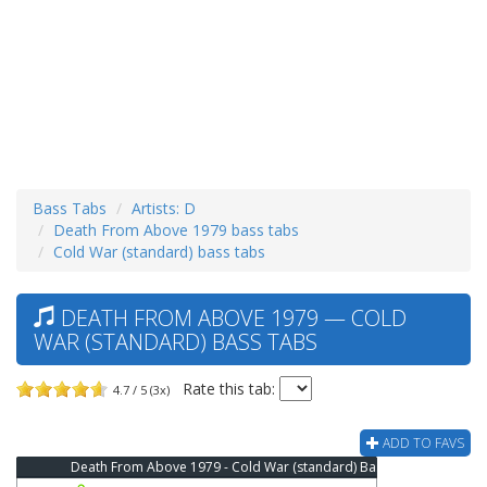
Bass Tabs
Artists: D
Death From Above 1979 bass tabs
Cold War (standard) bass tabs
DEATH FROM ABOVE 1979 — COLD
WAR (STANDARD) BASS TABS
Rate this tab:
4.7 / 5 (3x)
ADD TO FAVS
Death From Above 1979 - Cold War (standard) Bass Tab