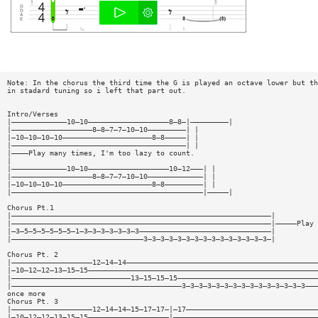
Note: In the chorus the third time the G is played an octave lower but th
in stadard tuning so i left that part out.
Intro/Verses
|—————————————10—10———————————————————8—8—|—————————|
|———————————————————8—8—7—7—10—10—————————| |
|—10—10—10—10—————————————————————8—8—————| |
|—————————————————————————————————————————| |
|————Play many times, I'm too lazy to count.
|
|—————————————10—10———————————————————10—12———| |
|———————————————————8—8—7—7—10—10—————————————| |
|—10—10—10—10—————————————————————8—8—————————| |
|—————————————————————————————————————————————|—————|
Chorus Pt.1
|—————————————————————————————————————————————————————————————|
|—————————————————————————————————————————————————————————————|—————Play 
|—3—5—5—5—5—5—5—1—3—3—3—3—3—3—3———————————————————————————————|
|———————————————————————————————3—3—3—3—3—3—3—3—3—3—3—3—3—3—3—|
Chorus Pt. 2
|———————————————————12—14—14—————————————————————————————————————————————
|—10—12—12—13—15—15——————————————————————————————————————————————————————
|————————————————————————————13—15—15—15—————————————————————————————————
|————————————————————————————————————————3—3—3—3—3—3—3—3—3—3—3—3—3—3—3———
once more
Chorus Pt. 3
|———————————————————12—14—14—15—17—17—|—17———————————————————————————————
|—10—12—12—13—15—15———————————————————|——————————————————————————————————