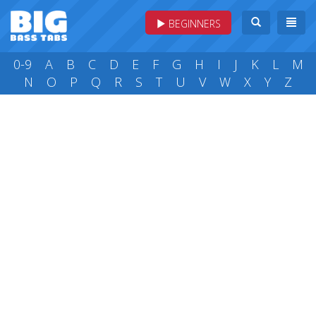
BEGINNERS
0-9
A
B
C
D
E
F
G
H
I
J
K
L
M
N
O
P
Q
R
S
T
U
V
W
X
Y
Z