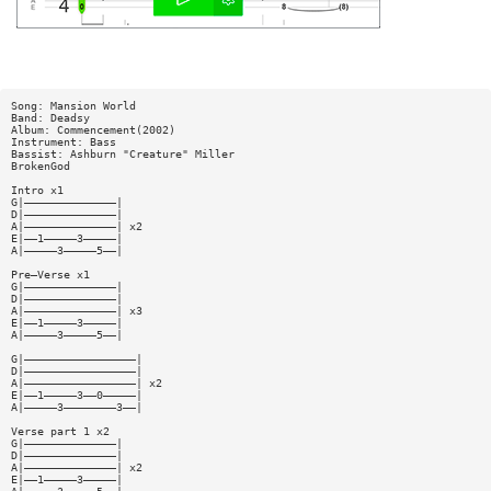
Song: Mansion World
Band: Deadsy
Album: Commencement(2002)
Instrument: Bass
Bassist: Ashburn "Creature" Miller
BrokenGod
Intro x1
G|——————————————|
D|——————————————|
A|——————————————| x2
E|——1—————3—————|
A|—————3—————5——|
Pre—Verse x1
G|——————————————|
D|——————————————|
A|——————————————| x3
E|——1—————3—————|
A|—————3—————5——|
G|—————————————————|
D|—————————————————|
A|—————————————————| x2
E|——1—————3——0—————|
A|—————3————————3——|
Verse part 1 x2
G|——————————————|
D|——————————————|
A|——————————————| x2
E|——1—————3—————|