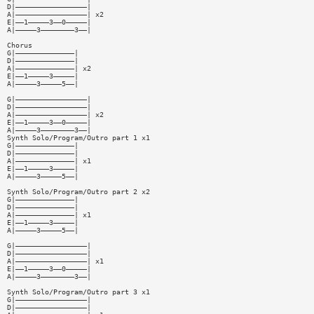
D|—————————————————|
A|—————————————————| x2
E|——1—————3——0—————|
A|—————3————————3——|
Chorus
G|——————————————|
D|——————————————|
A|——————————————| x2
E|——1—————3—————|
A|—————3—————5——|
G|—————————————————|
D|—————————————————|
A|—————————————————| x2
E|——1—————3——0—————|
A|—————3————————3——|
Synth Solo/Program/Outro part 1 x1
G|——————————————|
D|——————————————|
A|——————————————| x1
E|——1—————3—————|
A|—————3—————5——|
Synth Solo/Program/Outro part 2 x2
G|——————————————|
D|——————————————|
A|——————————————| x1
E|——1—————3—————|
A|—————3—————5——|
G|—————————————————|
D|—————————————————|
A|—————————————————| x1
E|——1—————3——0—————|
A|—————3————————3——|
Synth Solo/Program/Outro part 3 x1
G|—————————————————|
D|—————————————————|