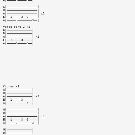
A|—————3—————5——|
G|—————————————————|
D|—————————————————|
A|—————————————————| x1
E|——1—————3——0—————|
A|—————3————————3——|
Verse part 2 x2
G|——————————————|
D|——————————————|
A|——————————————| x2
E|——1—————3—————|
A|—————3—————5——|
Chorus x1
G|——————————————|
D|——————————————|
A|——————————————| x2
E|——1—————3—————|
A|—————3—————5——|
G|—————————————————|
D|—————————————————|
A|—————————————————| x1
E|——1—————3——0—————|
A|—————3————————3——|
G|——————————————|
D|——————————————|