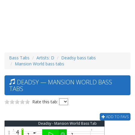
Bass Tabs
Artists: D
Deadsy bass tabs
Mansion World bass tabs
DEADSY — MANSION WORLD BASS
TABS
Rate this tab:
ADD TO FAVS
Deadsy - Mansion World Bass Tab