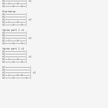
A|——————————————| x1
E|——1—————3—————|
A|—————3—————5——|
Pre—Verse
G|——————————————|
D|——————————————|
A|——————————————| x2
E|——1—————3—————|
A|—————3—————5——|
Verse part 1 x1
G|——————————————|
D|——————————————|
A|——————————————| x2
E|——1—————3—————|
A|—————3—————5——|
Verse part 2 x2
G|——————————————|
D|——————————————|
A|——————————————| x1
E|——1—————3—————|
A|—————3—————5——|
G|—————————————————|
D|—————————————————|
A|—————————————————| x1
E|——1—————3——0—————|
A|—————3————————3——|