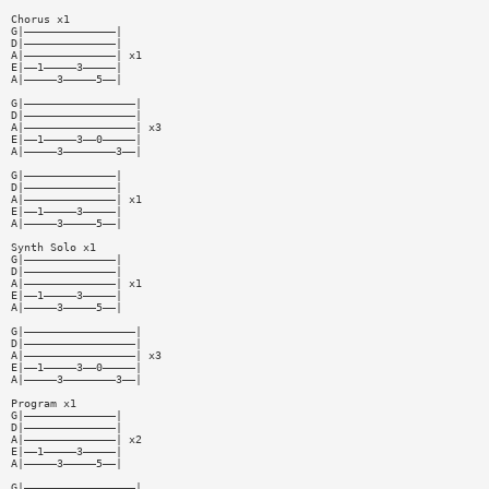
Chorus x1
G|——————————————|
D|——————————————|
A|——————————————| x1
E|——1—————3—————|
A|—————3—————5——|
G|—————————————————|
D|—————————————————|
A|—————————————————| x3
E|——1—————3——0—————|
A|—————3————————3——|
G|——————————————|
D|——————————————|
A|——————————————| x1
E|——1—————3—————|
A|—————3—————5——|
Synth Solo x1
G|——————————————|
D|——————————————|
A|——————————————| x1
E|——1—————3—————|
A|—————3—————5——|
G|—————————————————|
D|—————————————————|
A|—————————————————| x3
E|——1—————3——0—————|
A|—————3————————3——|
Program x1
G|——————————————|
D|——————————————|
A|——————————————| x2
E|——1—————3—————|
A|—————3—————5——|
G|—————————————————|