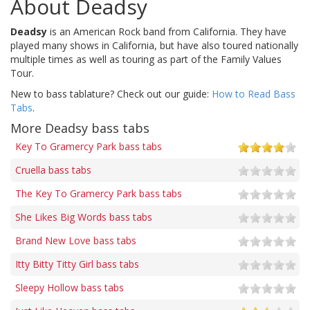
About Deadsy
Deadsy
is an American Rock band from California. They have
played many shows in California, but have also toured nationally
multiple times as well as touring as part of the Family Values
Tour.
New to bass tablature? Check out our guide:
How to Read Bass
Tabs
.
More Deadsy bass tabs
Key To Gramercy Park bass tabs
Cruella bass tabs
The Key To Gramercy Park bass tabs
She Likes Big Words bass tabs
Brand New Love bass tabs
Itty Bitty Titty Girl bass tabs
Sleepy Hollow bass tabs