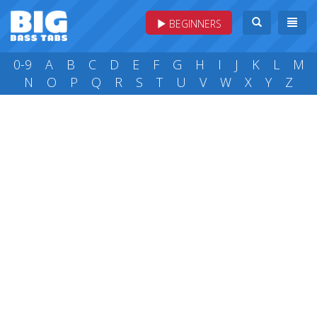
BEGINNERS
0-9
A
B
C
D
E
F
G
H
I
J
K
L
M
N
O
P
Q
R
S
T
U
V
W
X
Y
Z