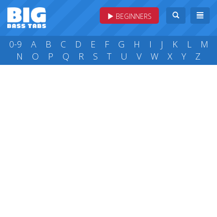
BEGINNERS
0-9
A
B
C
D
E
F
G
H
I
J
K
L
M
N
O
P
Q
R
S
T
U
V
W
X
Y
Z