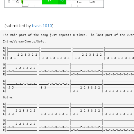
(submitted by
travis1010
)
The main part of the song just repeats 8 times. The last part of the Outr
Intro/Verse/Chorus/Solo:
G||—————————————————|—————————————————|—————————————————|————————————————
D||—————————————————|—————————————————|—————————————————|————————————————
A||—————2—2—3—3—2—2—|—————————————————|—————2—2—3—3—2—2—|————————————————
E||—3—3—————————————|—3—3—3—3—3—3—3—3—|—3—3—————————————|—3—3—3—3—3—3—3—3
G|—————————————————|—————————————————|—————————————————|—————————————————
D|—————2—2—3—3—2—2—|—————————————————|—————————————————|—————————————————
A|—3—3—————————————|—3—3—3—3—3—3—3—3—|—————2—2—3—3—2—2—|—————————————————
E|—————————————————|—————————————————|—3—3—————————————|—3—3—3—3—3—3—3—3—
G|—————————————————|—————————————————|—————————————————|—————————————————
D|—————4—4—5—5—4—4—|—————2—2—3—3—2—2—|—————————————————|—————————————————
A|—5—5—————————————|—3—3—————————————|—————2—2—3—3—2—2—|—————————————————
E|—————————————————|—————————————————|—3—3—————————————|—3—3—3—3—3—3—3—3—
Outro:
G|—————————————————|—————————————————|—————————————————|—————————————————
D|—————————————————|—————————————————|—————————————————|—————————————————
A|—————2—2—3—3—2—2—|—————————————————|—————2—2—3—3—2—2—|—————————————————
E|—3—3—————————————|—3—3—3—3—3—3—3—3—|—3—3—————————————|—3—3—3—3—3—3—3—3—
G|—————————————————|—————————————————|—————————————————|—————————————————
D|—————2—2—3—3—2—2—|—————————————————|—————————————————|—————————————————
A|—3—3—————————————|—3—3—3—3—3—3—3—3—|—————2—2—3—3—2—2—|—————————————————
E|—————————————————|—————————————————|—3—3—————————————|—3—3—3—3—3—3—3—3—