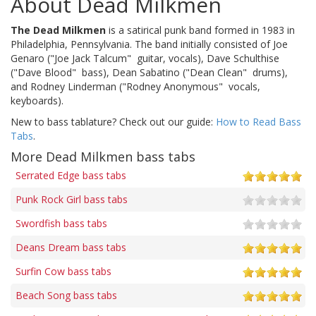
About Dead Milkmen
The Dead Milkmen
is a satirical punk band formed in 1983 in
Philadelphia, Pennsylvania. The band initially consisted of Joe
Genaro ("Joe Jack Talcum"  guitar, vocals), Dave Schulthise
("Dave Blood"  bass), Dean Sabatino ("Dean Clean"  drums),
and Rodney Linderman ("Rodney Anonymous"  vocals,
keyboards).
New to bass tablature? Check out our guide:
How to Read Bass
Tabs
.
More Dead Milkmen bass tabs
Serrated Edge bass tabs
Punk Rock Girl bass tabs
Swordfish bass tabs
Deans Dream bass tabs
Surfin Cow bass tabs
Beach Song bass tabs