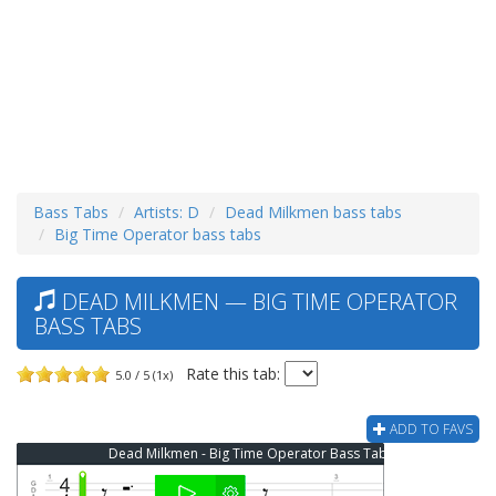
Bass Tabs
Artists: D
Dead Milkmen bass tabs
Big Time Operator bass tabs
DEAD MILKMEN — BIG TIME OPERATOR
BASS TABS
Rate this tab:
5.0 / 5 (1x)
ADD TO FAVS
Dead Milkmen - Big Time Operator Bass Tab