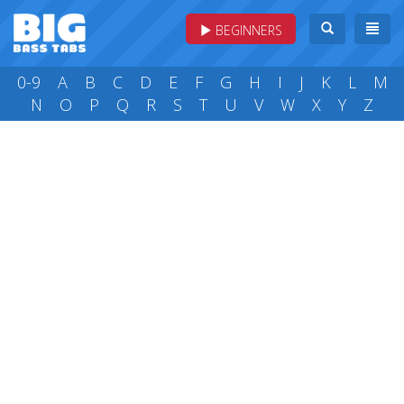
BEGINNERS
0-9
A
B
C
D
E
F
G
H
I
J
K
L
M
N
O
P
Q
R
S
T
U
V
W
X
Y
Z