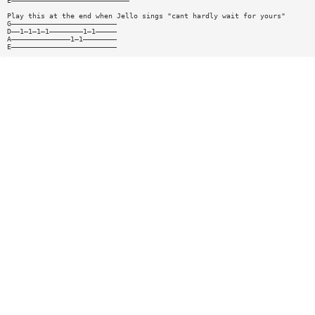
E————————————————————————————
Play this at the end when Jello sings "cant hardly wait for yours"
G—————————————————————————
D——1—1—1—1————————1—1—————
A——————————————1—1————————
E—————————————————————————