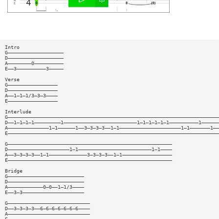
Intro
G———————————————————
D———————————————————
A————————0——————————
E——3——————————3—————
Verse
G—————————————————
D—————————————————
A——1—1—1/3—3—3————
E—————————————————
Interlude
G————————————————————————————————————————————————————————————————————————
D——1—1—1—1—————————1—————————————————————————1—1—1—1—1—1——————————1——————
A——————————————1—1——————1——3—3—3—3——1—1—————————————————————1—1———————1——
E————————————————————————————————————————————————————————————————————————
G————————————————————————————————————————————————————————
D—————————————————————1—1—————————————————————————1—1————
A——3—3—3—3——1—1—————————————3—3—3—3——1—1—————————————————
E————————————————————————————————————————————————————————
Bridge
G——————————————————————————
D——————————————————————————
A————————————0—0——1—1/3————
E——3—3—————————————————————
G————————————————————————————
D——3—3—3—3——6—6—6—6—6—6—6————
A————————————————————————————