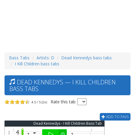
Bass Tabs
Artists: D
Dead Kennedys bass tabs
I Kill Children bass tabs
DEAD KENNEDYS — I KILL CHILDREN
BASS TABS
Rate this tab:
4.5 / 5 (2x)
ADD TO FAVS
Dead Kennedys - I Kill Children Bass Tab