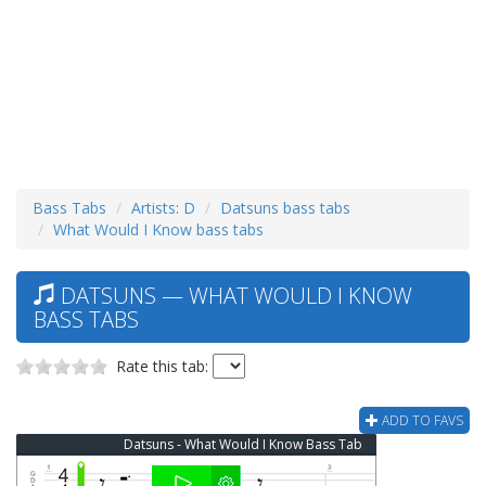
Bass Tabs
Artists: D
Datsuns bass tabs
What Would I Know bass tabs
DATSUNS — WHAT WOULD I KNOW
BASS TABS
Rate this tab:
ADD TO FAVS
Datsuns - What Would I Know Bass Tab