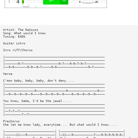
Artist: The Datsuns
Song: What would I know
Tuning: EADG
Guitar intro
Inro riff/Chorus
|——————————————————————————————————————————————————————
|——————————————————————————————————————————————————————
|———————9—7———————————————————9—7———9—9—7—9—7——————————
|——9—9———————9—9——9—7—————9—9—————————————————9—7——————
Verse
C'mon baby, baby, baby, don't deny.....
|——————————————————————————————————————————————————————
|——————————————————————————————————————————————————————
|————————————————9————————————————9————————————————9———
|——9——9——9——9——9————9——9——9——9——9————9——9——9——9——9—————
You know, babe, I'd be the jewel.....
|——————————————————————————————————————————————————————
|——————————————————————————————————————————————————————
|——7—7——7——————————————————————————————————————————————
|—————————7——7—————————————————————————————————————————
Prechorus
She let me know lady, everytime.... But what would I know.....
|———————————————————————————| |——————————————————————————————————|
|——————11———9———————————————| |—11———9———————————7———9—9—9—9—9—9—|