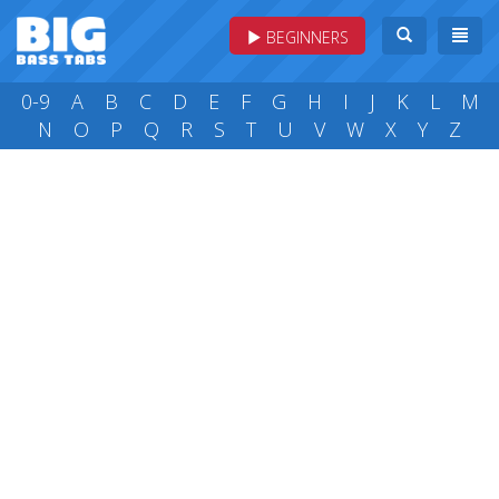
BEGINNERS
0-9
A
B
C
D
E
F
G
H
I
J
K
L
M
N
O
P
Q
R
S
T
U
V
W
X
Y
Z