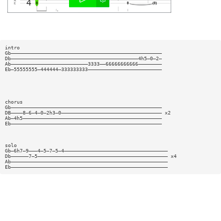
intro
Gb———————————————————————————————————————————————————
Db———————————————————————————————————————————4h5—0—2—
Ab——————————————————————————3333——66666666666————————
Eb—55555555—444444—333333333—————————————————————————
chorus
Gb———————————————————————————————————————————————————
DB————8—6—4—0—2h3—0—————————————————————————————————— x2
Ab—4h5———————————————————————————————————————————————
Eb———————————————————————————————————————————————————
solo
Gb—6h7—9———4—5—7—5—4———————————————————————————————————
Db——————7—5———————————————————————————————————————————— x4
Ab—————————————————————————————————————————————————————
Eb—————————————————————————————————————————————————————