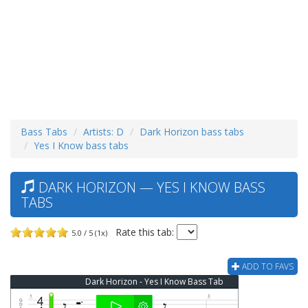
Bass Tabs
Artists: D
Dark Horizon bass tabs
Yes I Know bass tabs
DARK HORIZON — YES I KNOW BASS
TABS
Rate this tab:
5.0 / 5 (1x)
ADD TO FAVS
Dark Horizon - Yes I Know Bass Tab