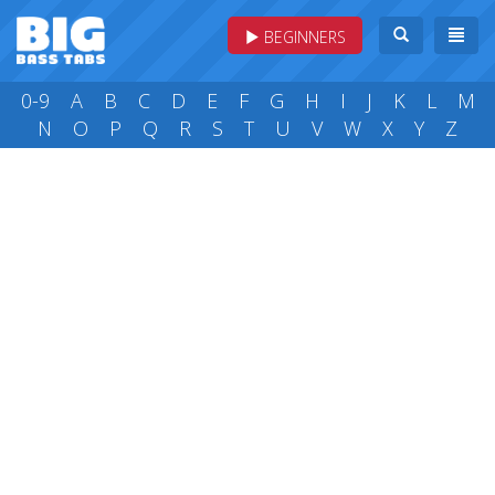
BEGINNERS
0-9
A
B
C
D
E
F
G
H
I
J
K
L
M
N
O
P
Q
R
S
T
U
V
W
X
Y
Z