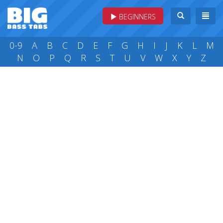
BEGINNERS
0-9
A
B
C
D
E
F
G
H
I
J
K
L
M
N
O
P
Q
R
S
T
U
V
W
X
Y
Z