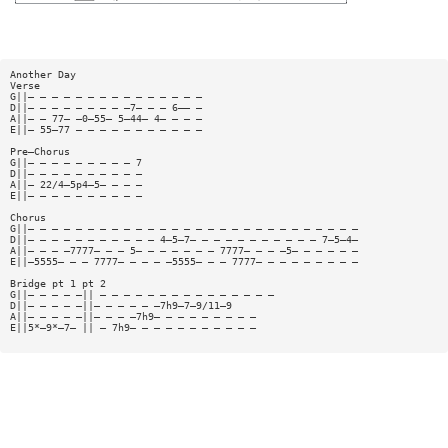
Another Day
Verse
G||— — — — — — — — — — — — — — —
D||— — — — — — — — —7— — — 6—— —
A||— — 77— —0—55— 5—44— 4— — — —
E||— 55—77 — — — — — — — — — — —
Pre—Chorus
G||— — — — — — — — — 7
D||— — — — — — — — — —
A||— 22/4—5p4—5— — — —
E||— — — — — — — — — —
Chorus
G||— — — — — — — — — — — — — — — — — — — — — — — — — — — —
D||— — — — — — — — — — — 4—5—7— — — — — — — — — — — 7—5—4—
A||— — — —7777— — — 5— — — — — — — 7777— — — —5— — — — — —
E||—5555— — — 7777— — — — —5555— — — 7777— — — — — — — — —
Bridge pt 1 pt 2
G||— — — — —|| — — — — — — — — — — — — — — —
D||— — — — —||— — — — — —7h9—7—9/11—9
A||— — — — —||— — — —7h9— — — — — — — — —
E||5*—9*—7— || — 7h9— — — — — — — — — — —