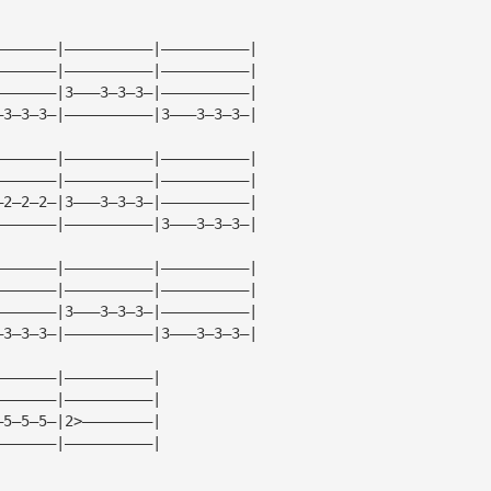
———————|——————————|——————————|
———————|——————————|——————————|
———————|3———3—3—3—|——————————|
—3—3—3—|——————————|3———3—3—3—|
———————|——————————|——————————|
———————|——————————|——————————|
—2—2—2—|3———3—3—3—|——————————|
———————|——————————|3———3—3—3—|
———————|——————————|——————————|
———————|——————————|——————————|
———————|3———3—3—3—|——————————|
—3—3—3—|——————————|3———3—3—3—|
———————|——————————|
———————|——————————|
—5—5—5—|2>————————|
———————|——————————|