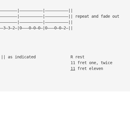
————————|——————————|——————————||
————————|——————————|——————————|| repeat and fade out
————————|——————————|——————————||
——3—3—2—|0———0—0—0—|0———0—0—2—||
|| repeat between || as indicated		R rest
/ slide up					11 fret one, twice
slide down					
11
 fret eleven