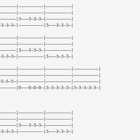
———————|——————————|——————————|
———————|——————————|——————————|
———————|3———3—3—3—|——————————|
—3—3—3—|——————————|3———3—3—3—|
———————|——————————|——————————|
———————|——————————|——————————|
———————|3———3—3—3—|——————————|
—3—3—3—|——————————|3———3—3—3—|
———————|——————————|——————————|——————————|
———————|——————————|——————————|——————————|
—5—5—5—|——————————|——————————|——————————|
———————|0———0—0—0—|3—3—3—3—3—|3—3—3—3—3—|
———————|——————————|——————————|
———————|——————————|——————————|
———————|3———3—3—3—|——————————|
—3—3—3—|——————————|3———3—3—3—|