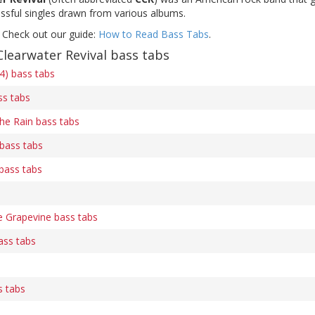
ssful singles drawn from various albums.
 Check out our guide:
How to Read Bass Tabs
.
learwater Revival bass tabs
4) bass tabs
ss tabs
he Rain bass tabs
bass tabs
 bass tabs
e Grapevine bass tabs
ass tabs
 tabs