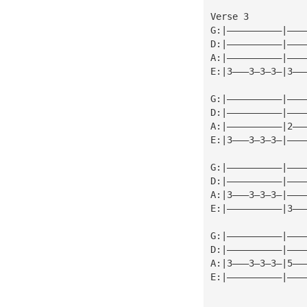
Verse 3
G:|——————————|———
D:|——————————|———
A:|——————————|———
E:|3———3—3—3—|3——
G:|——————————|———
D:|——————————|———
A:|——————————|2——
E:|3———3—3—3—|———
G:|——————————|———
D:|——————————|———
A:|3———3—3—3—|———
E:|——————————|3——
G:|——————————|———
D:|——————————|———
A:|3———3—3—3—|5——
E:|——————————|———