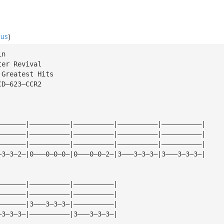
hus
)
in
ter Revival
 Greatest Hits
CD—623—CCR2
———————|——————————|——————————|——————————|——————————|
———————|——————————|——————————|——————————|——————————|
———————|——————————|——————————|——————————|——————————|
—3—3—2—|0———0—0—0—|0———0—0—2—|3———3—3—3—|3———3—3—3—|
———————|——————————|——————————|
———————|——————————|——————————|
———————|3———3—3—3—|——————————|
—3—3—3—|——————————|3———3—3—3—|