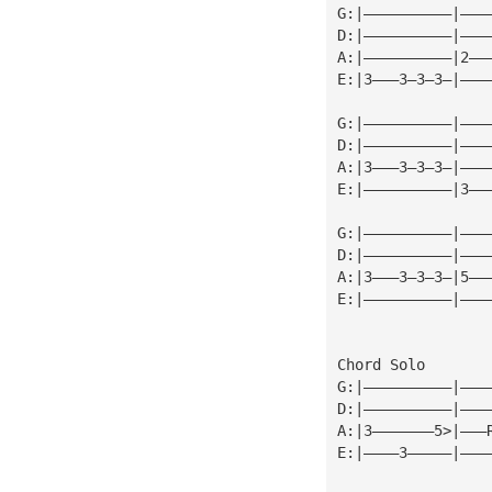
G:|——————————|———
D:|——————————|———
A:|——————————|2——
E:|3———3—3—3—|———
G:|——————————|———
D:|——————————|———
A:|3———3—3—3—|———
E:|——————————|3——
G:|——————————|———
D:|——————————|———
A:|3———3—3—3—|5——
E:|——————————|———
Chord Solo
G:|——————————|———
D:|——————————|———
A:|3———————5>|———
E:|————3—————|———