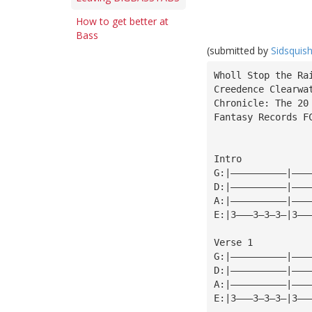
How to get better at
Bass
(submitted by
Sidsquis
Wholl Stop the Ra
Creedence Clearwa
Chronicle: The 20
Fantasy Records F
Intro
G:|——————————|———
D:|——————————|———
A:|——————————|———
E:|3———3—3—3—|3——
Verse 1
G:|——————————|———
D:|——————————|———
A:|——————————|———
E:|3———3—3—3—|3——