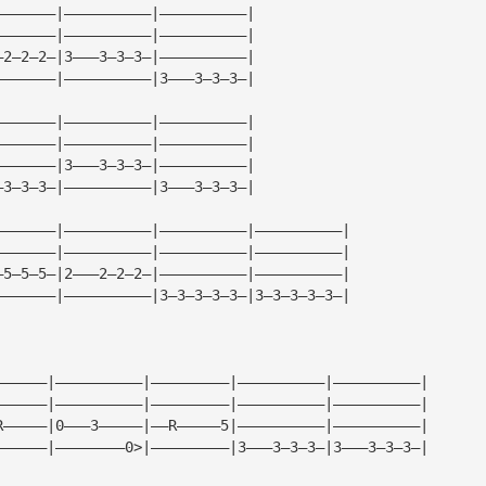
———————|——————————|——————————|
———————|——————————|——————————|
—2—2—2—|3———3—3—3—|——————————|
———————|——————————|3———3—3—3—|
———————|——————————|——————————|
———————|——————————|——————————|
———————|3———3—3—3—|——————————|
—3—3—3—|——————————|3———3—3—3—|
———————|——————————|——————————|——————————|
———————|——————————|——————————|——————————|
—5—5—5—|2———2—2—2—|——————————|——————————|
———————|——————————|3—3—3—3—3—|3—3—3—3—3—|
——————|——————————|—————————|——————————|——————————|
——————|——————————|—————————|——————————|——————————|
R—————|0———3—————|——R—————5|——————————|——————————|
——————|————————0>|—————————|3———3—3—3—|3———3—3—3—|