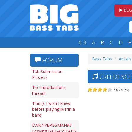
BEG
0-9
A
B
C
D
E
Bass Tabs
Artists
FORUM
Tab Submission
CREEDENCE 
Process
The introductions
4.0 / 5 (4x)
thread!
Things I wish I knew
before playing live/in a
band
DANNYBASSMAN93
Leaving BIGBASSTABS