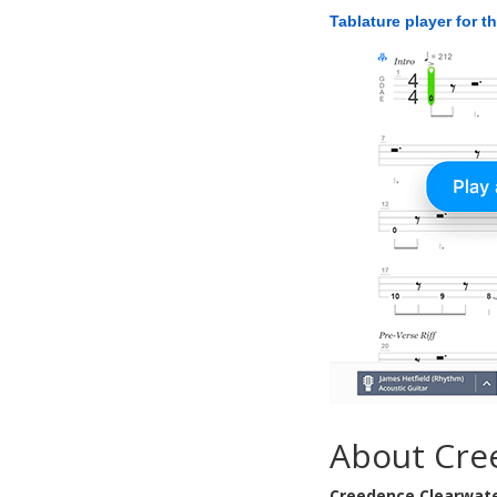
Tablature player for t
About Cre
Creedence Clearwate