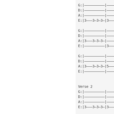
G:|——————————|———
D:|——————————|———
A:|——————————|———
E:|3———3—3—3—|3——
G:|——————————|———
D:|——————————|———
A:|3———3—3—3—|———
E:|——————————|3——
G:|——————————|———
D:|——————————|———
A:|3———3—3—3—|5——
E:|——————————|———
Verse 2
G:|——————————|———
D:|——————————|———
A:|——————————|———
E:|3———3—3—3—|3——