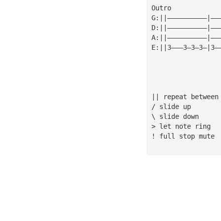
Outro
G:||——————————|——
D:||——————————|——
A:||——————————|——
E:||3———3—3—3—|3—
\ 
> let note ring
! full stop mute