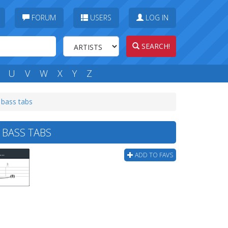
FORUM
USERS
LOG IN
SEARCH!
U
V
W
X
Y
Z
 bass tabs
 BASS TABS
Creedence Clearwater Revival - Who'll Stop the Rain Bass Tab
ADD TO FAVS