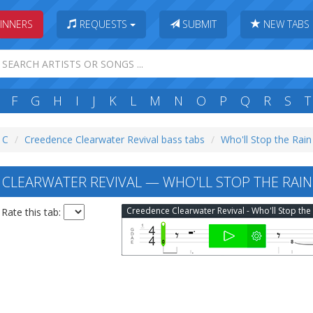
INNERS
REQUESTS
SUBMIT
NEW TABS
F
G
H
I
J
K
L
M
N
O
P
Q
R
S
T
: C
Creedence Clearwater Revival bass tabs
Who'll Stop the Rain
CLEARWATER REVIVAL — WHO'LL STOP THE RAIN
Rate this tab: