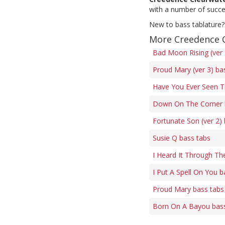
with a number of succe
New to bass tablature?
More Creedence C
Bad Moon Rising (ver 
Proud Mary (ver 3) ba
Have You Ever Seen T
Down On The Corner 
Fortunate Son (ver 2)
Susie Q bass tabs
I Heard It Through Th
I Put A Spell On You b
Proud Mary bass tabs
Born On A Bayou bass