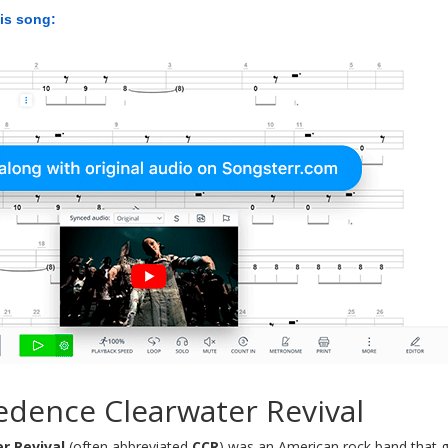
his song:
edence Clearwater Revival
r Revival
(often abbreviated
CCR
) was an American rock band that g