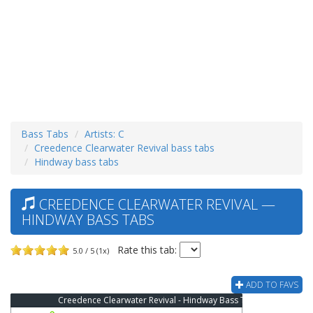
Bass Tabs
Artists: C
Creedence Clearwater Revival bass tabs
Hindway bass tabs
CREEDENCE CLEARWATER REVIVAL —
HINDWAY BASS TABS
Rate this tab:
5.0 / 5 (1x)
ADD TO FAVS
Creedence Clearwater Revival - Hindway Bass Tab