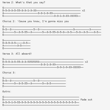
Verse 2: What's that you say?
G————————————————————————————————————————————————————
D—5—5—3—5—55—3—3—1—3—33—————————————————————————————— x2
A———————————————————————3—3—1—3—33———————————————————
E——————————————————————————————————3—3—1—3—33—33333——
Chorus 2: 'Cause you know, I'm gonna miss you
G——————————————————————————————————————————————————————————————————
D—5~~3~~—————————————5~~3~~—————————————————————3——————————3———————
A———————5——3—5—55——3———————5——3—5—55—3—5—3——3—5———5—3——3—5————3—5——
E——————————————————————————————————————————————————————————————————
G——————————————————
D—3—5—3—5—————3—5——
A—————————3—5——————
E——————————————————
Verse 3: All aboard!
G——————————————————————————————————————————————————————
D—5—5—3—5—55—3—3—53535353—————————————————————————————— x2
A—————————————————————————3—3—1—3—33———————————————————
E————————————————————————————————————3—3—1—3—33—33333——
Chorus 3:
G——————————————————————————————————————————
D—5~~3~~—————————————5~~3~~————————————————
A———————5——3—5—55——3———————5——3—5——————————
E——————————————————————————————————————————
Outro:
G———————————————————————————————————————————————————
D——————————————————————————————————————————————————— Fade out
A—5—5—1—5—55—5—5—5—5—5—5—5—5—5—5—5—5—5—5—5—5—5—5—5——
E———————————————————————————————————————————————————