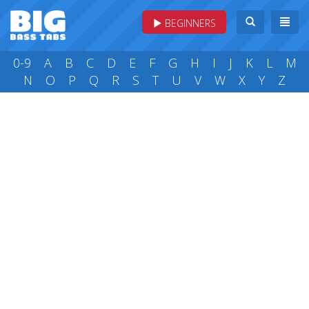
BEGINNERS
0-9
A
B
C
D
E
F
G
H
I
J
K
L
M
N
O
P
Q
R
S
T
U
V
W
X
Y
Z