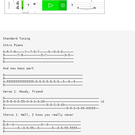
Standard Tuning
Intro Piano
G—9—7—9—————7——7—5—7—————5——5—3—5——————
D———————7—9——————————5—7——————————3—5——
A——————————————————————————————————————
E——————————————————————————————————————
And now bass part
G———————————————————————————————————————————
D———————————————————————————————————————————
A—555555555555555—5—5—5—5—5—5—5——5——5——5————
E———————————————————————————————————————————
Verse 1: Howdy, friend
G————————————————————————————————————————————————————
D—5—5—3—5—55—3—3—1—3—33—————————————————————————————— x2
A———————————————————————3—3—1—3—33———————————————————
E——————————————————————————————————3—3—1—3—33—33333——
Chorus 1: Well, I know you really never
G——————————————————————————————————————————
D—5~~3~~—————————————5~~3~~————————————————
A———————5——3—5—55——3———————5——3—5—55—5555——
E——————————————————————————————————————————