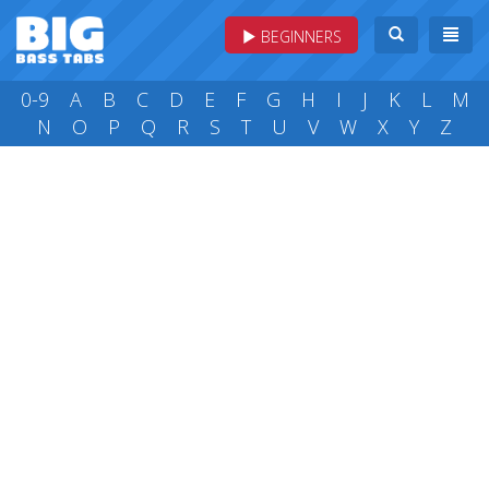
BEGINNERS
0-9
A
B
C
D
E
F
G
H
I
J
K
L
M
N
O
P
Q
R
S
T
U
V
W
X
Y
Z