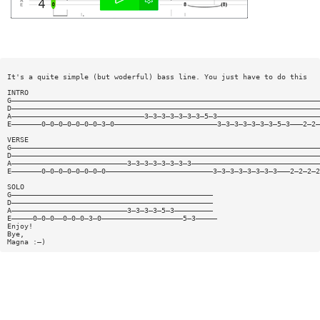
It's a quite simple (but woderful) bass line. You just have to do this
INTRO
G————————————————————————————————————————————————————————————————————————
D————————————————————————————————————————————————————————————————————————
A———————————————————————————————3—3—3—3—3—3—3—5—3————————————————————————
E———————0—0—0—0—0—0—0—3—0————————————————————————3—3—3—3—3—3—3—5—3———2—2—
VERSE
G————————————————————————————————————————————————————————————————————————
D————————————————————————————————————————————————————————————————————————
A———————————————————————————3—3—3—3—3—3—3—3——————————————————————————————
E———————0—0—0—0—0—0—0—0—————————————————————————3—3—3—3—3—3—3—3———2—2—2—2
SOLO
G———————————————————————————————————————————————
D———————————————————————————————————————————————
A———————————————————————————3—3—3—3—5—3—————————
E—————0—0—0——0—0—0—3—0———————————————————5—3—————
Enjoy!
Bye,
Magna :—)