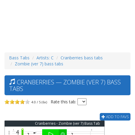
Bass Tabs
Artists: C
Cranberries bass tabs
Zombie (ver 7) bass tabs
CRANBERRIES — ZOMBIE (VER 7) BASS
TABS
Rate this tab:
4.0 / 5 (6x)
ADD TO FAVS
Cranberries - Zombie (ver 7) Bass Tab