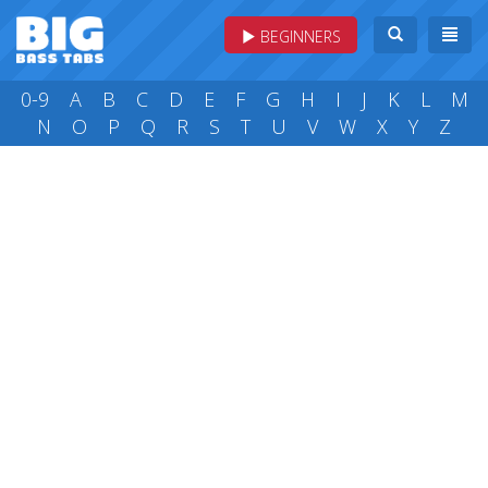
BEGINNERS
0-9
A
B
C
D
E
F
G
H
I
J
K
L
M
N
O
P
Q
R
S
T
U
V
W
X
Y
Z