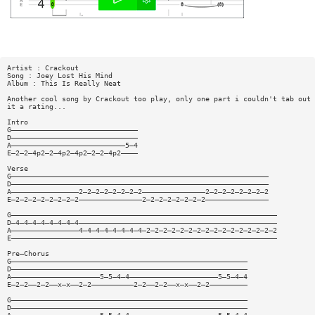
Artist : Crackout
Song : Joey Lost His Mind
Album : This Is Really Neat
Another cool song by Crackout too play, only one part i couldn't tab out 
it a rating...
Intro
G——————————————————————————————
D——————————————————————————————
A———————————————————————————5—4
E—2—2—4p2—2—4p2—4p2—2—2—4p2————
Verse
G—————————————————————————————————————————————————————————————
D—————————————————————————————————————————————————————————————
A————————————————2—2—2—2—2—2—2—2———————————————2—2—2—2—2—2—2—2
E—2—2—2—2—2—2—2—2———————————————2—2—2—2—2—2—2—2———————————————
G———————————————————————————————————————————————————————————————
D—4—4—4—4—4—4—4—4———————————————————————————————————————————————
A————————————————4—4—4—4—4—4—4—4—2—2—2—2—2—2—2—2—2—2—2—2—2—2—2—2
E———————————————————————————————————————————————————————————————
Pre—Chorus
G————————————————————————————————————————————————————————
D————————————————————————————————————————————————————————
A—————————————————————5—5—4—4—————————————————————5—5—4—4
E—2—2——2—2——x—x——2—2——————————2—2——2—2——x—x——2—2—————————
G————————————————————————————————————————————————————————
D————————————————————————————————————————————————————————