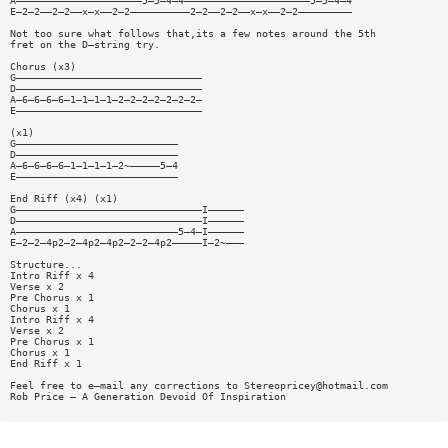
A—————————————————————5—5—4—4—————————————————————5—5—4—4
E—2—2——2—2——x—x——2—2——————————2—2——2—2——x—x——2—2—————————
Not too sure what follows that,its a few notes around the 5th
fret on the D—string try.
Chorus (x3)
G———————————————————————————————
D———————————————————————————————
A—6—6—6—6—1—1—1—1—2—2—2—2—2—2—2—
E———————————————————————————————
(x1)
G———————————————————————————
D———————————————————————————
A—6—6—6—6—1—1—1—1—2~—————5—4
E———————————————————————————
End Riff (x4) (x1)
G———————————————————————————————I——————
D———————————————————————————————I——————
A———————————————————————————5—4—I——————
E—2—2—4p2—2—4p2—4p2—2—2—4p2—————I—2~———
Structure...
Intro Riff x 4
Verse x 2
Pre Chorus x 1
Chorus x 1
Intro Riff x 4
Verse x 2
Pre Chorus x 1
Chorus x 1
End Riff x 1
Feel free to e—mail any corrections to
Stereopricey@hotmail.com
Rob Price — A Generation Devoid Of Inspiration