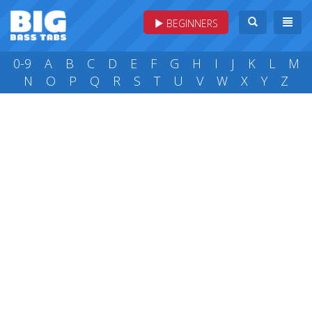
BEGINNERS
0-9
A
B
C
D
E
F
G
H
I
J
K
L
M
N
O
P
Q
R
S
T
U
V
W
X
Y
Z