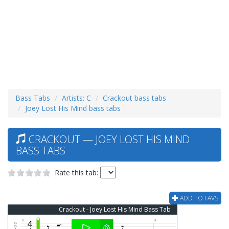
Bass Tabs
Artists: C
Crackout bass tabs
Joey Lost His Mind bass tabs
CRACKOUT — JOEY LOST HIS MIND
BASS TABS
Rate this tab:
ADD TO FAVS
Crackout - Joey Lost His Mind Bass Tab