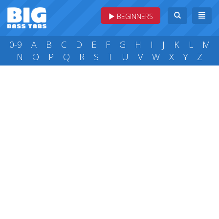
BEGINNERS
0-9
A
B
C
D
E
F
G
H
I
J
K
L
M
N
O
P
Q
R
S
T
U
V
W
X
Y
Z