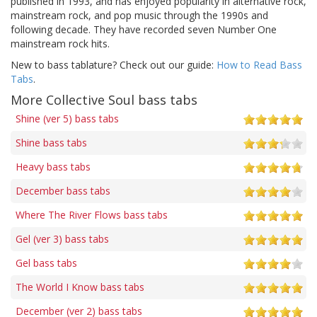
published in 1993, and has enjoyed popularity in alternative rock,
mainstream rock, and pop music through the 1990s and
following decade. They have recorded seven Number One
mainstream rock hits.
New to bass tablature? Check out our guide:
How to Read Bass
Tabs
.
More Collective Soul bass tabs
Shine (ver 5) bass tabs
Shine bass tabs
Heavy bass tabs
December bass tabs
Where The River Flows bass tabs
Gel (ver 3) bass tabs
Gel bass tabs
The World I Know bass tabs
December (ver 2) bass tabs