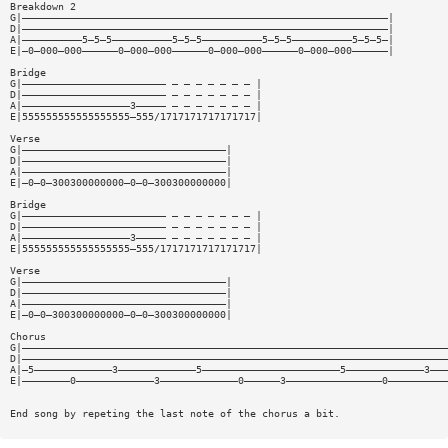
Breakdown 2
G|—————————————————————————————————————————————————————————————|
D|—————————————————————————————————————————————————————————————|
A|——————————5—5—5——————————5—5—5——————————5—5—5——————————5—5—5—|
E|—0—000—000——————0—000—000——————0—000—000——————0—000—000——————|
Bridge
G|———————————————————————— — — — — — — — |
D|———————————————————————— — — — — — — — |
A|——————————————————3————— — — — — — — — |
E|555555555555555555—555/1717171717171717|
Verse
G|——————————————————————————————————|
D|——————————————————————————————————|
A|——————————————————————————————————|
E|—0—0—300300000000—0—0—300300000000|
Bridge
G|———————————————————————— — — — — — — — |
D|———————————————————————— — — — — — — — |
A|——————————————————3————— — — — — — — — |
E|555555555555555555—555/1717171717171717|
Verse
G|——————————————————————————————————|
D|——————————————————————————————————|
A|——————————————————————————————————|
E|—0—0—300300000000—0—0—300300000000|
Chorus
G|———————————————————————————————————————————————————————————————————————
D|———————————————————————————————————————————————————————————————————————
A|—5—————————————3—————————————5———————————————————————5—————————————3———
E|————————0—————————————3—————————————0——————3————————————————0——————————
End song by repeting the last note of the chorus a bit.