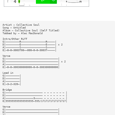
Artist — Collective Soul
Song — Untitled
Album — Collective Soul (Self Titled)
Tabbed by — Alec MacDonald
Intro/Other Riff
G|—————————R————————————————R—————|
D|—————————E————————————————E—————| x 2
A|—————————S————————————————S—————|
E|—0—0—3003T00——000—0—0—3003T—————|
Verse
G|——————————————————————————————————|
D|——————————————————————————————————| x 2
A|——————————————————————————————————|
E|—0—0—300300000000—0—0—300300000000|
Lead in
G|—————————|
D|—————————|
A|—————————|
E|—3—2—320—|
Bridge
G|———————————————————————— — — — — — — — |
D|———————————————————————— — — — — — — — |
A|——————————————————3————— — — — — — — — |
E|555555555555555555—555/1717171717171717|
Verse
G|——————————————————————————————————|
D|——————————————————————————————————|