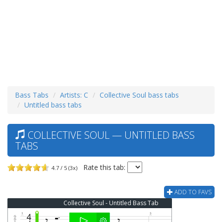
Bass Tabs
Artists: C
Collective Soul bass tabs
Untitled bass tabs
COLLECTIVE SOUL — UNTITLED BASS
TABS
Rate this tab:
4.7 / 5 (3x)
ADD TO FAVS
Collective Soul - Untitled Bass Tab