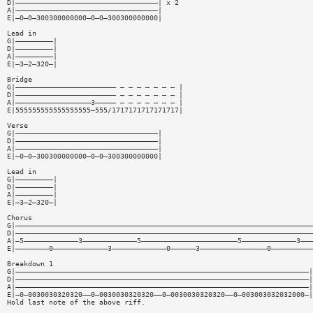
D|——————————————————————————————————| x 2
A|——————————————————————————————————|
E|—0—0—300300000000—0—0—300300000000|
Lead in
G|—————————|
D|—————————|
A|—————————|
E|—3—2—320—|
Bridge
G|———————————————————————— — — — — — — — |
D|———————————————————————— — — — — — — — |
A|——————————————————3————— — — — — — — — |
E|555555555555555555—555/1717171717171717|
Verse
G|——————————————————————————————————|
D|——————————————————————————————————|
A|——————————————————————————————————|
E|—0—0—300300000000—0—0—300300000000|
Lead in
G|—————————|
D|—————————|
A|—————————|
E|—3—2—320—|
Chorus
G|———————————————————————————————————————————————————————————————————————
D|———————————————————————————————————————————————————————————————————————
A|—5—————————————3—————————————5———————————————————————5—————————————3———
E|————————0—————————————3—————————————0——————3————————————————0——————————
Breakdown 1
G|——————————————————————————————————————————————————————————————————————|
D|——————————————————————————————————————————————————————————————————————|
A|——————————————————————————————————————————————————————————————————————|
E|—0—0030030320320——0—0030030320320——0—0030030320320——0—003003032032000—|
Hold last note of the above riff.