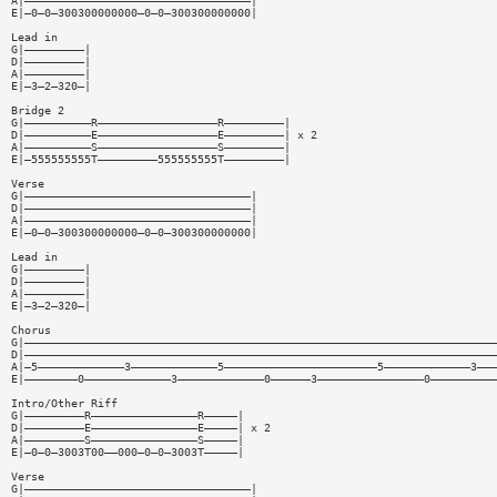
A|——————————————————————————————————|
E|—0—0—300300000000—0—0—300300000000|
Lead in
G|—————————|
D|—————————|
A|—————————|
E|—3—2—320—|
Bridge 2
G|——————————R——————————————————R—————————|
D|——————————E——————————————————E—————————| x 2
A|——————————S——————————————————S—————————|
E|—555555555T—————————555555555T—————————|
Verse
G|——————————————————————————————————|
D|——————————————————————————————————|
A|——————————————————————————————————|
E|—0—0—300300000000—0—0—300300000000|
Lead in
G|—————————|
D|—————————|
A|—————————|
E|—3—2—320—|
Chorus
G|———————————————————————————————————————————————————————————————————————
D|———————————————————————————————————————————————————————————————————————
A|—5—————————————3—————————————5———————————————————————5—————————————3———
E|————————0—————————————3—————————————0——————3————————————————0——————————
Intro/Other Riff
G|—————————R————————————————R—————|
D|—————————E————————————————E—————| x 2
A|—————————S————————————————S—————|
E|—0—0—3003T00——000—0—0—3003T—————|
Verse
G|——————————————————————————————————|