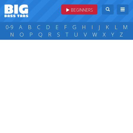
BEGINNERS
0-9
A
B
C
D
E
F
G
H
I
J
K
L
M
N
O
P
Q
R
S
T
U
V
W
X
Y
Z