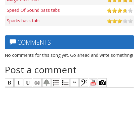
Speed Of Sound bass tabs
Sparks bass tabs
COMMENTS
No comments for this song yet. Go ahead and write something!
Post a comment