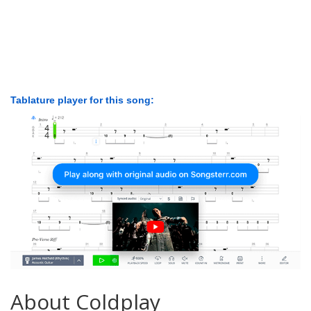
Tablature player for this song:
About Coldplay