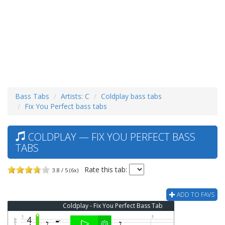
Bass Tabs
Artists: C
Coldplay bass tabs
Fix You Perfect bass tabs
COLDPLAY — FIX YOU PERFECT BASS
TABS
Rate this tab:
3.8 / 5 (6x)
ADD TO FAVS
Coldplay - Fix You Perfect Bass Tab