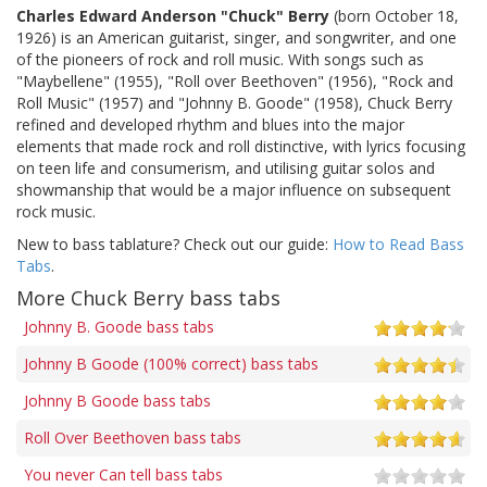
Charles Edward Anderson "Chuck" Berry
(born October 18,
1926) is an American guitarist, singer, and songwriter, and one
of the pioneers of rock and roll music. With songs such as
"Maybellene" (1955), "Roll over Beethoven" (1956), "Rock and
Roll Music" (1957) and "Johnny B. Goode" (1958), Chuck Berry
refined and developed rhythm and blues into the major
elements that made rock and roll distinctive, with lyrics focusing
on teen life and consumerism, and utilising guitar solos and
showmanship that would be a major influence on subsequent
rock music.
New to bass tablature? Check out our guide:
How to Read Bass
Tabs
.
More Chuck Berry bass tabs
Johnny B. Goode bass tabs
Johnny B Goode (100% correct) bass tabs
Johnny B Goode bass tabs
Roll Over Beethoven bass tabs
You never Can tell bass tabs