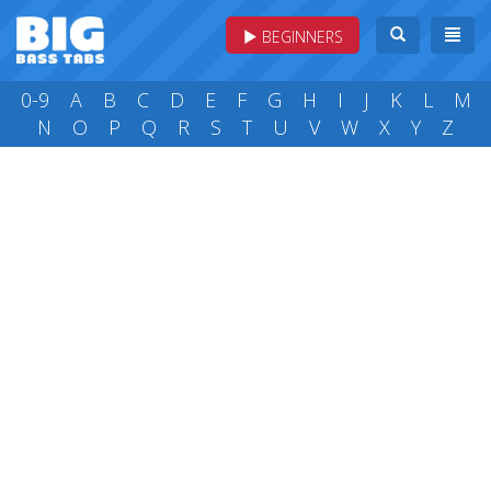
BEGINNERS
0-9
A
B
C
D
E
F
G
H
I
J
K
L
M
N
O
P
Q
R
S
T
U
V
W
X
Y
Z