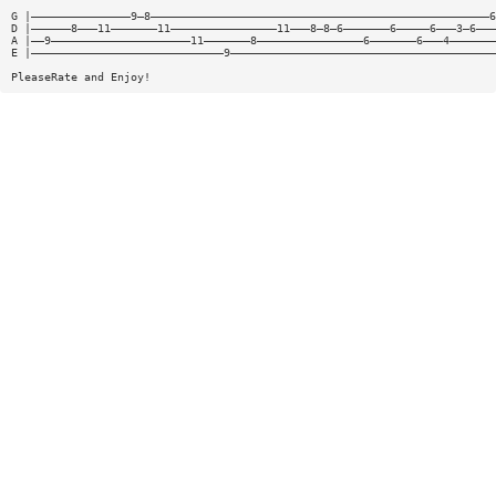
G |———————————————9—8———————————————————————————————————————————————————6
D |——————8———11———————11————————————————11———8—8—6———————6—————6———3—6———
A |——9—————————————————————11———————8————————————————6———————6———4———————
E |—————————————————————————————9————————————————————————————————————————
PleaseRate and Enjoy!