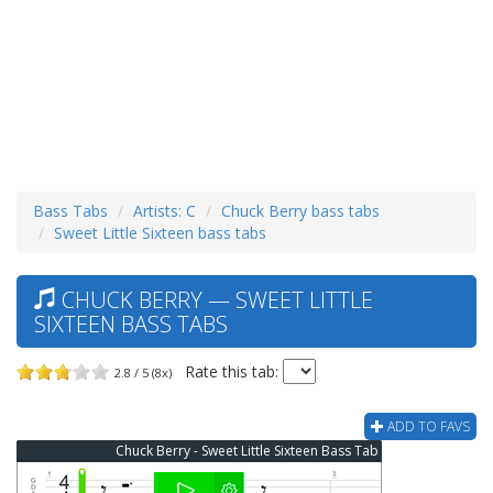
Bass Tabs
Artists: C
Chuck Berry bass tabs
Sweet Little Sixteen bass tabs
CHUCK BERRY — SWEET LITTLE
SIXTEEN BASS TABS
Rate this tab:
2.8 / 5 (8x)
ADD TO FAVS
Chuck Berry - Sweet Little Sixteen Bass Tab