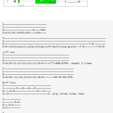
F————————————————————————————
C————————————————————————————
D———————————————————6————456—
G—0—0—34——0345—034————654————
F———————————————————————————————————————————————————————————————————
C———————————————————————————————————————————————————————————————————
D————————————————————————————————————————————————————————7—8————————
G—0—continuously—play—along—with—backroung—guitar——7—8————————7—8—9—
riff one
F———————————————————————————————————————————
C———————————————————————————————————————————
D———————————————————————————————————————————
G—9x10—11—12—12—x12—11—10—9—7—x777—888—8789— repeat 3 times
F——————————————————————————————————————————————
C——————————————————————————————————————————————
D——————————————————————————————————————————————
G—9x10——11—12—12x12—11—10—9———————00—55—66—076—
Riff four
F———————————————————————————————
C————————5———6———6———5——————————
D————5—6———————————————6———5————
G——5——————————————————————————5— play three times then
F———————————
C———————5—6—
D———5—6—————
G—5—————————