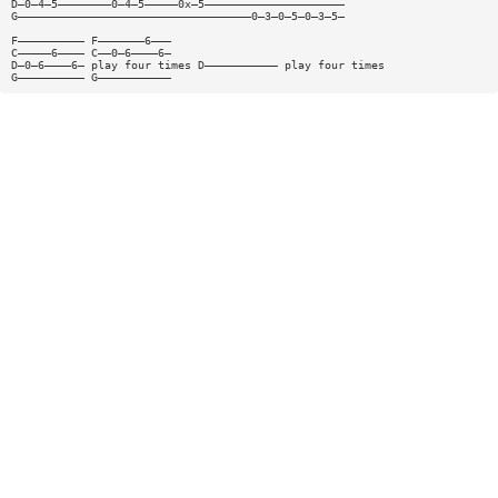
D—0—4—5————————0—4—5—————0x—5—————————————————————
G———————————————————————————————————0—3—0—5—0—3—5—
F—————————— F———————6———
C—————6———— C——0—6————6—
D—0—6————6— play four times D——————————— play four times
G—————————— G———————————