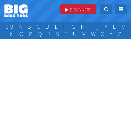
BEGINNERS
0-9
A
B
C
D
E
F
G
H
I
J
K
L
M
N
O
P
Q
R
S
T
U
V
W
X
Y
Z