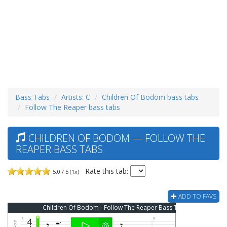
Bass Tabs
Artists: C
Children Of Bodom bass tabs
Follow The Reaper bass tabs
CHILDREN OF BODOM — FOLLOW THE
REAPER BASS TABS
Rate this tab:
5.0 / 5 (1x)
ADD TO FAVS
Children Of Bodom - Follow The Reaper Bass Tab