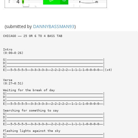
(submitted by
DANNYBASSMAN93
)
CHICAGO —— 25 OR 6 TO 4 BASS TAB
Intro
(0:00—0:26)
G|————————————————————————————————————————————————————|
D|————————————————————————————————————————————————————|
A|————————————————————————————————————————————————————|
E|——5—5—5—5—5——3—3—3—3—3——2—2—2—2—2——1—1—1—1—0—0—0—0——|(x4)
Verse
(0:27—0:51)
Waiting for the break of day
G|————————————————————————————————————————————————————|
D|————————————————————————————————————————————————————|
A|————————————————————————————————————————————————————|
E|——5—5—5—5—5——3—3—3—3—3——2—2—2—2—2——1—1—1—1—0—0—0—0——|
Searching for something to say
G|————————————————————————————————————————————————————|
D|————————————————————————————————————————————————————|
A|————————————————————————————————————————————————————|
E|——5—5—5—5—5——3—3—3—3—3——2—2—2—2—2——1—1—1—1—0—0—0—0——|
Flashing lights against the sky
G|————————————————————————————————————————————————————|
D|————————————————————————————————————————————————————|