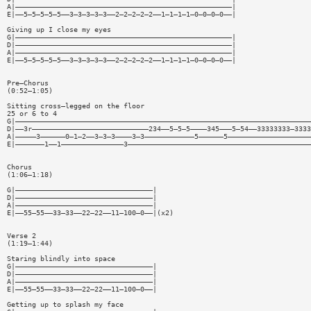
A|————————————————————————————————————————————————————|
E|——5—5—5—5—5——3—3—3—3—3——2—2—2—2—2——1—1—1—1—0—0—0—0——|
Giving up I close my eyes
G|————————————————————————————————————————————————————|
D|————————————————————————————————————————————————————|
A|————————————————————————————————————————————————————|
E|——5—5—5—5—5——3—3—3—3—3——2—2—2—2—2——1—1—1—1—0—0—0—0——|
Pre—Chorus
(0:52—1:05)
Sitting cross—legged on the floor
25 or 6 to 4
G|———————————————————————————————————————————————————————————————————————
D|——3r————————————————————————————234——5—5—5————345———5—54——33333333—3333
A|—————3——————0—1—2——3—3—3————3—3————————————5——————5————————————————————
E|———————1——1———————————————3————————————————————————————————————————————
Chorus
(1:06—1:18)
G|—————————————————————————————————|
D|—————————————————————————————————|
A|—————————————————————————————————|
E|——55—55——33—33——22—22——11—100—0——|(x2)
Verse 2
(1:19—1:44)
Staring blindly into space
G|—————————————————————————————————|
D|—————————————————————————————————|
A|—————————————————————————————————|
E|——55—55——33—33——22—22——11—100—0——|
Getting up to splash my face