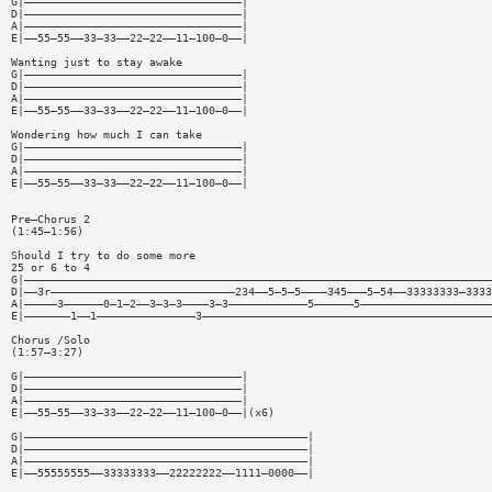
G|—————————————————————————————————|
D|—————————————————————————————————|
A|—————————————————————————————————|
E|——55—55——33—33——22—22——11—100—0——|
Wanting just to stay awake
G|—————————————————————————————————|
D|—————————————————————————————————|
A|—————————————————————————————————|
E|——55—55——33—33——22—22——11—100—0——|
Wondering how much I can take
G|—————————————————————————————————|
D|—————————————————————————————————|
A|—————————————————————————————————|
E|——55—55——33—33——22—22——11—100—0——|
Pre—Chorus 2
(1:45—1:56)
Should I try to do some more
25 or 6 to 4
G|———————————————————————————————————————————————————————————————————————
D|——3r————————————————————————————234——5—5—5————345———5—54——33333333—3333
A|—————3——————0—1—2——3—3—3————3—3————————————5——————5————————————————————
E|———————1——1———————————————3————————————————————————————————————————————
Chorus /Solo
(1:57—3:27)
G|—————————————————————————————————|
D|—————————————————————————————————|
A|—————————————————————————————————|
E|——55—55——33—33——22—22——11—100—0——|(x6)
G|———————————————————————————————————————————|
D|———————————————————————————————————————————|
A|———————————————————————————————————————————|
E|——55555555——33333333——22222222——1111—0000——|