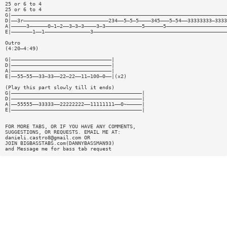
25 or 6 to 4
25 or 6 to 4
G|———————————————————————————————————————————————————————————————————————
D|——3r————————————————————————————234——5—5—5————345———5—54——33333333—3333
A|—————3——————0—1—2——3—3—3————3—3————————————5——————5————————————————————
E|———————1——1———————————————3————————————————————————————————————————————
Outro
(4:20—4:49)
G|—————————————————————————————————|
D|—————————————————————————————————|
A|—————————————————————————————————|
E|——55—55——33—33——22—22——11—100—0——|(x2)
(Play this part slowly till it ends)
G|———————————————————————————————————————————|
D|———————————————————————————————————————————|
A|——55555——33333——22222222——11111111——0~—————|
E|———————————————————————————————————————————|
FOR MORE TABS, OR IF YOU HAVE ANY COMMENTS,
SUGGESTIONS, OR REQUESTS. EMAIL ME AT:
danieli.castro8@gmail.com
OR
JOIN BIGBASSTABS.com(DANNYBASSMAN93)
and Message me for bass tab request