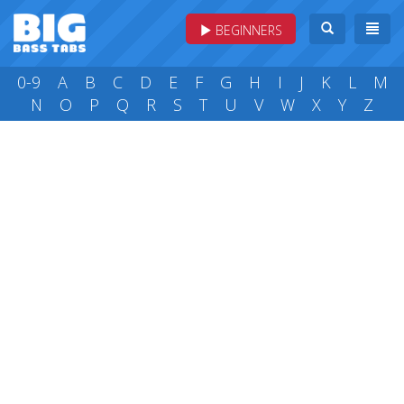
BEGINNERS
0-9
A
B
C
D
E
F
G
H
I
J
K
L
M
N
O
P
Q
R
S
T
U
V
W
X
Y
Z