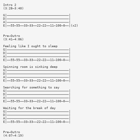
Intro 2
(3:28—3:40)
G|—————————————————————————————————|
D|—————————————————————————————————|
A|—————————————————————————————————|
E|——55—55——33—33——22—22——11—100—0——|(x2)
Pre—Outro
(3:41—4:06)
Feeling like I ought to sleep
G|—————————————————————————————————|
D|—————————————————————————————————|
A|—————————————————————————————————|
E|——55—55——33—33——22—22——11—100—0——|
Spinning room is sinking deep
G|—————————————————————————————————|
D|—————————————————————————————————|
A|—————————————————————————————————|
E|——55—55——33—33——22—22——11—100—0——|
Searching for something to say
G|—————————————————————————————————|
D|—————————————————————————————————|
A|—————————————————————————————————|
E|——55—55——33—33——22—22——11—100—0——|
Waiting for the break of day
G|—————————————————————————————————|
D|—————————————————————————————————|
A|—————————————————————————————————|
E|——55—55——33—33——22—22——11—100—0——|
Pre—Outro
(4:07—4:19)