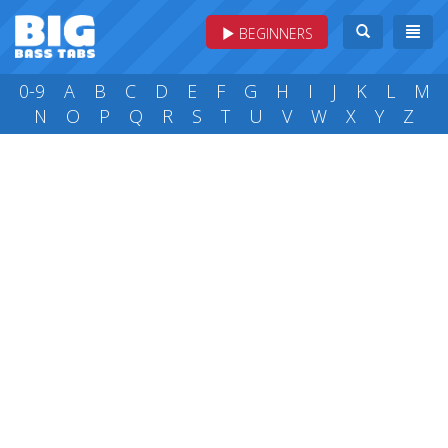
BEGINNERS
0-9
A
B
C
D
E
F
G
H
I
J
K
L
M
N
O
P
Q
R
S
T
U
V
W
X
Y
Z