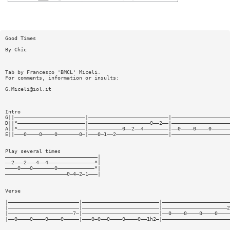
Good Times
By Chic
Tab by Francesco 'BMCL' Miceli.
For comments, information or insults:
G.Miceli@iol.it
Intro
G||———————————————————————|——————————————————————————|———————————————————
D||*——————————————————————|————————————————————0——2——|———————————————————
A||*——————————————————————|———————————0——2——4————————|——0————0————0——————
E||———0————0————0———————0—|———0—1——2—————————————————|———————————————————
Play several times
——————————————————————————————|
——2———2———4——4———————————————*|
————0———0———————0————————————*|
————————————————————0—4—2—1———|
Verse
|———————————————————————|—————————————————————————|——————————————————————
|———————————————————————|—————————————————————————|—————————————————————2
|—————————————————————7—|—————————————————————————|——0————0————0————0————
|——0————0————0————0—————|———0—0——0————0————0——1h2—|——————————————————————