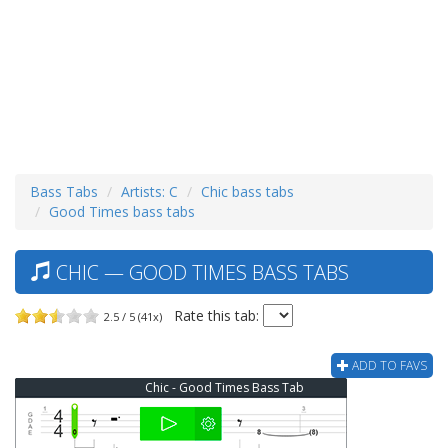
Bass Tabs
Artists: C
Chic bass tabs
Good Times bass tabs
CHIC — GOOD TIMES BASS TABS
Rate this tab:
2.5 / 5 (41x)
ADD TO FAVS
Chic - Good Times Bass Tab