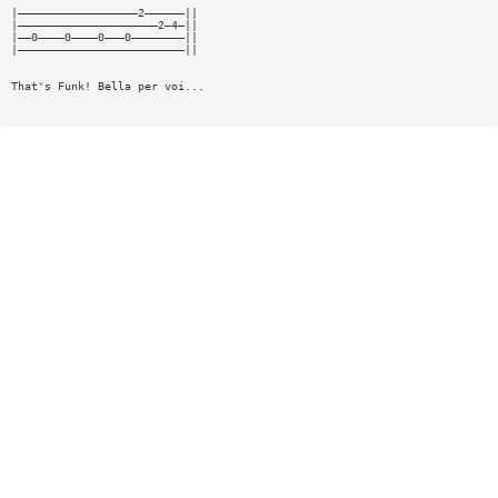
|——————————————————2——————||
|—————————————————————2—4—||
|——0————0————0———0————————||
|—————————————————————————||
That's Funk! Bella per voi...