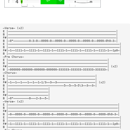
—Verse— (x2)
E |——————————————————————————————————————————————————————————————|
B |——————————————————————————————————————————————————————————————|
F#|——————————————————————————————————————————————————————————————|
B |—0*—————————0—3—0——0000—0——0000—0——0000—0——0000—0——0000—0h0—3—|
E |————————————————————————————————————————————————————————————————|
B |————————————————————————————————————————————————————————————————|
F#|—1——1111—1——1111—1——1111—1——1111—1——1111—1——1111—1——1111—1——1p0—|
B |————————————————————————————————————————————————————————————————|
—Pre Chorus—
E |—————————————————————————————————————————————————————————|
B |—————————————————————————————————————————————————————————|
F#|—————————————————————————————————————————————————————————| (x2)
B |—000000—000000—000000—000000—333333—333333—333333—333333—|
—Chorus—
E |——————————————————————————————————————————————————|
B |——————————————————————————————————————————————————|
F#|—1——1——1———1——1——1—1/3——3——3——————————————————————| (x2)
B |————————————————————————————————5——5——5—5\3——3——3—|
E |———————————————————————|
B |———————————————————————|
F#|———————————————————————|
B |—0*—————————0———2—3——5—|
—Verse— (x2)
E |———————————————————————————————————————————————————————————————|
B |———————————————————————————————————————————————————————————————|
F#|———————————————————————————————————————————————————————————————|
B |—0——0000—0——0000—0——0000—0——0000—0——0000—0——0000—0——0000—0h0—3—|
E |————————————————————————————————————————————————————————————————|
B |————————————————————————————————————————————————————————————————|
F#|—1——1111—1——1111—1——1111—1——1111—1——1111—1——1111—1——1111—1——1p0—|
B |————————————————————————————————————————————————————————————————|