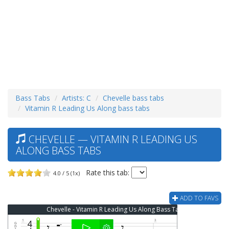
Bass Tabs
Artists: C
Chevelle bass tabs
Vitamin R Leading Us Along bass tabs
CHEVELLE — VITAMIN R LEADING US
ALONG BASS TABS
Rate this tab:
4.0 / 5 (1x)
ADD TO FAVS
Chevelle - Vitamin R Leading Us Along Bass Tab