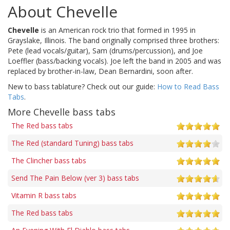
About Chevelle
Chevelle
is an American rock trio that formed in 1995 in
Grayslake, Illinois. The band originally comprised three brothers:
Pete (lead vocals/guitar), Sam (drums/percussion), and Joe
Loeffler (bass/backing vocals). Joe left the band in 2005 and was
replaced by brother-in-law, Dean Bernardini, soon after.
New to bass tablature? Check out our guide:
How to Read Bass
Tabs
.
More Chevelle bass tabs
The Red bass tabs
The Red (standard Tuning) bass tabs
The Clincher bass tabs
Send The Pain Below (ver 3) bass tabs
Vitamin R bass tabs
The Red bass tabs