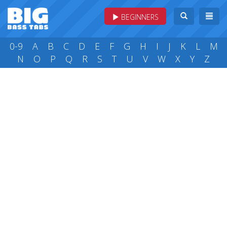
BEGINNERS
0-9
A
B
C
D
E
F
G
H
I
J
K
L
M
N
O
P
Q
R
S
T
U
V
W
X
Y
Z