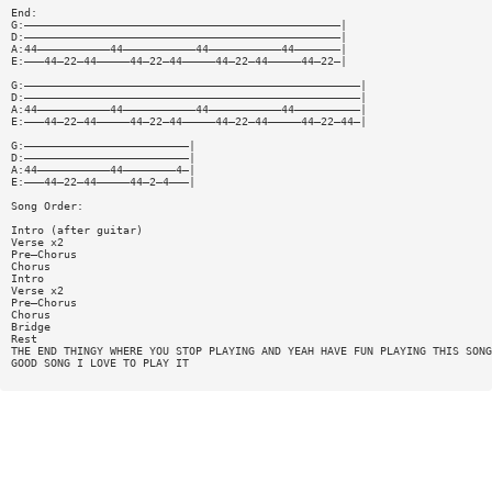
End:
G:————————————————————————————————————————————————|
D:————————————————————————————————————————————————|
A:44———————————44———————————44———————————44———————|
E:———44—22—44—————44—22—44—————44—22—44—————44—22—|
G:———————————————————————————————————————————————————|
D:———————————————————————————————————————————————————|
A:44———————————44———————————44———————————44——————————|
E:———44—22—44—————44—22—44—————44—22—44—————44—22—44—|
G:—————————————————————————|
D:—————————————————————————|
A:44———————————44————————4—|
E:———44—22—44—————44—2—4———|
Song Order:
Intro (after guitar)
Verse x2
Pre—Chorus
Chorus
Intro
Verse x2
Pre—Chorus
Chorus
Bridge
Rest
THE END THINGY WHERE YOU STOP PLAYING AND YEAH HAVE FUN PLAYING THIS SONG
GOOD SONG I LOVE TO PLAY IT