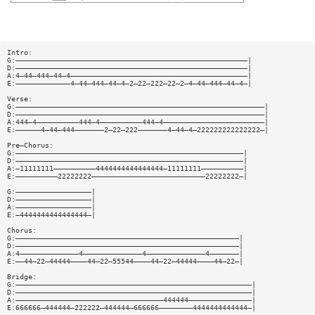
Intro:
G:———————————————————————————————————————————————————————|
D:———————————————————————————————————————————————————————|
A:4—44—444—44—4——————————————————————————————————————————|
E:—————————————4—44—444—44—4—2—22—222—22—2—4—44—444—44—4—|
Verse:
G:———————————————————————————————————————————————————————————|
D:———————————————————————————————————————————————————————————|
A:444—4——————————444—4——————————444—4————————————————————————|
E:——————4—44—444———————2—22—222———————4—44—4—222222222222222—|
Pre—Chorus:
G:——————————————————————————————————————————————————————|
D:——————————————————————————————————————————————————————|
A:—11111111——————————4444444444444444—11111111——————————|
E:——————————22222222———————————————————————————22222222—|
G:——————————————————|
D:——————————————————|
A:——————————————————|
E:—4444444444444444—|
Chorus:
G:—————————————————————————————————————————————————————|
D:—————————————————————————————————————————————————————|
A:4——————————————4——————————————4——————————————4———————|
E:——44—22—44444————44—22—55544————44—22—44444————44—22—|
Bridge:
G:————————————————————————————————————————————————————————|
D:————————————————————————————————————————————————————————|
A:———————————————————————————————————444444———————————————|
E:666666—444444—222222—444444—666666————————4444444444444—|