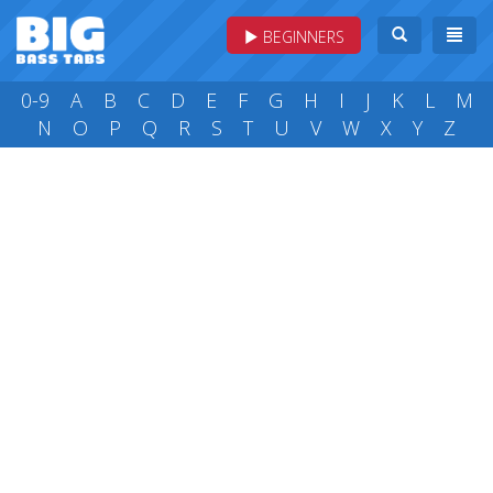
BEGINNERS
0-9
A
B
C
D
E
F
G
H
I
J
K
L
M
N
O
P
Q
R
S
T
U
V
W
X
Y
Z