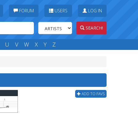
FORUM
USERS
LOG IN
SEARCH!
U
V
W
X
Y
Z
ADD TO FAVS