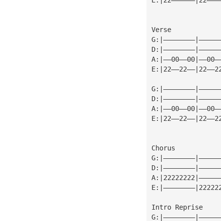
Verse
G:|————————|—————
D:|————————|—————
A:|——00——00|——00—
E:|22——22——|22——2
G:|————————|—————
D:|————————|—————
A:|——00——00|——00—
E:|22——22——|22——2
Chorus
G:|————————|—————
D:|————————|—————
A:|22222222|—————
E:|————————|22222
Intro Reprise
G:|————————|—————