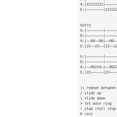
A:|22222222|—————
E:|————————|22222
Outro
G:|————————|—————
D:|————————|—————
A:|——00——00|——00—
E:|22——22——|22——2
G:|————————|—————
D:|————————|—————
A:|——00224—|——002
E:|22——————|22———