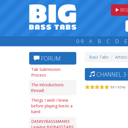
BEG
0-9
A
B
C
D
E
Bass Tabs
Artists
FORUM
Tab Submission
CHANNEL 3 
Process
The introductions
5.0 / 5 (1x)
thread!
Things I wish I knew
before playing live/in a
band
DANNYBASSMAN93
Leaving BIGBASSTABS