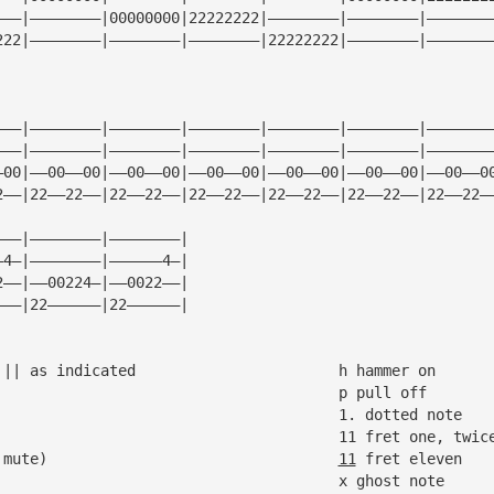
———|————————|00000000|22222222|————————|————————|———————
222|————————|————————|————————|22222222|————————|———————
———|————————|————————|————————|————————|————————|———————
———|————————|————————|————————|————————|————————|———————
—00|——00——00|——00——00|——00——00|——00——00|——00——00|——00——0
2——|22——22——|22——22——|22——22——|22——22——|22——22——|22——22—
———|————————|————————|
—4—|————————|——————4—|
2——|——00224—|——0022——|
———|22——————|22——————|
|| repeat between || as indicated			h hammer on
/ slide up						p pull off
\ slide down						1. dotted note
> let note ring						11 fret one, twic
! stab (full stop mute)					
11
 fret eleven
R rest							x ghost note