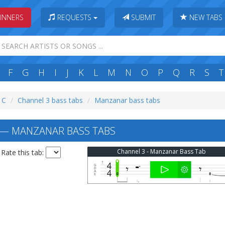
INNERS
REQUESTS
SUBMIT
NEW TABS
F
G
H
I
J
K
L
M
N
O
P
Q
R
S
T
: C
Channel 3 bass tabs
Manzanar bass tabs
— MANZANAR BASS TABS
Channel 3 - Manzanar Bass Tab
Rate this tab: