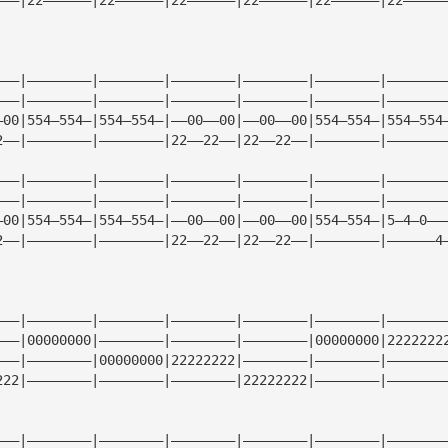
———|————————|————————|————————|————————|————————|———————
———|————————|————————|————————|————————|————————|———————
—00|554—554—|554—554—|——00——00|——00——00|554—554—|554—554
2——|————————|————————|22——22——|22——22——|————————|———————
———|————————|————————|————————|————————|————————|———————
———|————————|————————|————————|————————|————————|———————
—00|554—554—|554—554—|——00——00|——00——00|554—554—|5—4—0——
2——|————————|————————|22——22——|22——22——|————————|——————4
———|————————|————————|————————|————————|————————|———————
———|00000000|————————|————————|————————|00000000|2222222
———|————————|00000000|22222222|————————|————————|———————
222|————————|————————|————————|22222222|————————|———————
———|————————|————————|————————|————————|————————|———————