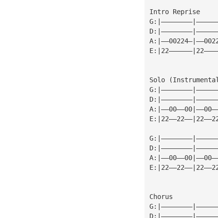
Intro Reprise
G:|————————|—————
D:|————————|—————
A:|——00224—|——002
E:|22——————|22———
Solo (Instrumenta
G:|————————|—————
D:|————————|—————
A:|——00——00|——00—
E:|22——22——|22——2
G:|————————|—————
D:|————————|—————
A:|——00——00|——00—
E:|22——22——|22——2
Chorus
G:|————————|—————
D:|————————|—————