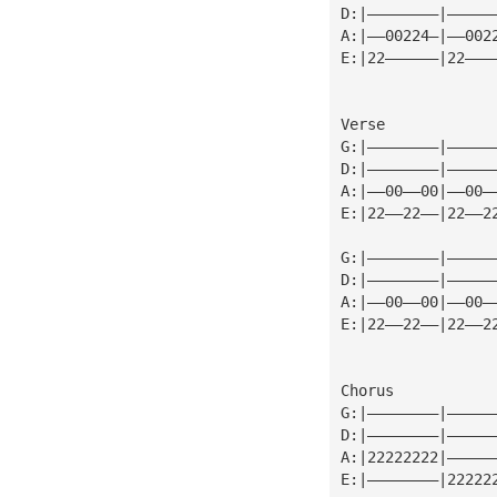
D:|————————|—————
A:|——00224—|——002
E:|22——————|22———
Verse
G:|————————|—————
D:|————————|—————
A:|——00——00|——00—
E:|22——22——|22——2
G:|————————|—————
D:|————————|—————
A:|——00——00|——00—
E:|22——22——|22——2
Chorus
G:|————————|—————
D:|————————|—————
A:|22222222|—————
E:|————————|22222