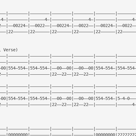
———|————————|————————|————————|————————|————————|———————
—4—|————————|——————4—|————————|——————4—|————————|——————4
2——|——00224—|——0022——|——00224—|——0022——|——00224—|——0022—
———|22——————|22——————|22——————|22——————|22——————|22—————
l Verse)
———|————————|————————|————————|————————|————————|———————
———|————————|————————|————————|————————|————————|———————
—00|554—554—|554—554—|——00——00|——00——00|554—554—|554—554
2——|————————|————————|22——22——|22——22——|————————|———————
———|————————|————————|————————|————————|————————|———————
———|————————|————————|————————|————————|————————|———————
—00|554—554—|554—554—|——00——00|——00——00|554—554—|5—4—0——
2——|————————|————————|22——22——|22——22——|————————|——————4
———|————————|————————|————————|————————|————————|———————
———|00000000|————————|————————|————————|00000000|2222222