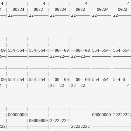
—4—|————————|——————4—|————————|——————4—|————————|——————4
2——|——00224—|——0022——|——00224—|——0022——|——00224—|——0022—
———|22——————|22——————|22——————|22——————|22——————|22—————
———|————————|————————|————————|————————|————————|———————
———|————————|————————|————————|————————|————————|———————
—00|554—554—|554—554—|——00——00|——00——00|554—554—|554—554
2——|————————|————————|22——22——|22——22——|————————|———————
———|————————|————————|————————|————————|————————|———————
———|————————|————————|————————|————————|————————|———————
—00|554—554—|554—554—|——00——00|——00——00|554—554—|5—4—0——
2——|————————|————————|22——22——|22——22——|————————|——————4
———|————————|————————|————————|————————|————————|———————
———|00000000|————————|————————|————————|00000000|2222222
———|————————|00000000|22222222|————————|————————|———————
222|————————|————————|————————|22222222|————————|———————