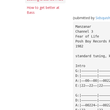
How to get better at
Bass
(submitted by
Sidsquis
Manzanar
Channel 3
Fear of Life
Posh Boy Records 
1982
Intro
G:|————————|—————
D:|————————|—————
A:|——00——00|——002
E:|22——22——|22———
G:|————————|—————
D:|————————|—————
A:|——00224—|——002
E:|22——————|22———