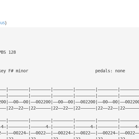
hus
)
PBS 128
standard tuning, key F# minor				pedals: none
———|————————|————————|————————|————————|————————|———————
———|————————|————————|————————|————————|————————|———————
200|——00——00|——002200|——00——00|——002200|——00——00|——00220
———|22——22——|22——————|22——22——|22——————|22——22——|22—————
———|————————|————————|————————|————————|————————|———————
—4—|————————|——————4—|————————|——————4—|————————|——————4
2——|——00224—|——0022——|——00224—|——0022——|——00224—|——0022—
———|22——————|22——————|22——————|22——————|22——————|22—————