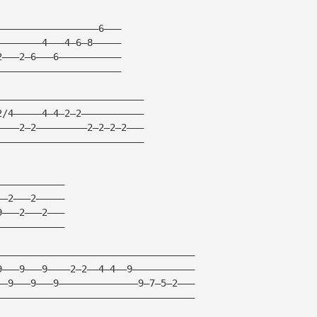
——————————————————6———
————————4———4—6—8—————
2———2—6———6———————————
——————————————————————
——————————————————————————
2/4—————4—4—2—2———————————
————2—2—————————2—2—2—2———
——————————————————————————
————————————
——2———2—————
9———2———2———
————————————
———————————————————————————————————
9———9———9————2—2——4—4——9———————————
——9———9———9——————————————9—7—5—2———
———————————————————————————————————