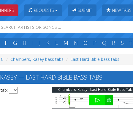
INNERS
REQUESTS
SUBMIT
NEW TABS
F
G
H
I
J
K
L
M
N
O
P
Q
R
S
T
: C
Chambers, Kasey bass tabs
Last Hard Bible bass tabs
KASEY — LAST HARD BIBLE BASS TABS
Chambers, Kasey - Last Hard Bible Bass Tab
 tab: