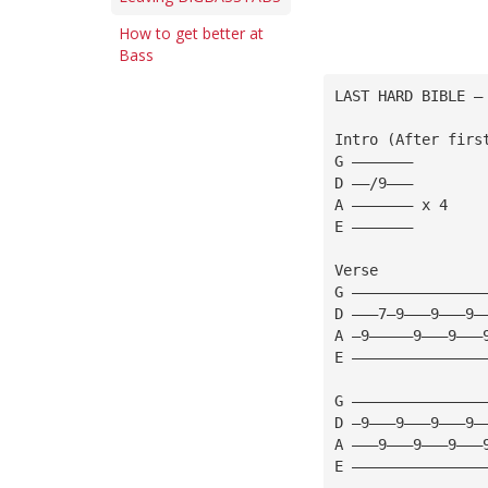
How to get better at
Bass
LAST HARD BIBLE —
Intro (After firs
G ———————
D ——/9———
A ——————— x 4
E ———————
Verse
G ———————————————
D ———7—9———9———9—
A —9—————9———9———
E ———————————————
G ———————————————
D —9———9———9———9—
A ———9———9———9———
E ———————————————