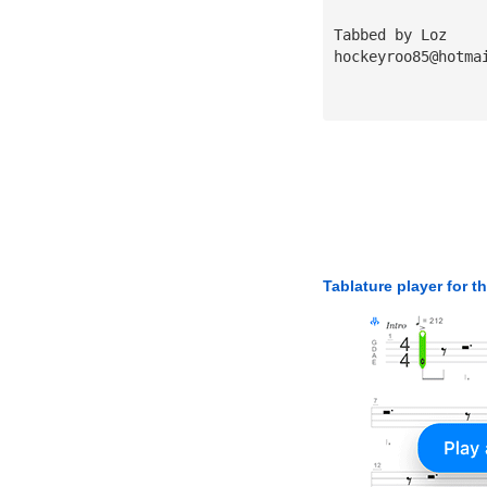
Tabbed by Loz
hockeyroo85@hotma
Tablature player for t