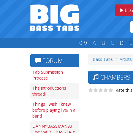
BEG
0-9
A
B
C
D
E
Bass Tabs
Artists
FORUM
Tab Submission
CHAMBERS, 
Process
The introductions
Rate this
thread!
Things I wish I knew
before playing live/in a
band
DANNYBASSMAN93
Leaving BIGBASSTABS