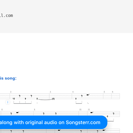
il.com
his song: