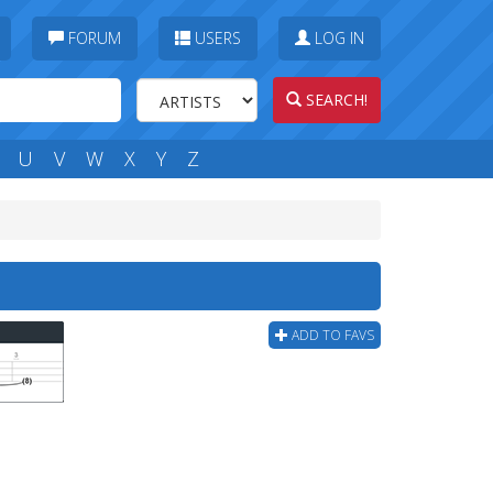
FORUM
USERS
LOG IN
SEARCH!
U
V
W
X
Y
Z
ADD TO FAVS