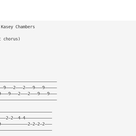
 Kasey Chambers
t chorus)
————————————————————————
——9———2———2———9———9—————
9———9———2———2———9———9———
————————————————————————
——————————————————————
———2—2——4—4———————————
9———————————2—2—2—2———
——————————————————————