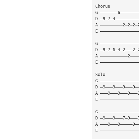
Chorus
G ———————6———————
D —9—7—4—————————
A —————————2—2—2—
E ———————————————
G ———————————————
D —9—7—6—4—2———2—
A ———————————2———
E ———————————————
Solo
G ———————————————
D —9———9———9———9—
A ———9———9———9———
E ———————————————
G ———————————————
D —9———9———7—9———
A ———9———9—————9—
E ———————————————