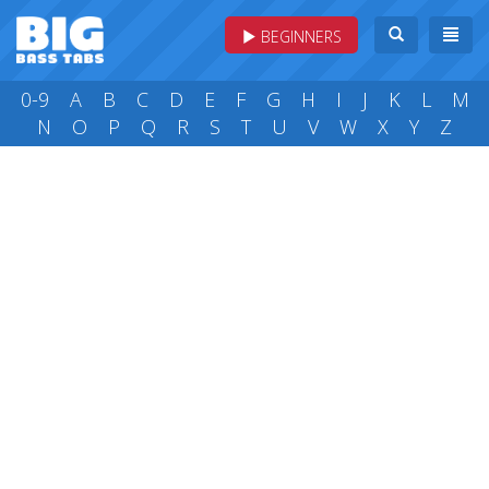
BEGINNERS
0-9
A
B
C
D
E
F
G
H
I
J
K
L
M
N
O
P
Q
R
S
T
U
V
W
X
Y
Z