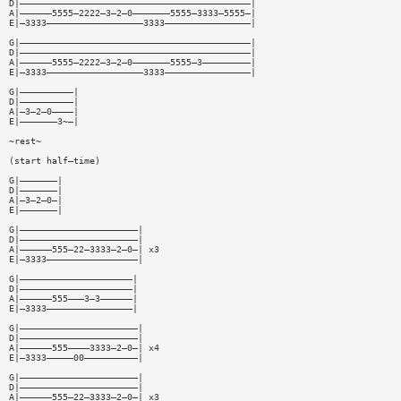
D|———————————————————————————————————————————|
A|——————5555—2222—3—2—0———————5555—3333—5555—|
E|—3333——————————————————3333————————————————|
G|———————————————————————————————————————————|
D|———————————————————————————————————————————|
A|——————5555—2222—3—2—0———————5555—3—————————|
E|—3333——————————————————3333————————————————|
G|——————————|
D|——————————|
A|—3—2—0————|
E|———————3~—|
~rest~
(start half—time)
G|———————|
D|———————|
A|—3—2—0—|
E|———————|
G|——————————————————————|
D|——————————————————————|
A|——————555—22—3333—2—0—| x3
E|—3333—————————————————|
G|—————————————————————|
D|—————————————————————|
A|——————555———3—3——————|
E|—3333————————————————|
G|——————————————————————|
D|——————————————————————|
A|——————555————3333—2—0—| x4
E|—3333—————00——————————|
G|——————————————————————|
D|——————————————————————|
A|——————555—22—3333—2—0—| x3