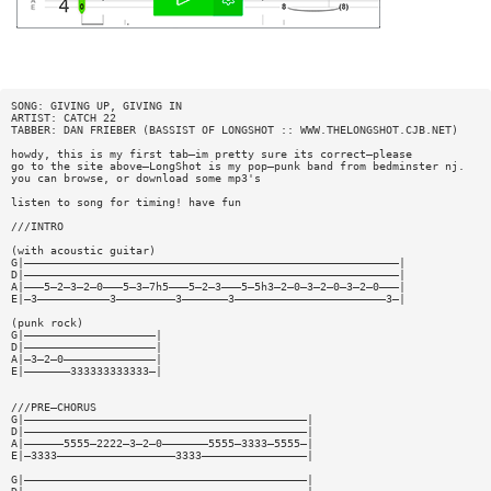
SONG: GIVING UP, GIVING IN
ARTIST: CATCH 22
TABBER: DAN FRIEBER (BASSIST OF LONGSHOT :: WWW.THELONGSHOT.CJB.NET)
howdy, this is my first tab—im pretty sure its correct—please
go to the site above—LongShot is my pop—punk band from bedminster nj.
you can browse, or download some mp3's
listen to song for timing! have fun
///INTRO
(with acoustic guitar)
G|—————————————————————————————————————————————————————————|
D|—————————————————————————————————————————————————————————|
A|———5—2—3—2—0———5—3—7h5———5—2—3———5—5h3—2—0—3—2—0—3—2—0———|
E|—3———————————3—————————3———————3———————————————————————3—|
(punk rock)
G|————————————————————|
D|————————————————————|
A|—3—2—0——————————————|
E|———————333333333333—|
///PRE—CHORUS
G|———————————————————————————————————————————|
D|———————————————————————————————————————————|
A|——————5555—2222—3—2—0———————5555—3333—5555—|
E|—3333——————————————————3333————————————————|
G|———————————————————————————————————————————|