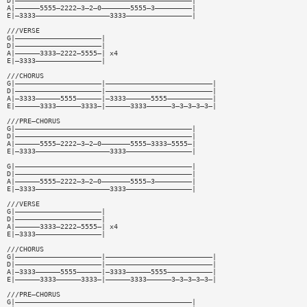
D|———————————————————————————————————————————|
A|——————5555—2222—3—2—0———————5555—3—————————|
E|—3333——————————————————3333————————————————|
///VERSE
G|—————————————————————|
D|—————————————————————|
A|——————3333—2222—5555—| x4
E|—3333————————————————|
///CHORUS
G|—————————————————————|——————————————————————————|
D|—————————————————————|——————————————————————————|
A|—3333——————5555——————|—3333——————5555———————————|
E|——————3333——————3333—|——————3333——————3—3—3—3—3—|
///PRE—CHORUS
G|———————————————————————————————————————————|
D|———————————————————————————————————————————|
A|——————5555—2222—3—2—0———————5555—3333—5555—|
E|—3333——————————————————3333————————————————|
G|———————————————————————————————————————————|
D|———————————————————————————————————————————|
A|——————5555—2222—3—2—0———————5555—3—————————|
E|—3333——————————————————3333————————————————|
///VERSE
G|—————————————————————|
D|—————————————————————|
A|——————3333—2222—5555—| x4
E|—3333————————————————|
///CHORUS
G|—————————————————————|——————————————————————————|
D|—————————————————————|——————————————————————————|
A|—3333——————5555——————|—3333——————5555———————————|
E|——————3333——————3333—|——————3333——————3—3—3—3—3—|
///PRE—CHORUS
G|———————————————————————————————————————————|