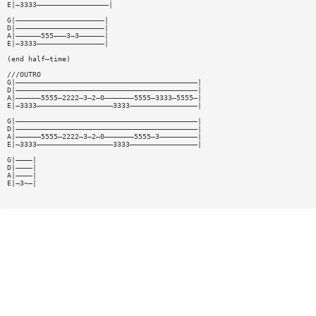
E|—3333—————————————————|
G|—————————————————————|
D|—————————————————————|
A|——————555———3—3——————|
E|—3333————————————————|
(end half—time)
///OUTRO
G|———————————————————————————————————————————|
D|———————————————————————————————————————————|
A|——————5555—2222—3—2—0———————5555—3333—5555—|
E|—3333——————————————————3333————————————————|
G|———————————————————————————————————————————|
D|———————————————————————————————————————————|
A|——————5555—2222—3—2—0———————5555—3—————————|
E|—3333——————————————————3333————————————————|
G|————|
D|————|
A|————|
E|—3~—|