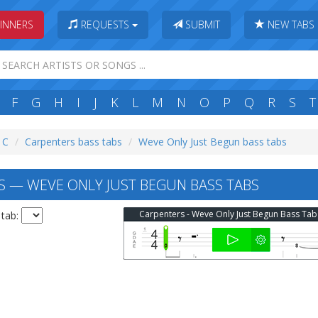
INNERS
REQUESTS
SUBMIT
NEW TABS
F
G
H
I
J
K
L
M
N
O
P
Q
R
S
T
: C
Carpenters bass tabs
Weve Only Just Begun bass tabs
 — WEVE ONLY JUST BEGUN BASS TABS
Carpenters - Weve Only Just Begun Bass Tab
 tab: