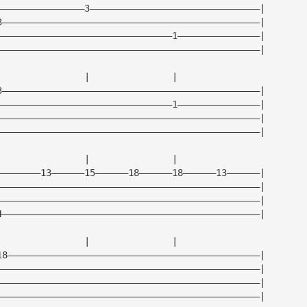
————————————————3———————————————————————————————|
3———————————————————————————————————————————————|
————————————————————————————————1———————————————|
————————————————————————————————————————————————|
|               |               |                
3———————————————————————————————————————————————|
————————————————————————————————1———————————————|
————————————————————————————————————————————————|
————————————————————————————————————————————————|
|               |               |                
————————13——————15——————18——————18——————13——————|
————————————————————————————————————————————————|
————————————————————————————————————————————————|
4———————————————————————————————————————————————|
|               |               |                
18——————————————————————————————————————————————|
————————————————————————————————————————————————|
————————————————————————————————————————————————|
————————————————————————————————————————————————|