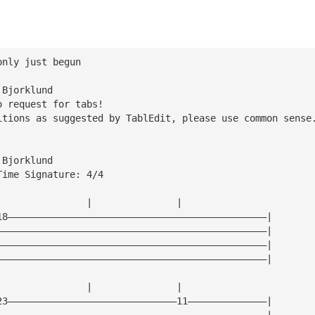
only just begun
 Bjorklund   
o request for tabs!
itions as suggested by TablEdit, please use common sense
 Bjorklund
Time Signature: 4/4
|               |               |                
18——————————————————————————————————————————————|
————————————————————————————————————————————————|
————————————————————————————————————————————————|
————————————————————————————————————————————————|
|               |               |                
23——————————————————————————————11——————————————|
————————————————————————————————————————————————|