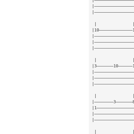
|————————————————
|————————————————
 |               
|10——————————————
|————————————————
|————————————————
|————————————————
 |               
|3———————10——————
|————————————————
|————————————————
|————————————————
 |               
|————————3———————
|1———————————————
|————————————————
|————————————————
 |               