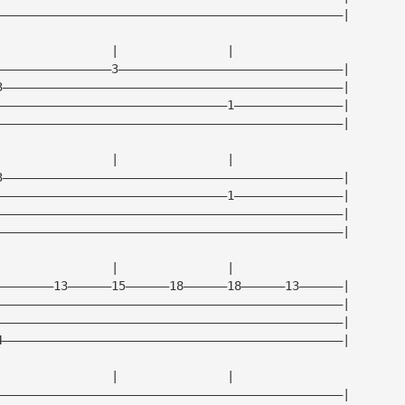
————————————————————————————————————————————————|
|               |               |                
————————————————3———————————————————————————————|
3———————————————————————————————————————————————|
————————————————————————————————1———————————————|
————————————————————————————————————————————————|
|               |               |                
3———————————————————————————————————————————————|
————————————————————————————————1———————————————|
————————————————————————————————————————————————|
————————————————————————————————————————————————|
|               |               |                
————————13——————15——————18——————18——————13——————|
————————————————————————————————————————————————|
————————————————————————————————————————————————|
4———————————————————————————————————————————————|
|               |               |                
————————————————————————————————————————————————|