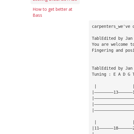
How to get better at
Bass
carpenters_we've 
TablEdited by Jan
You are welcome t
Fingering and pos
TablEdited by Jan
Tuning : E A D G 
 |               
|————————13——————
|————————————————
|————————————————
|————————————————
 |               
|11——————18——————
|————————————————