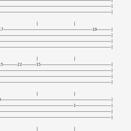
————————————————————————————————————————————————|
————————————————————————————————————————————————|
|               |               |                
17——————————————————————————————————————10——————|
————————————————————————————————————————————————|
————————————————————————————————————————————————|
————————————————————————————————————————————————|
|               |               |                
15——————22——————15——————————————————————————————|
————————————————————————————————————————————————|
————————————————————————————————————————————————|
————————————————————————————————————————————————|
|               |               |                
8———————————————————————————————————————————————|
————————————————————————————————1———————————————|
————————————————————————————————————————————————|
————————————————————————————————————————————————|
|               |               |                