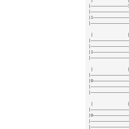
|————————————————
|————————————————
|1———————————————
|————————————————
 |               
|————————————————
|————————————————
|1———————————————
|————————————————
 |               
|————————————————
|0———————————————
|————————————————
|————————————————
 |               
|————————————————
|0———————————————
|————————————————
|————————————————