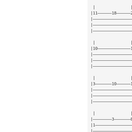
 |               
|11——————18——————
|————————————————
|————————————————
|————————————————
 |               
|10——————————————
|————————————————
|————————————————
|————————————————
 |               
|3———————10——————
|————————————————
|————————————————
|————————————————
 |               
|————————3———————
|1———————————————
|————————————————