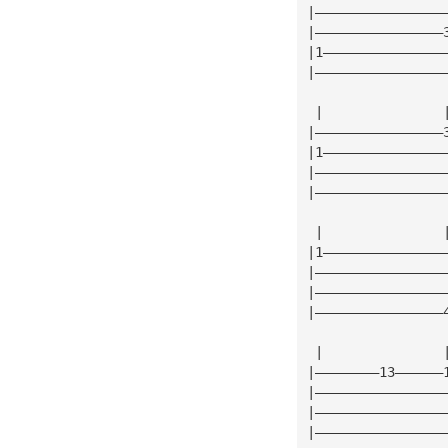
|————————————————
|————————————————
|1———————————————
|————————————————
 |               
|————————————————
|1———————————————
|————————————————
|————————————————
 |               
|1———————————————
|————————————————
|————————————————
|————————————————
 |               
|————————13——————
|————————————————
|————————————————
|————————————————