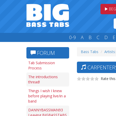
BEG
0-9
A
B
C
D
E
Bass Tabs
Artists
FORUM
Tab Submission
CARPENTERS
Process
The introductions
Rate this
thread!
Things I wish I knew
before playing live/in a
band
DANNYBASSMAN93
Leaving BIGBASSTABS