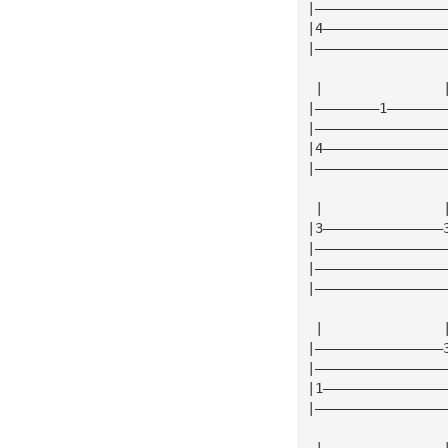
|————————————————
|4———————————————
|————————————————
 |               
|————————1———————
|————————————————
|4———————————————
|————————————————
 |               
|3———————————————
|————————————————
|————————————————
|————————————————
 |               
|————————————————
|————————————————
|1———————————————
|————————————————
 |               