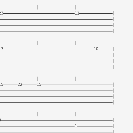
|               |               |                
23——————————————————————————————11——————————————|
————————————————————————————————————————————————|
————————————————————————————————————————————————|
————————————————————————————————————————————————|
|               |               |                
17——————————————————————————————————————10——————|
————————————————————————————————————————————————|
————————————————————————————————————————————————|
————————————————————————————————————————————————|
|               |               |                
15——————22——————15——————————————————————————————|
————————————————————————————————————————————————|
————————————————————————————————————————————————|
————————————————————————————————————————————————|
|               |               |                
8———————————————————————————————————————————————|
————————————————————————————————1———————————————|
————————————————————————————————————————————————|