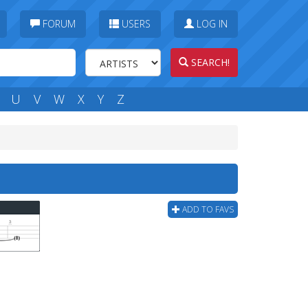
FORUM
USERS
LOG IN
SEARCH!
U
V
W
X
Y
Z
ADD TO FAVS