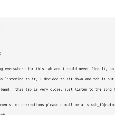
"
2
ng everywhere for this tab and I could never find it, so
ss listening to it, I decided to sit down and tab it out
 band.  this tab is very close, just listen to the song 
mments, or corrections please e—mail me at 
stush_12@hotm
tab!!!!!