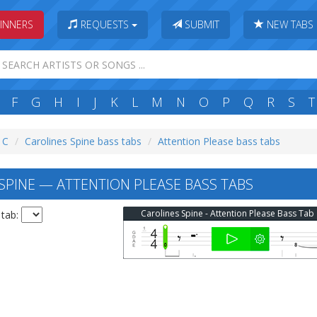
INNERS
REQUESTS
SUBMIT
NEW TABS
F
G
H
I
J
K
L
M
N
O
P
Q
R
S
T
: C
Carolines Spine bass tabs
Attention Please bass tabs
SPINE — ATTENTION PLEASE BASS TABS
Carolines Spine - Attention Please Bass Tab
 tab: