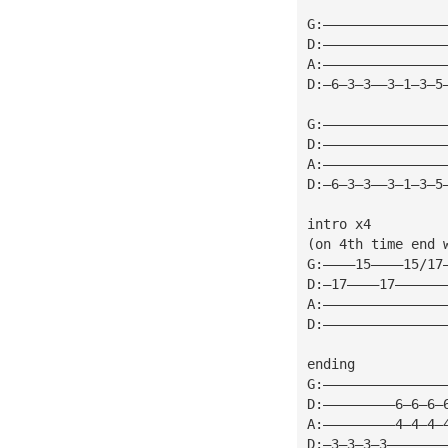
G:———————————————
D:———————————————
A:———————————————
D:—6—3—3——3—1—3—5
G:———————————————
D:———————————————
A:———————————————
D:—6—3—3——3—1—3—5
intro x4
(on 4th time end 
G:————15————15/17
D:—17————17——————
A:———————————————
D:———————————————
ending
G:———————————————
D:—————————6—6—6—
A:—————————4—4—4—
D:—3—3—3—3———————