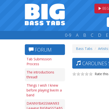
BEG
0-9
A
B
C
D
E
Bass Tabs
Artists
FORUM
Tab Submission
CAROLINES 
Process
The introductions
Rate this
thread!
Things I wish I knew
before playing live/in a
band
DANNYBASSMAN93
Leaving BIGBASSTABS