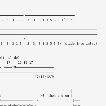
————————————————————————————————————————
————————————————————————————————————————
—————————————3——————————————————————————
—3——3——3—1—3———3——3——3—1—3—5—3—3—1(1)—4—
————————————————————————————————————————————————————
————————————————————————————————————————————————————
—————————————5——————————————————————————————————————
—3——3——3—1—3———3——3——3—1—3—5—3—3/ (slide into intro)
with slide)
————17————17—18—17———————————
—18————18————————————————————
—————————————————————————————
———————————————————17/15/12/9
——————————————————                    |———
6—————————————————    x6  then end on |———
4—————————————————  /                  |———
——6—6—6—6—5—5—5—5— /                   |—3—