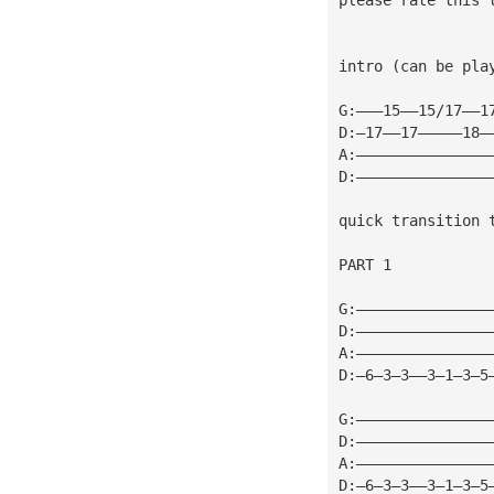
intro (can be pla
G:———15——15/17——1
D:—17——17—————18—
A:———————————————
D:———————————————
quick transition 
PART 1
G:———————————————
D:———————————————
A:———————————————
D:—6—3—3——3—1—3—5
G:———————————————
D:———————————————
A:———————————————
D:—6—3—3——3—1—3—5