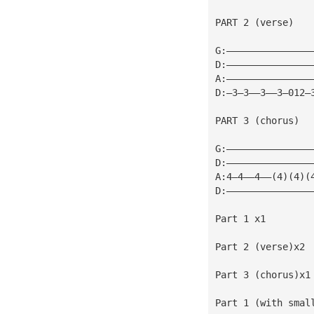
PART 2 (verse)
G:———————————————
D:———————————————
A:———————————————
D:—3—3——3——3—012—
PART 3 (chorus)
G:———————————————
D:———————————————
A:4—4——4——(4)(4)(
D:———————————————
Part 1 x1
Part 2 (verse)x2
Part 3 (chorus)x1
Part 1 (with smal