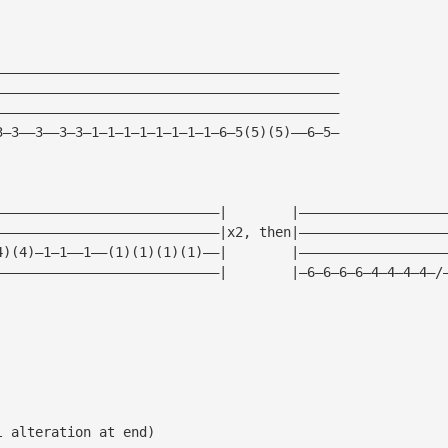
———————————————————————————————————————————  
———————————————————————————————————————————   
———————————————————————————————————————————   
3—3——3——3—3—1—1—1—1—1—1—1—1—6—5(5)(5)——6—5—
————————————————————————————|        |——————————————————
————————————————————————————|x2, then|——————————————————
4)(4)—1—1——1——(1)(1)(1)(1)——|        |——————————————————
————————————————————————————|        |—6—6—6—6—4—4—4—4—/
l alteration at end)