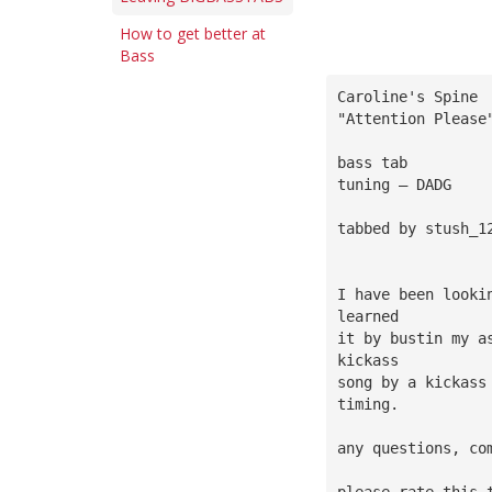
How to get better at
Bass
Caroline's Spine
"Attention Please
bass tab
tuning — DADG
tabbed by stush_1
I have been looki
learned
it by bustin my a
kickass
song by a kickass
timing.
any questions, co
please rate this 