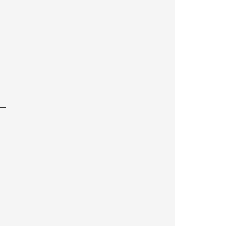
——
——
——
—