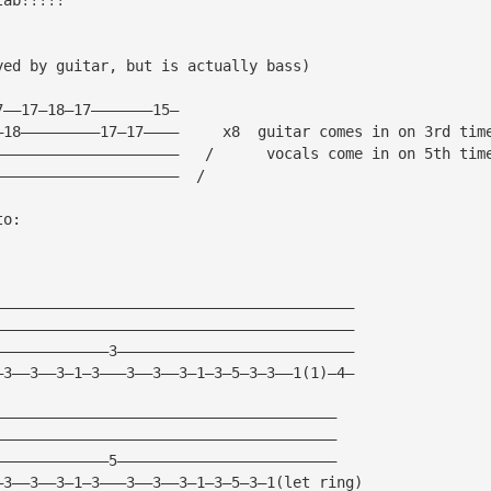
yed by guitar, but is actually bass)
7——17—18—17———————15—  
—18—————————17—17————     x8  guitar comes in on 3rd tim
—————————————————————   /      vocals come in on 5th tim
—————————————————————  /
to:
—————————————————————————————————————————
—————————————————————————————————————————
—————————————3———————————————————————————
—3——3——3—1—3———3——3——3—1—3—5—3—3——1(1)—4—
———————————————————————————————————————
———————————————————————————————————————
—————————————5—————————————————————————
—3——3——3—1—3———3——3——3—1—3—5—3—1(let ring)