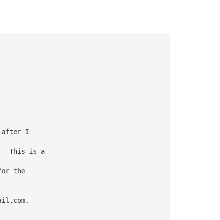
 after I
.  This is a
for the
ail.com
.