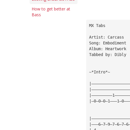
How to get better at
Bass
MX Tabs 
Artist: Carcass
Song: Embodiment
Album: Heartwork
Tabbed by: Dibly
~*Intro*~
|————————————————
|————————————————
|—————————1——————
|—0—0—0—1———1—0——
|————————————————
|———6—7—9—7—6—7—6
|—4——————————————