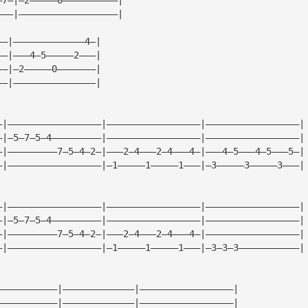
———|——————————————————|
——|—————————————4—|
——|———4—5—————2———|
——|—2—————0———————|
——|———————————————|
—|—————————————————|—————————————————|—————————————————|
—|—5—7—5—4—————————|—————————————————|—————————————————|
—|—————————7—5—4—2—|———2—4———2—4———4—|———4—5———4—5———5—|
—|—————————————————|—1—————1—————1———|—3—————3—————3———|
—|—————————————————|—————————————————|—————————————————|
—|—5—7—5—4—————————|—————————————————|—————————————————|
—|—————————7—5—4—2—|———2—4———2—4———4—|—————————————————|
—|—————————————————|—1—————1—————1———|—3—3—3———————————|
———————————|—————————————|—————————————————|
———————————|—————————————|—————————————————|