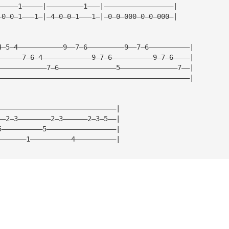
—————1—————|—————————1———|—————————————————|
—0—0—1———1—|—4—0—0—1———1—|—0—0—000—0—0—000—|
4—5—4———————————9——7—6—————————9——7—6——————————|
——————7—6—4————————————9—7—6——————————9—7—6————|
————————————7—6——————————————5——————————————7——|
———————————————————————————————————————————————|
—————————————————————————————|
——2—3————————2—3——————2—3—5——|
5——————————5—————————————————|
———————1——————————4——————————|