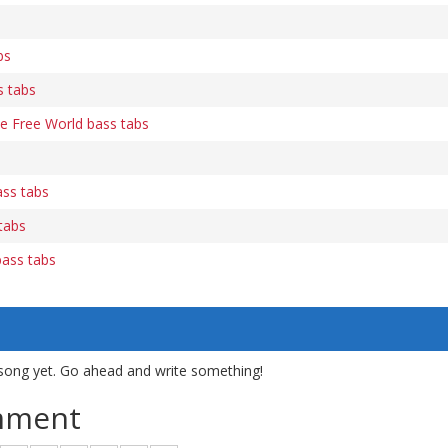
bs
s tabs
e Free World bass tabs
ass tabs
 tabs
bass tabs
song yet. Go ahead and write something!
mment