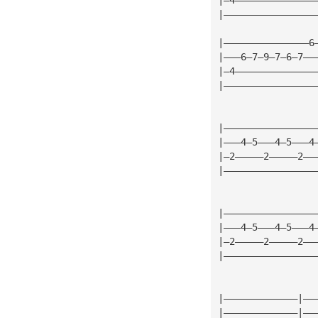
|————————————————
|———————————————6
|———6—7—9—7—6—7——
|—4——————————————
|————————————————
|————————————————
|———4—5———4—5———4
|—2—————2—————2——
|————————————————
|————————————————
|———4—5———4—5———4
|—2—————2—————2——
|————————————————
|—————————————|——
|—————————————|——