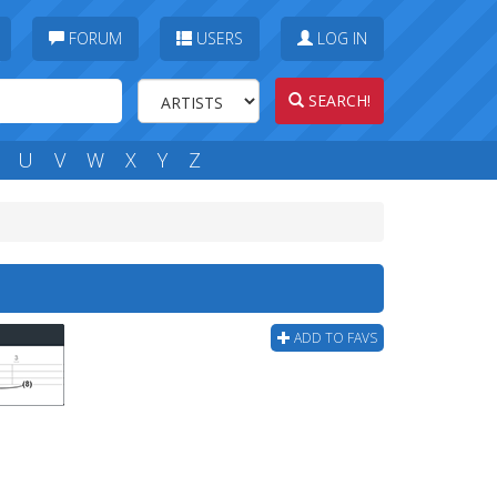
FORUM
USERS
LOG IN
SEARCH!
U
V
W
X
Y
Z
ADD TO FAVS