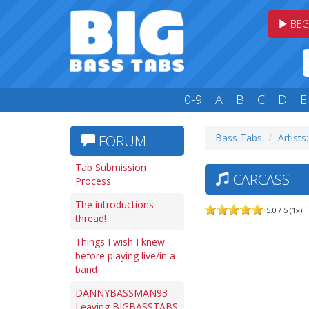
BEG
0-9
A
B
C
D
E
Bass Tabs
Artists
FORUM
Tab Submission
CARCASS —
Process
The introductions
5.0 / 5 (1x)
thread!
Things I wish I knew
before playing live/in a
band
DANNYBASSMAN93
Leaving BIGBASSTABS