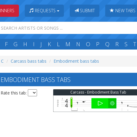
INNERS
REQUESTS
SUBMIT
NEW TABS
F
G
H
I
J
K
L
M
N
O
P
Q
R
S
T
: C
Carcass bass tabs
Embodiment bass tabs
 EMBODIMENT BASS TABS
Carcass - Embodiment Bass Tab
Rate this tab: