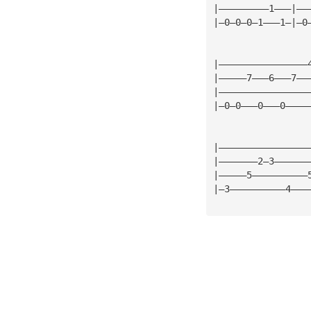
|—————————1———|——
|—0—0—0—1———1—|—0
|————————————————
|—————7———6———7——
|————————————————
|—0—0———0———0————
|————————————————
|———————2—3——————
|—————5——————————
|—3——————————4———