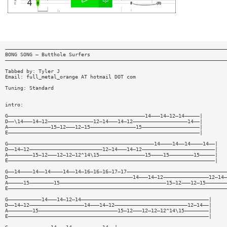
—————————————————————————————————————————————————————————————————————————
BONG SONG — Butthole Surfers
—————————————————————————————————————————————————————————————————————————
Tabbed by: Tyler J
Email: full_metal_orange AT hotmail DOT com
Tuning: Standard
intro:
G—————————————————————————————————————————————14———14—12—14—————|
D——\14———14—12———————————————12—14———14—12——————————————————14——|
A——————————————15—12———12—15———————————————15———————————————————|
E———————————————————————————————————————————————————————————————|
G————————————————————————————————————————————————14————14——14————14——|
D——14—12————————————————————————12—14———14—12————————————————————————|
A————————15—12———12—12—12^14\15———————————————15————15————————15—————|
E————————————————————————————————————————————————————————————————————|
G——14————14——14————14——14—16—16—16—17—17—————————————————————————————————
D—————————————————————————————————————————14———14—12———————————————12—14—
A—————15————————15———————————————————————————————————15—12———12—15———————
E————————————————————————————————————————————————————————————————————————
G———————————14———14—12—14——————————————————————————————————————————|
D——14—12——————————————————14———14—12————————————————————————12—14——|
A————————15——————————————————————————15—12———12—12—12^14\15————————|
E——————————————————————————————————————————————————————————————————|