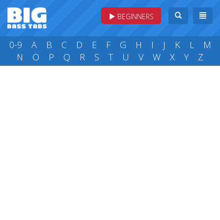
BEGINNERS
0-9
A
B
C
D
E
F
G
H
I
J
K
L
M
N
O
P
Q
R
S
T
U
V
W
X
Y
Z