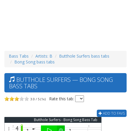
Bass Tabs
Artists: B
Butthole Surfers bass tabs
Bong Song bass tabs
BUTTHOLE SURFERS — BONG SONG
BASS TABS
Rate this tab:
3.0 / 5 (1x)
ADD TO FAVS
Butthole Surfers - Bong Song Bass Tab