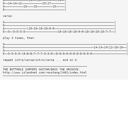
G——————————————14———14——————————14——|
D——14—14—12————————————15\17————————|
A———————————15————15—————————15—————|
E———————————————————————————————————|
verse:
G————————————————————————————————————————————————————————————————|
D————————————————————————————————————————————————————————————————|
A—————————————\10—10—10—10—9—9———————————————————————————————————|
E——5——5—5—5—5———————————————————10—10—10—10—9—9—10—10—10—10—7—7——|
play 3 times, then:
G———————————————————————————————————————————————————————————————————————|
D————————————————————————————————————————————————————14—14—14\12—10—10——|
A———————————————————————————————————————————————————————————————————————|
E——5—5—5—5—\8—8—8—7—7—7—3—3—0——0—0—0—0—0—0—0—0—0—0—0————————————————————|
repeat intro/verse/intro/verse ... end on A.
—————————————————————————————————————————————————
THE BUTTHOLE SURFERS GUITAR/BASS TAB ARCHIVE:
http://www.islandnet.com/~mustang/1401/index.html
—————————————————————————————————————————————————