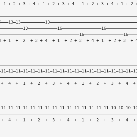
+ 1 + 2 + 3 + 4 + 1 + 2 + 3 + 4 + 1 + 2 + 3 + 4 + 1 + 2 
————————————————————————————————————————————————————————
5———13—13——————————13———————————————————————————————————
——————————13————————————16————————————————16————————————
—————————————————————————————————16————————————————16———
4 + 1  +  2  + 3 + 4  + 1  + 2 + 3  + 4 + 1  + 2 + 3  + 
————————————————————————————————————————————————————————
————————————————————————————————————————————————————————
—11—11—11—11—11—11—11—11—11—11—11—11—11—11—11—11—11—11—1
————————————————————————————————————————————————————————
 +  4  +  1  +  2  +  3  +  4  +  1  +  2  +  3  +  4  +
————————————————————————————————————————————————————————
————————————————————————————————————————————————————————
—11—11—11—11—11—11—11—11—11—11—11—11—11—11—11—10—10—10—1
————————————————————————————————————————————————————————
 +  4  +  1  +  2  +  3  +  4  +  1  +  2  +  3  +  4  +