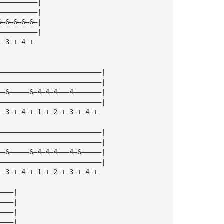
——————————|
——————————|
6—6—6—6—6—|
——————————|
+ 3 + 4 +
——————————————————————————|
——————————————————————————|
——6—————6—4—4—4———4———————|
——————————————————————————|
+ 3 + 4 + 1 + 2 + 3 + 4 +
——————————————————————————|
——————————————————————————|
——6—————6—4—4—4———4—6—————|
——————————————————————————|
+ 3 + 4 + 1 + 2 + 3 + 4 +
————|
————|
————|
————|