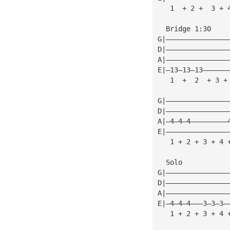
   1  + 2 +  3 + 
  Bridge 1:30
G|———————————————
D|———————————————
A|———————————————
E|—13—13—13——————
   1  +  2  + 3 +
G|———————————————
D|———————————————
A|—4—4—4—————————
E|———————————————
   1 + 2 + 3 + 4 
  Solo
G|———————————————
D|———————————————
A|———————————————
E|—4—4—4———3—3—3—
   1 + 2 + 3 + 4 