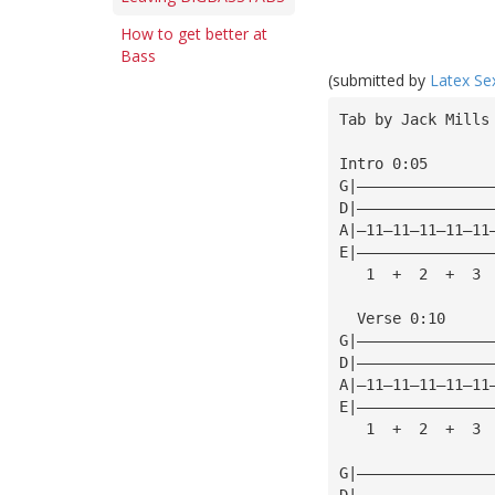
How to get better at
Bass
(submitted by
Latex Se
Tab by Jack Mills
Intro 0:05
G|———————————————
D|———————————————
A|—11—11—11—11—11
E|———————————————
   1  +  2  +  3 
  Verse 0:10
G|———————————————
D|———————————————
A|—11—11—11—11—11
E|———————————————
   1  +  2  +  3 
G|———————————————
D|———————————————