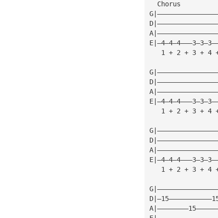
  Chorus
G|———————————————
D|———————————————
A|———————————————
E|—4—4—4———3—3—3—
   1 + 2 + 3 + 4 
G|———————————————
D|———————————————
A|———————————————
E|—4—4—4———3—3—3—
   1 + 2 + 3 + 4 
G|———————————————
D|———————————————
A|———————————————
E|—4—4—4———3—3—3—
   1 + 2 + 3 + 4 
G|———————————————
D|—15———————————1
A|————————15—————
E|———————————————