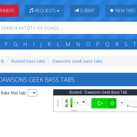
INNERS
REQUESTS
SUBMIT
NEW TABS
F
G
H
I
J
K
L
M
N
O
P
Q
R
S
T
: B
Busted bass tabs
Dawsons Geek bass tabs
DAWSONS GEEK BASS TABS
Busted - Dawsons Geek Bass Tab
Rate this tab: