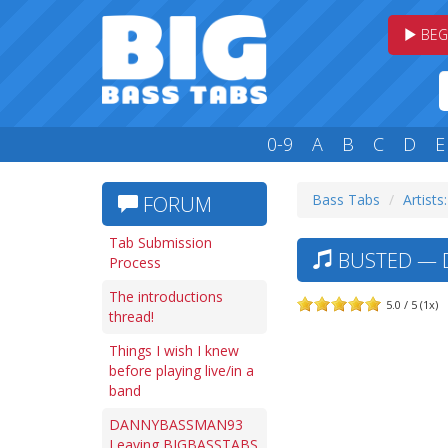
BEG
0-9
A
B
C
D
E
Bass Tabs
Artists
FORUM
Tab Submission
BUSTED — 
Process
The introductions
5.0 / 5 (1x)
thread!
Things I wish I knew
before playing live/in a
band
DANNYBASSMAN93
Leaving BIGBASSTABS