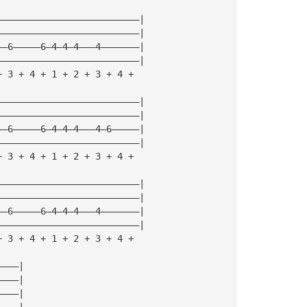
——————————————————————————|
——————————————————————————|
——6—————6—4—4—4———4———————|
——————————————————————————|
+ 3 + 4 + 1 + 2 + 3 + 4 +
——————————————————————————|
——————————————————————————|
——6—————6—4—4—4———4—6—————|
——————————————————————————|
+ 3 + 4 + 1 + 2 + 3 + 4 +
——————————————————————————|
——————————————————————————|
——6—————6—4—4—4———4———————|
——————————————————————————|
+ 3 + 4 + 1 + 2 + 3 + 4 +
————|
————|
————|
————|