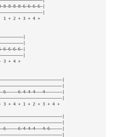
0—8—8—8—8—6—6—6—6—|
——————————————————|
  1 + 2 + 3 + 4 +
——————————|
——————————|
6—6—6—6—6—|
——————————|
+ 3 + 4 +
——————————————————————————|
——————————————————————————|
——6—————6—4—4—4———4———————|
——————————————————————————|
+ 3 + 4 + 1 + 2 + 3 + 4 +
——————————————————————————|
——————————————————————————|
——6—————6—4—4—4———4—6—————|
——————————————————————————|