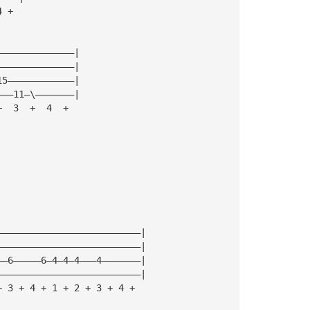
4 +
——————————————|
——————————————|
15————————————|
———11—\———————|
+  3  +  4  +
——————————————————————————|
——————————————————————————|
——6—————6—4—4—4———4———————|
——————————————————————————|
+ 3 + 4 + 1 + 2 + 3 + 4 +