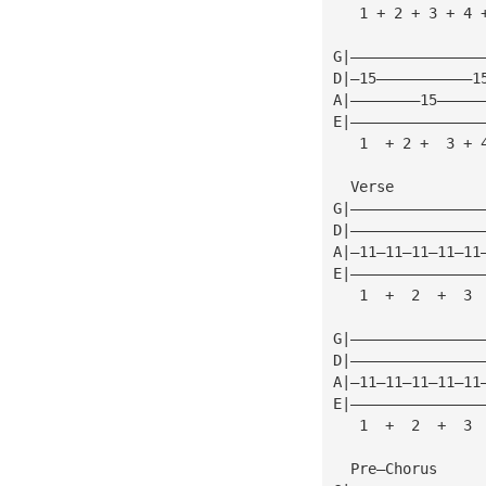
   1 + 2 + 3 + 4 
G|———————————————
D|—15———————————1
A|————————15—————
E|———————————————
   1  + 2 +  3 + 
  Verse
G|———————————————
D|———————————————
A|—11—11—11—11—11
E|———————————————
   1  +  2  +  3 
G|———————————————
D|———————————————
A|—11—11—11—11—11
E|———————————————
   1  +  2  +  3 
  Pre—Chorus