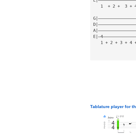
   1  + 2 +  3 + 
G|———————————————
D|———————————————
A|———————————————
E|—4—————————————
   1 + 2 + 3 + 4 
Tablature player for t