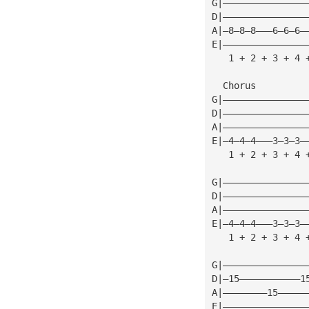
G|———————————————
D|———————————————
A|—8—8—8———6—6—6—
E|———————————————
   1 + 2 + 3 + 4 
  Chorus
G|———————————————
D|———————————————
A|———————————————
E|—4—4—4———3—3—3—
   1 + 2 + 3 + 4 
G|———————————————
D|———————————————
A|———————————————
E|—4—4—4———3—3—3—
   1 + 2 + 3 + 4 
G|———————————————
D|—15———————————1
A|————————15—————
E|———————————————