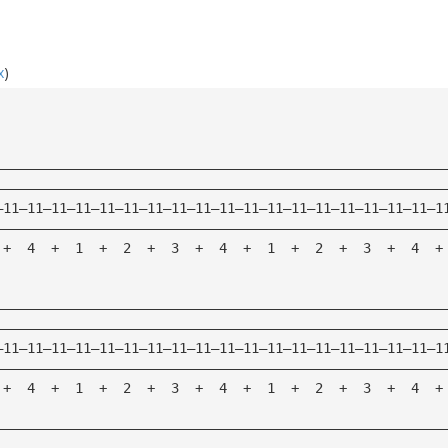
x
)
————————————————————————————————————————————————————————
————————————————————————————————————————————————————————
—11—11—11—11—11—11—11—11—11—11—11—11—11—11—11—11—11—11—1
————————————————————————————————————————————————————————
 +  4  +  1  +  2  +  3  +  4  +  1  +  2  +  3  +  4  +
————————————————————————————————————————————————————————
————————————————————————————————————————————————————————
—11—11—11—11—11—11—11—11—11—11—11—11—11—11—11—11—11—11—1
————————————————————————————————————————————————————————
 +  4  +  1  +  2  +  3  +  4  +  1  +  2  +  3  +  4  +
————————————————————————————————————————————————————————
————————————————————————————————————————————————————————