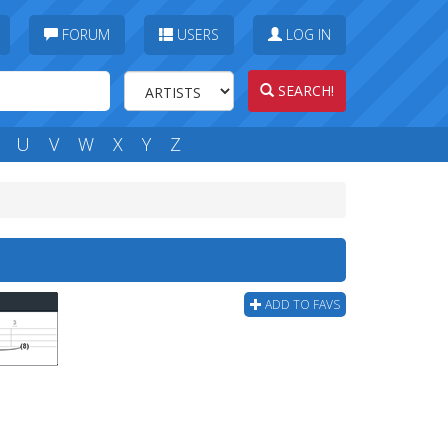
FORUM
USERS
LOG IN
SEARCH!
U
V
W
X
Y
Z
ADD TO FAVS