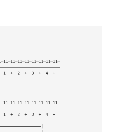
——————————————————————————|
——————————————————————————|
1—11—11—11—11—11—11—11—11—|
——————————————————————————|
  1  +  2  +  3  +  4  +
——————————————————————————|
——————————————————————————|
1—11—11—11—11—11—11—11—11—|
——————————————————————————|
  1  +  2  +  3  +  4  +
——————————————————|
——————————————————|