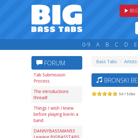
BEG
0-9
A
B
C
D
E
Bass Tabs
Artists
FORUM
Tab Submission
BRONSKI BE
Process
The introductions
5.0 / 5 (6x)
thread!
Things I wish I knew
before playing live/in a
band
DANNYBASSMAN93
Leaving BIGBASSTABS