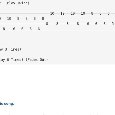
t: (Play Twice)
—————————————————————————10———10———10———10———8———8———8——
0———10———8———8———8———8——————————————————————————————————
———————————————————————8————8————8————8————6———6———6———5
——8————6———6———6———6————————————————————————————————————
ay 3 Times)
lay 6 Times) (Fades Out)
his song: