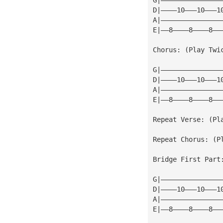
D|————10———10———1
A|———————————————
E|——8————8————8——
Chorus: (Play Twi
G|———————————————
D|————10———10———1
A|———————————————
E|——8————8————8——
Repeat Verse: (Pl
Repeat Chorus: (P
Bridge First Part
G|———————————————
D|————10———10———1
A|———————————————
E|——8————8————8——