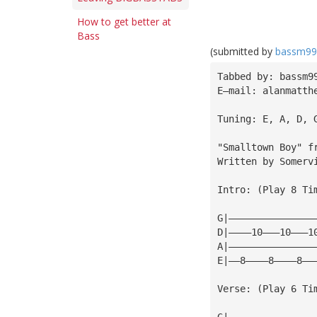
How to get better at
Bass
(submitted by
bassm99
Tabbed by: bassm9
E—mail: 
alanmatth
Tuning: E, A, D, 
"Smalltown Boy" f
Written by Somerv
Intro: (Play 8 Ti
G|———————————————
D|————10———10———1
A|———————————————
E|——8————8————8——
Verse: (Play 6 Ti
G|———————————————