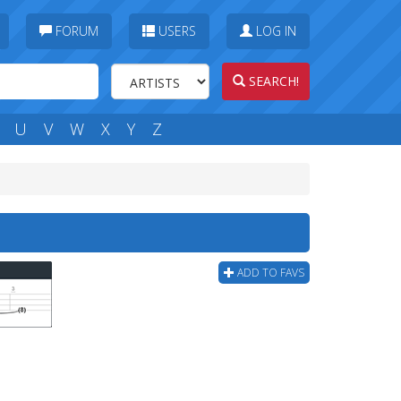
FORUM
USERS
LOG IN
SEARCH!
U
V
W
X
Y
Z
ADD TO FAVS