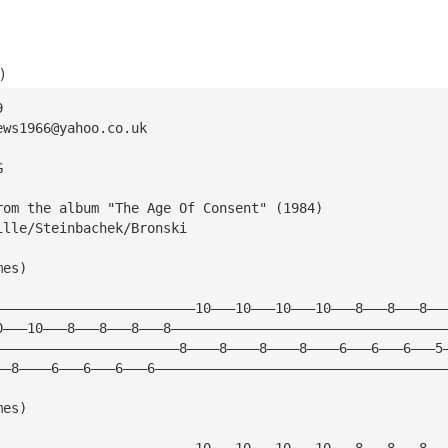
)
9
ews1966@yahoo.co.uk
G
rom the album "The Age Of Consent" (1984)
ille/Steinbachek/Bronski
mes)
—————————————————————————10———10———10———10———8———8———8——
0———10———8———8———8———8——————————————————————————————————
———————————————————————8————8————8————8————6———6———6———5
——8————6———6———6———6————————————————————————————————————
mes) 
—————————————————————————10———10———10———10———8———8———8——