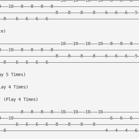
0———10———8———8———8———8——————————————————————————————————
———————————————————————8————8————8————8————6———6———6———5
——8————6———6———6———6————————————————————————————————————
ce) 
—————————————————————————10———10———10———10———8———8———8——
0———10———8———8———8———8——————————————————————————————————
———————————————————————8————8————8————8————6———6———6———5
——8————6———6———6———6————————————————————————————————————
ay 5 Times)
lay 4 Times)
: (Play 4 Times)
—————————8———8———8———8———10———10———10———10——————————————
0———10———————————————————————————————————————6———6———6——
———————6———6———6———6———8————8————8————8—————————————————
——8————————————————————————————————————————4———4———4———6