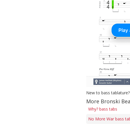
New to bass tablature?
More Bronski Bea
Why? bass tabs
No More War bass ta