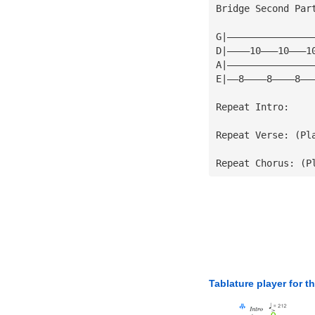
Bridge Second Par
G|———————————————
D|————10———10———1
A|———————————————
E|——8————8————8——
Repeat Intro:
Repeat Verse: (Pl
Repeat Chorus: (P
Tablature player for t