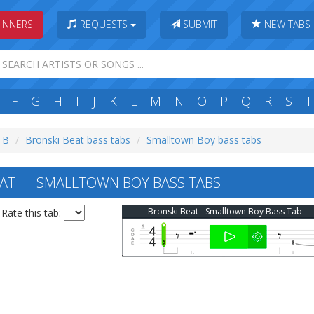
INNERS
REQUESTS
SUBMIT
NEW TABS
F
G
H
I
J
K
L
M
N
O
P
Q
R
S
T
: B
Bronski Beat bass tabs
Smalltown Boy bass tabs
AT — SMALLTOWN BOY BASS TABS
Bronski Beat - Smalltown Boy Bass Tab
Rate this tab: