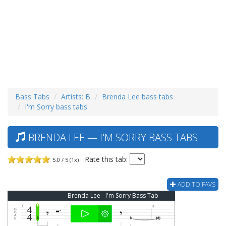
Bass Tabs
Artists: B
Brenda Lee bass tabs
I'm Sorry bass tabs
BRENDA LEE — I'M SORRY BASS TABS
Rate this tab:
5.0 / 5 (1x)
ADD TO FAVS
Brenda Lee - I'm Sorry Bass Tab