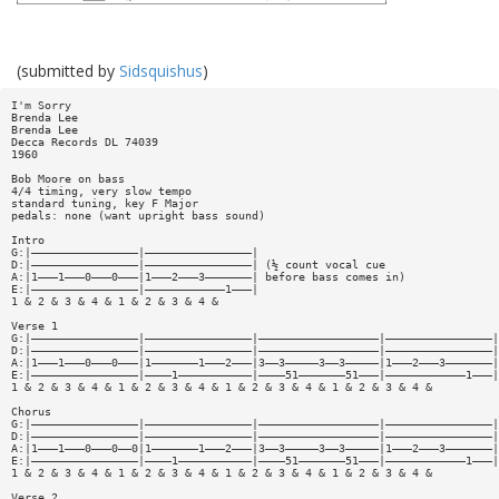
(submitted by
Sidsquishus
)
I'm Sorry
Brenda Lee
Brenda Lee
Decca Records DL 74039
1960
Bob Moore on bass
4/4 timing, very slow tempo
standard tuning, key F Major
pedals: none (want upright bass sound)
Intro
G:|————————————————|————————————————|
D:|————————————————|————————————————| (½ count vocal cue
A:|1———1———0———0———|1———2———3———————| before bass comes in)
E:|————————————————|————————————1———|
1 & 2 & 3 & 4 & 1 & 2 & 3 & 4 &
Verse 1
G:|————————————————|————————————————|——————————————————|————————————————|
D:|————————————————|————————————————|——————————————————|————————————————|
A:|1———1———0———0———|1———————1———2———|3——3—————3——3—————|1———2———3———————|
E:|————————————————|————1———————————|————51———————51———|————————————1———|
1 & 2 & 3 & 4 & 1 & 2 & 3 & 4 & 1 & 2 & 3 & 4 & 1 & 2 & 3 & 4 &
Chorus
G:|————————————————|————————————————|——————————————————|————————————————|
D:|————————————————|————————————————|——————————————————|————————————————|
A:|1———1———0———0——0|1———————1———2———|3——3—————3——3—————|1———2———3———————|
E:|————————————————|————1———————————|————51———————51———|————————————1———|
1 & 2 & 3 & 4 & 1 & 2 & 3 & 4 & 1 & 2 & 3 & 4 & 1 & 2 & 3 & 4 &
Verse 2