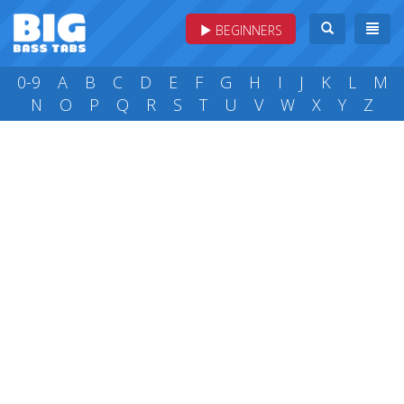
BEGINNERS
0-9
A
B
C
D
E
F
G
H
I
J
K
L
M
N
O
P
Q
R
S
T
U
V
W
X
Y
Z