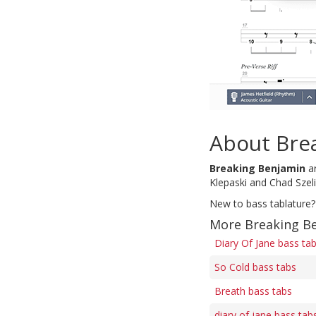
About Bre
Breaking Benjamin
ar
Klepaski and Chad Szeli
New to bass tablature?
More Breaking Be
Diary Of Jane bass ta
So Cold bass tabs
Breath bass tabs
diary of jane bass tab