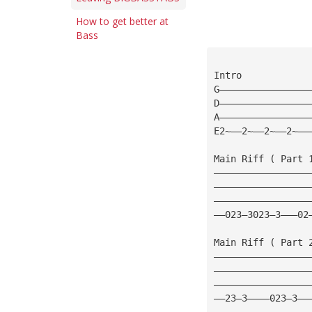
How to get better at
Bass
Intro
G————————————————
D————————————————
A————————————————
E2~——2~——2~——2~——
Main Riff ( Part 
—————————————————
—————————————————
—————————————————
——023—3023—3———02
Main Riff ( Part 
—————————————————
—————————————————
—————————————————
——23—3————023—3——