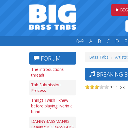
BEG
0-9
A
B
C
D
E
Bass Tabs
Artists
FORUM
The introductions
BREAKING B
thread!
Tab Submission
3.0 / 5 (2x)
Process
Things I wish I knew
before playing live/in a
band
DANNYBASSMAN93
Leaving BIGBASSTABS