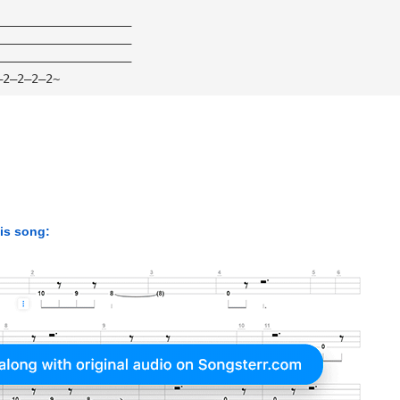
———————————————————
———————————————————
———————————————————
—2—2—2—2~
his song: