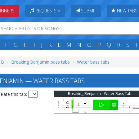
INNERS
REQUESTS
SUBMIT
NEW TABS
F
G
H
I
J
K
L
M
N
O
P
Q
R
S
T
: B
Breaking Benjamin bass tabs
Water bass tabs
ENJAMIN — WATER BASS TABS
Breaking Benjamin - Water Bass Tab
Rate this tab: