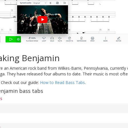
aking Benjamin
e an American rock band from Wilkes-Barre, Pennsylvania, currently 
ga. They have released four albums to date. Their music is most often
 Check out our guide:
How to Read Bass Tabs
.
njamin bass tabs
bs
s