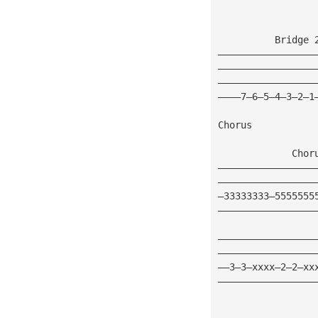
          Bridge 
—————————————————
—————————————————
—————————————————
————7—6—5—4—3—2—1
Chorus
             Chor
—————————————————
—————————————————
—33333333—5555555
—————————————————
—————————————————
—————————————————
——3—3—xxxx—2—2—xx
—————————————————