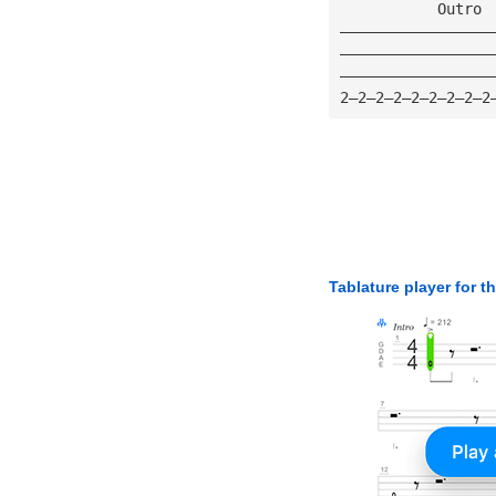
           Outro
—————————————————
—————————————————
—————————————————
2—2—2—2—2—2—2—2—2
Tablature player for t