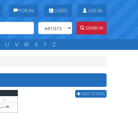
FORUM
USERS
LOG IN
SEARCH!
U
V
W
X
Y
Z
ADD TO FAVS