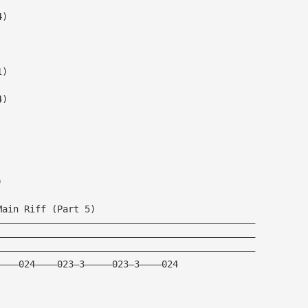
4)
1)
4)
)
Main Riff (Part 5)
———————————————————————————————————————————————
———————————————————————————————————————————————
———————————————————————————————————————————————
————024————023—3—————023—3————024