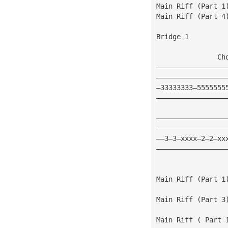
Main Riff (Part 1
Main Riff (Part 4
Bridge 1
               Ch
—————————————————
—————————————————
—33333333—5555555
—————————————————
—————————————————
—————————————————
——3—3—xxxx—2—2—xx
—————————————————
Main Riff (Part 1
Main Riff (Part 3
Main Riff ( Part 