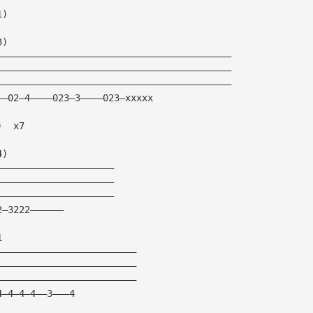
1)
3)
——————————————————————————————————————————
——————————————————————————————————————————
——————————————————————————————————————————
——02—4————023—3————023—xxxxx
)  x7
4)
—————————————————————
—————————————————————
—————————————————————
2—3222——————
1
—————————————————————————
—————————————————————————
—————————————————————————
4—4—4—4——3———4