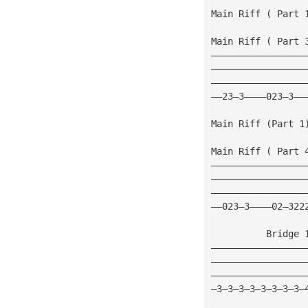
Main Riff ( Part 
Main Riff ( Part 
—————————————————
—————————————————
—————————————————
——23—3————023—3——
Main Riff (Part 1
Main Riff ( Part 
—————————————————
—————————————————
—————————————————
——023—3————02—322
          Bridge 
—————————————————
—————————————————
—————————————————
—3—3—3—3—3—3—3—3—