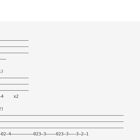
————————————
————————————
————————————
———
1)
————————————
————————————
————————————
—4    x2
2)
——————————————————————————————————————————————————
——————————————————————————————————————————————————
——————————————————————————————————————————————————
—02—4—————————023—3————023—3———3—2—1