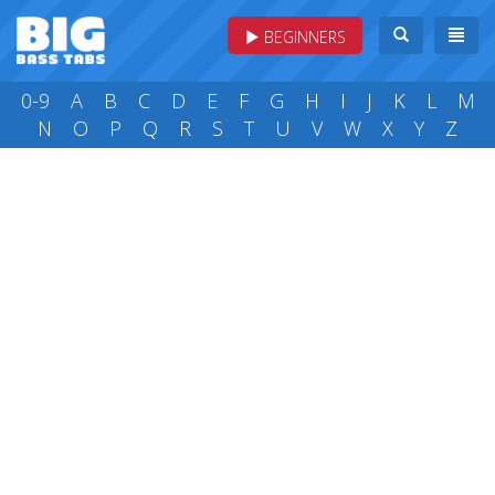
BEGINNERS
0-9
A
B
C
D
E
F
G
H
I
J
K
L
M
N
O
P
Q
R
S
T
U
V
W
X
Y
Z