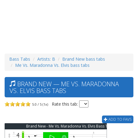
Bass Tabs
Artists: B
Brand New bass tabs
Me Vs. Maradonna Vs. Elvis bass tabs
BRAND NEW — ME VS. MARADONNA
VS. ELVIS BASS TABS
Rate this tab:
5.0 / 5 (1x)
ADD TO FAVS
Brand New - Me Vs. Maradonna Vs. Elvis Bass Tab