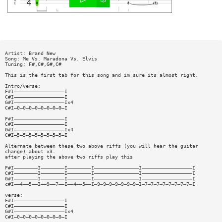
Artist: Brand New
Song: Me Vs. Maradona Vs. Elvis
Tuning: F#,C#,G#,C#
This is the first tab for this song and im sure its almost right.
Intro/verse:
F#I—————————————————I
C#I—————————————————I
G#I—————————————————Ix4
C#I—0—0—0—0—0—0—0—0—I
F#I—————————————————I
C#I—————————————————I
G#I—————————————————Ix4
C#I—5—5—5—5—5—5—5—5—I
Alternate between these two above riffs (you will hear the guitar
change) about x3.
after playing the above two riffs play this
F#I————————I————————I————————I———————————————I—————————————————I
C#I————————I————————I————————I———————————————I—————————————————I
G#I————————I————————I————————I———————————————I—————————————————I
c#I——4——5——I——9——7——I——4——5——I—9—9—9—9—9—9—9—I—7—7—7—7—7—7—7—7—I
verse:
F#I—————————————————I
C#I—————————————————I
G#I—————————————————Ix4
C#I—0—0—0—0—0—0—0—0—I