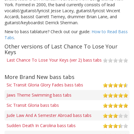
York. Formed in 2000, the band currently consists of lead
vocalist/guitarist/lyricist Jesse Lacey, guitarist/lyricist Vincent
Accardi, bassist Garrett Tierney, drummer Brian Lane, and
guitarist/keyboardist Derrick Sherman.
New to bass tablature? Check out our guide:
How to Read Bass
Tabs
.
Other versions of Last Chance To Lose Your
Keys
Last Chance To Lose Your Keys (ver 2) bass tabs
More Brand New bass tabs
Sic Transit Gloria Glory Fades bass tabs
Jaws Theme Swimming bass tabs
Sic Transit Gloria bass tabs
Jude Law And A Semester Abroad bass tabs
Sudden Death In Carolina bass tabs