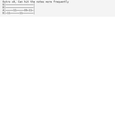
Outro x8, Can hit the notes more frequently
G|——————————————————|
D|——————————————————|
A|—————11—————33—11—|
D|—11——————11———————|