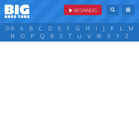
BEGINNERS
0-9
A
B
C
D
E
F
G
H
I
J
K
L
M
N
O
P
Q
R
S
T
U
V
W
X
Y
Z