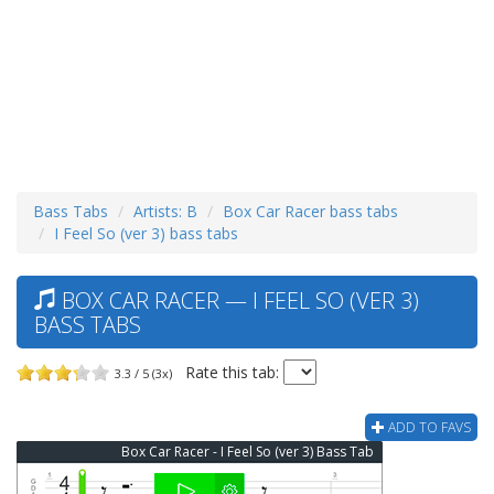
Bass Tabs
Artists: B
Box Car Racer bass tabs
I Feel So (ver 3) bass tabs
BOX CAR RACER — I FEEL SO (VER 3)
BASS TABS
Rate this tab:
3.3 / 5 (3x)
ADD TO FAVS
Box Car Racer - I Feel So (ver 3) Bass Tab