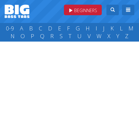
BEGINNERS
0-9
A
B
C
D
E
F
G
H
I
J
K
L
M
N
O
P
Q
R
S
T
U
V
W
X
Y
Z