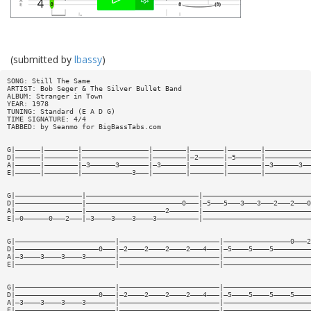
(submitted by
lbassy
)
SONG: Still The Same
ARTIST: Bob Seger & The Silver Bullet Band
ALBUM: Stranger in Town
YEAR: 1978
TUNING: Standard (E A D G)
TIME SIGNATURE: 4/4
TABBED: by Seanmo for BigBassTabs.com
G|——————|————————|————————————————|————————|————————|————————|———————————
D|——————|————————|————————————————|————————|—2——————|—5——————|———————————
A|——————|————————|—3——————3———————|—3——————|————————|————————|—3——————3——
E|——————|————————|————————————3———|————————|————————|————————|———————————
G|————————————————|———————————————————————————|——————————————————————————
D|————————————————|———————————————————————0———|—5———5———3———3———2———2———0
A|————————————————|———————————————————2———————|——————————————————————————
E|—0——————0———2———|—3————3————3————3——————————|——————————————————————————
G|————————————————————————|————————————————————————|————————————————0———2
D|————————————————————0———|—2————2————2————2———4———|—5————5————5—————————
A|—3————3————3————3———————|————————————————————————|—————————————————————
E|————————————————————————|————————————————————————|—————————————————————
G|————————————————————————|————————————————————————|—————————————————————
D|————————————————————0———|—2————2————2————2———4———|—5————5————5————5————
A|—3————3————3————3———————|————————————————————————|—————————————————————
E|————————————————————————|————————————————————————|—————————————————————