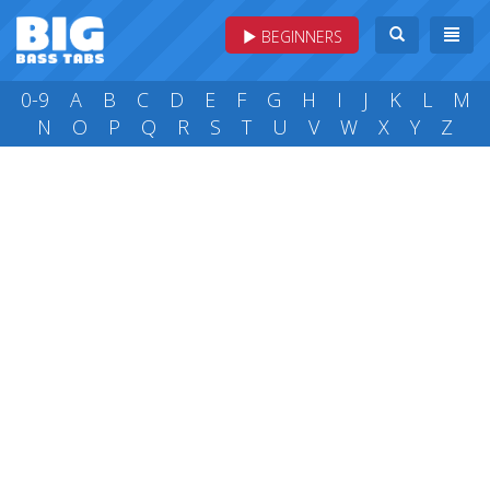
BEGINNERS
0-9
A
B
C
D
E
F
G
H
I
J
K
L
M
N
O
P
Q
R
S
T
U
V
W
X
Y
Z