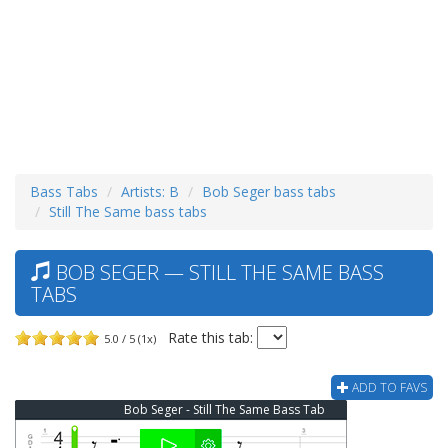
Bass Tabs
Artists: B
Bob Seger bass tabs
Still The Same bass tabs
BOB SEGER — STILL THE SAME BASS
TABS
Rate this tab:
5.0 / 5 (1x)
ADD TO FAVS
Bob Seger - Still The Same Bass Tab