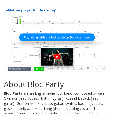
Tablature player for this song:
About Bloc Party
Bloc Party
are an English indie rock band, composed of Kele
Okereke (lead vocals, rhythm guitar), Russell Lissack (lead
guitar), Gordon Moakes (bass guitar, synths, backing vocals,
glockenspiel), and Matt Tong (drums, backing vocals). Their
brand of music is said to have been drawn from such bands as