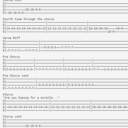
Chorus cont
G|———————————————————————————————————————————————————————————————————————
D|———————————————————————————————————————————————————————————————————————
A|———————————10—10—9—9———————————————————————————————————————————————————
E|—10—10—9—9—————————————————————————————————————————————————————————————
Fourth time through the chorus
G|———————————————————————|———————————————————————|———————————————————————
D|———————————————————————|———————————————————————|———————————————————————
A|14—14—14—14—14—14—14—14|12—12—12—12—12—12—12—12|10—10—10—10—————10—9———
E|———————————————————————|———————————————————————|———————————10—9————————
Verse Riff
G|———————————————————|———————————————————————————————————————————————————
D|———————————————————|———————————————————————————————————————————————————
A|———————————————————|——5—5—5—5———7—7—7—7————————————————————————————————
E|—7—7—7—7———7—7—7—7—|———————————————————————————————————————————————————
Pre Chorus
G|————————————————|————————————————|————————————————|————————————————————
D|————————————————|————————————————|————————————————|————————————————————
A|————————————————|————————————————|————————————————|————————————————————
E|2—2—2—2—2—2—2—2—|7—7—7—7—7—7—7—7—|2—2—2—2—2—2—2—2—|7—7———2—2—2—2—2—2—2—
Pre Chorus cont
G|—————————————————|—————————————————|———————————————————————————————————
D|—————————————————|—————————————————|———————————————————————————————————
A|—————————————————|—5—5—5—5—5—5—5—5—|5—5—5—5—5—5—5—5————————————————————
E|—7—7—7—7—7—7—7—7—|—————————————————|———————————————————————————————————
Chorus
"Are you hoping for a miracle..."
G|—————————————————————————|———————————————————————|—————————————————————
D|—————————————————————————|———————————————————————|—————————————————————
A|—14—14—14—14—14—14—14—14—|12—12—12—12—12—12—12—12|10—10—10—10—10—10—10—
E|—————————————————————————|———————————————————————|—————————————————————
Chorus cont
G|———————————————————————————————————————————————————————————————————————
D|———————————————————————————————————————————————————————————————————————
A|———————————10—10—9—9———————————————————————————————————————————————————