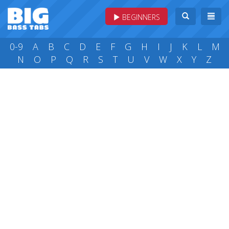
BEGINNERS
0-9
A
B
C
D
E
F
G
H
I
J
K
L
M
N
O
P
Q
R
S
T
U
V
W
X
Y
Z