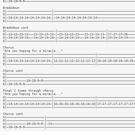
E|—10—10—9—9—————————————————————————————————————————————————————————————
Breakdown
G|—————————————————————————|—————————————————————————————————————————————
D|—————————————————————————|—————————————————————————————————————————————
A|—14—14—14—14—14—14—14—14—|—14—14—14—14—14—14—14—14—————————————————————
E|—————————————————————————|—————————————————————————————————————————————
Breakdown cont
G|———————————————————————————|———————————————————————————|———————————————
D|—12—12—12—12———12—12—12—12—|—12—12—12—12———12—12—12—11—|17—17—17—16————
A|—14—14—14—14———14—14—14—14—|—14—14—14—14———14—14—14—14—|14—14—14—14————
E|———————————————————————————|———————————————————————————|———————————————
Chorus
"Are you hoping for a miracle..."
G|—————————————————————————|———————————————————————|—————————————————————
D|—————————————————————————|———————————————————————|—————————————————————
A|—14—14—14—14—14—14—14—14—|12—12—12—12—12—12—12—12|10—10—10—10—10—10—10—
E|—————————————————————————|———————————————————————|—————————————————————
Chorus cont
G|———————————————————————————————————————————————————————————————————————
D|———————————————————————————————————————————————————————————————————————
A|———————————10—10—9—9———————————————————————————————————————————————————
E|—10—10—9—9—————————————————————————————————————————————————————————————
Final 2 times through chorus
"Are you hoping for a miracle..."
G|—————————————————————————|———————————————————————|—————————————————————
D|—————————————————————————|———————————————————————|—————————————————————
A|—14—14—14—14—14—14—14—14—|16—16—16—16—16—16—16—16|17—17—17—17—17—17—17—
E|—————————————————————————|———————————————————————|—————————————————————
Chorus cont
G|—————————————————————|—————————————————————————————————————————————————
D|—————————————————————|—————————————————————————————————————————————————
A|———————————10—10—9—9—|—14——————————————————————————————————————————————
E|—10—10—9—9———————————|—————————————————————————————————————————————————