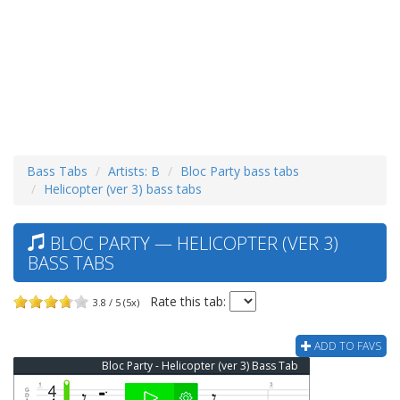
Bass Tabs
Artists: B
Bloc Party bass tabs
Helicopter (ver 3) bass tabs
BLOC PARTY — HELICOPTER (VER 3)
BASS TABS
Rate this tab:
3.8 / 5 (5x)
ADD TO FAVS
Bloc Party - Helicopter (ver 3) Bass Tab