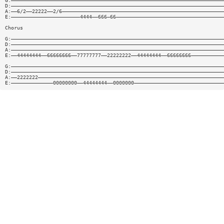
G:———————————————————————————————————————————————————————————————————————
D:———————————————————————————————————————————————————————————————————————
A:——6/2——22222——2/6——————————————————————————————————————————————————————
E:———————————————————————4444——666—66————————————————————————————————————
Chorus
G:———————————————————————————————————————————————————————————————————————
D:———————————————————————————————————————————————————————————————————————
A:———————————————————————————————————————————————————————————————————————
E:——44444444——66666666——77777777——22222222——44444444——66666666———————————
G:———————————————————————————————————————————————————————————————————————
D:———————————————————————————————————————————————————————————————————————
A:——2222222——————————————————————————————————————————————————————————————
E:——————————————00000000——44444444——0000000——————————————————————————————