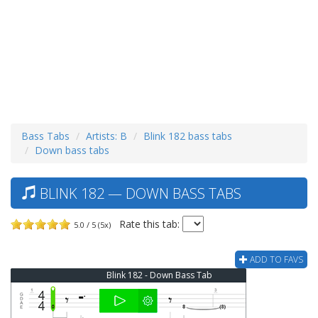
Bass Tabs
Artists: B
Blink 182 bass tabs
Down bass tabs
BLINK 182 — DOWN BASS TABS
Rate this tab:
5.0 / 5 (5x)
ADD TO FAVS
Blink 182 - Down Bass Tab