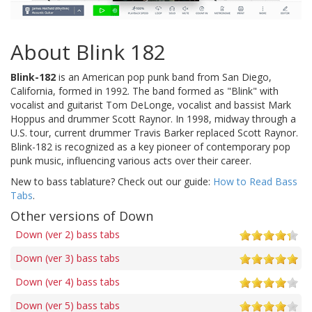
About Blink 182
Blink-182
is an American pop punk band from San Diego,
California, formed in 1992. The band formed as "Blink" with
vocalist and guitarist Tom DeLonge, vocalist and bassist Mark
Hoppus and drummer Scott Raynor. In 1998, midway through a
U.S. tour, current drummer Travis Barker replaced Scott Raynor.
Blink-182 is recognized as a key pioneer of contemporary pop
punk music, influencing various acts over their career.
New to bass tablature? Check out our guide:
How to Read Bass
Tabs
.
Other versions of Down
Down (ver 2) bass tabs
Down (ver 3) bass tabs
Down (ver 4) bass tabs
Down (ver 5) bass tabs