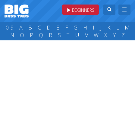
BEGINNERS
0-9
A
B
C
D
E
F
G
H
I
J
K
L
M
N
O
P
Q
R
S
T
U
V
W
X
Y
Z