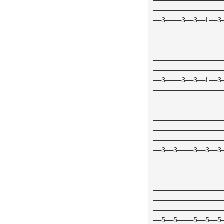
—————————————————
——3————3——3——L——3
—————————————————
—————————————————
——3————3——3——L——3
—————————————————
—————————————————
—————————————————
—————————————————
——3——3————3——3——3
—————————————————
—————————————————
—————————————————
——5——5————5——5——5