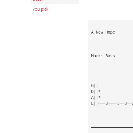
You pick
A New Hope       
                 
Mark: Bass
G||——————————————
D||*—————————————
A||*—————————————
E||———3————3——3——
—————————————————
—————————————————