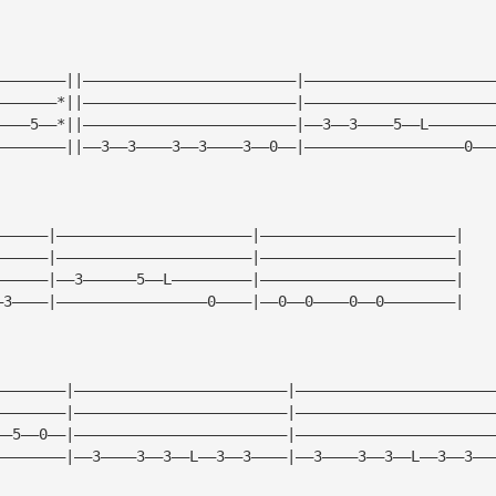
————————||————————————————————————|—————————————————————
———————*||————————————————————————|—————————————————————
————5——*||————————————————————————|——3——3————5——L———————
————————||——3——3————3——3————3——0——|——————————————————0——
——————|——————————————————————|——————————————————————|
——————|——————————————————————|——————————————————————|
——————|——3——————5——L—————————|——————————————————————|
—3————|—————————————————0————|——0——0————0——0————————|
————————|————————————————————————|——————————————————————
————————|————————————————————————|——————————————————————
——5——0——|————————————————————————|——————————————————————
————————|——3————3——3——L——3——3————|——3————3——3——L——3——3——