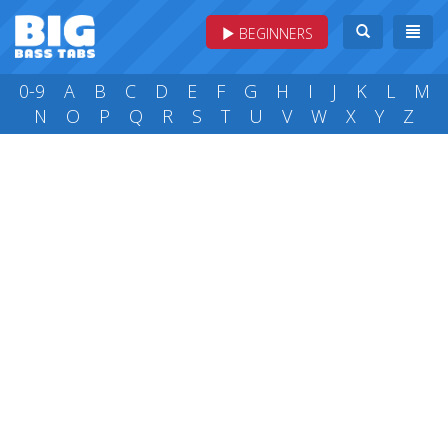
BEGINNERS
0-9
A
B
C
D
E
F
G
H
I
J
K
L
M
N
O
P
Q
R
S
T
U
V
W
X
Y
Z