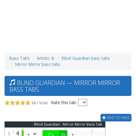
Bass Tabs
Artists: B
Blind Guardian bass tabs
Mirror Mirror bass tabs
BLIND GUARDIAN — MIRROR MIRROR
BASS TABS
Rate this tab:
5.0 / 5 (1x)
ADD TO FAVS
Blind Guardian - Mirror Mirror Bass Tab