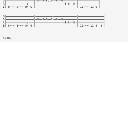
D|————————————————|—8——8—8\10——6——6————————|————————————|
A|————————————s———|—————————————————6—8——8—|————————————|
E|—8~~~—8~~~—8\—6—|————————————————————————|—11~~~—11—9—|
G|————————————————|——————————s—————————————|———————————————|
D|————————————————|—8——8—8——8\—6——6————————|———————————————|
A|————————————s———|—————————————————6—8——8—|———————————————|
E|—8~~~—8~~~—8\—6—|————————————————————————|—11~~~—11—9——9—|
ENJOY...........