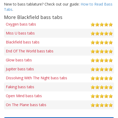
New to bass tablature? Check out our guide:
How to Read Bass
Tabs
.
More Blackfield bass tabs
Oxygen bass tabs
Miss U bass tabs
Blackfield bass tabs
End Of The World bass tabs
Glow bass tabs
Jupiter bass tabs
Dissolving With The Night bass tabs
Faking bass tabs
Open Mind bass tabs
On The Plane bass tabs