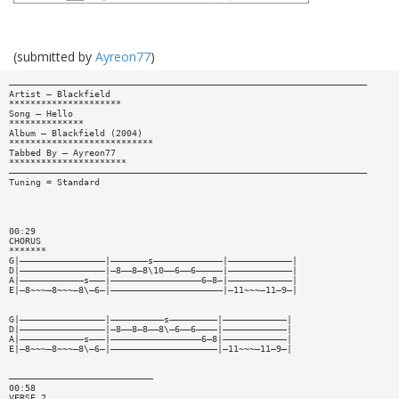
(submitted by
Ayreon77
)
———————————————————————————————————————————————————————————————————
Artist — Blackfield
*********************
Song — Hello
**************
Album — Blackfield (2004)
***************************
Tabbed By — Ayreon77
**********************
———————————————————————————————————————————————————————————————————
Tuning = Standard
00:29
CHORUS
*******
G|————————————————|———————s—————————————|————————————|
D|————————————————|—8——8—8\10——6——6—————|————————————|
A|————————————s———|—————————————————6—8—|————————————|
E|—8~~~—8~~~—8\—6—|—————————————————————|—11~~~—11—9—|
G|————————————————|——————————s—————————|————————————|
D|————————————————|—8——8—8——8\—6——6————|————————————|
A|————————————s———|—————————————————6—8|————————————|
E|—8~~~—8~~~—8\—6—|————————————————————|—11~~~—11—9—|
———————————————————————————
00:58
VERSE 2