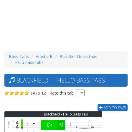
Bass Tabs
Artists: B
Blackfield bass tabs
Hello bass tabs
BLACKFIELD — HELLO BASS TABS
Rate this tab:
5.0 / 5 (1x)
ADD TO FAVS
Blackfield - Hello Bass Tab