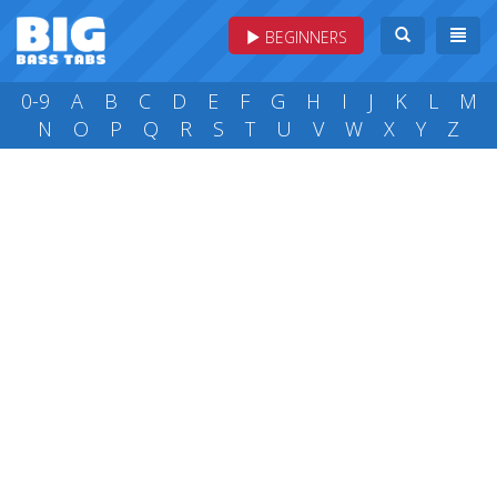
BEGINNERS
0-9
A
B
C
D
E
F
G
H
I
J
K
L
M
N
O
P
Q
R
S
T
U
V
W
X
Y
Z