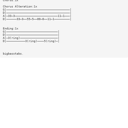
Chorus:1x
Chorus Alteration:1x
G|—————————————————————————————————————|
D|—————————————————————————————————————|
A|—33—3—————————————————————————11—1———|
D|——————33—3——55—5——00—0——11—1—————————|
Ending:1x
G|——————————————————————————————|
D|——————————————————————————————|
A|—3(ring)——————————————————————|
D|———————————3(ring)————5(ring)—|
bigbasstabs.