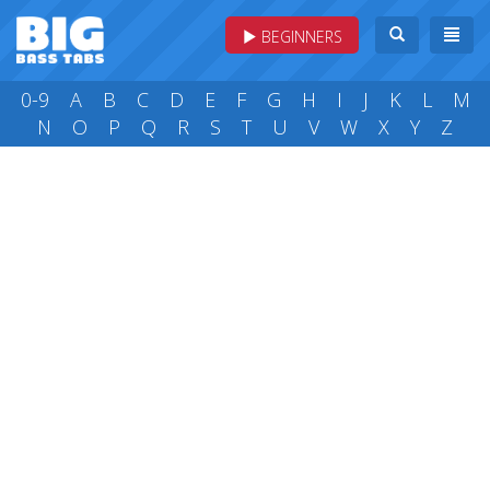
BEGINNERS
0-9
A
B
C
D
E
F
G
H
I
J
K
L
M
N
O
P
Q
R
S
T
U
V
W
X
Y
Z