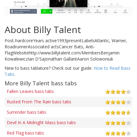
About Billy Talent
Post-hardcoreYears active1993presentLabelsAtlantic, Warner,
RoadrunnerAssociated actsCancer Bats, Anti-
FlagWebsitehttp://www.billytalent.com/MembersBenjamin
KowalewiczIan D'SaJonathan GallantAaron Solowoniuk
New to bass tablature? Check out our guide:
How to Read Bass
Tabs
.
More Billy Talent bass tabs
Fallen Leaves bass tabs
Rusted From The Rain bass tabs
Surrender bass tabs
Devil In A Midnight Mass bass tabs
Red Flag bass tabs