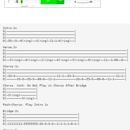
Intro:2x
G|———————————————————————————————————————|
D|———————————————————————————————————————|
A|———————————————————————————————————————|
D|—55——5——0(ring)——3(ring)—11—1—0(ring)——|
Verse:2x
G|—————————————————————————————————————————————————————————————————————|
D|—————————————————————————————————————————————————————————————————————|
A|—————————————————————————————————————————————————————————————————————|
D|——5(ring)——0(ring)——1(ring)——0(ring)——5(ring)——0(ring)——11——1—00——0——|
Chorus:1x
G|————————————————————————————————————————————————————————————————————|
D|————————————————————————————————————————————————————————————————————|
A|—33—3————————————————————————11—1——33—3————————————————————————11—1—|
D|——————33—3——55—5——00—0——11—1————————————33—3——55—5——00—0——11—1——————|
Chorus. Cont: Do Not Play in Chorus After Bridge
G|—————————————————|
D|—————————————————|
A|—3(ring)—————————|
D|—————————3(ring)—|
Post—Chorus: Play Intro 1x
Bridge:2x
G|—————————————————————————————————————————|
D|—————————————————————————————————————————|
A|—————————————————————————————————————————|
D|—11111111—55555555—33—3—3—3——1—1—1—1—0—1—|