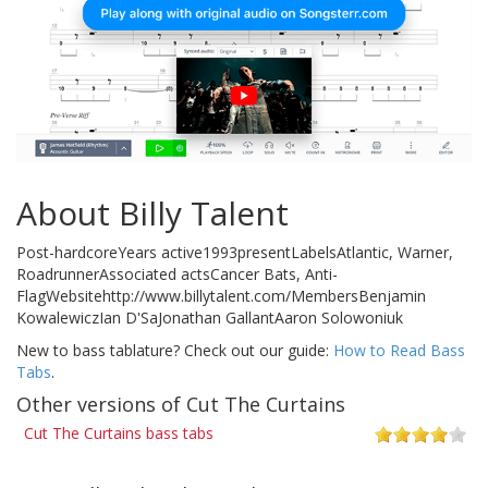
About Billy Talent
Post-hardcoreYears active1993presentLabelsAtlantic, Warner,
RoadrunnerAssociated actsCancer Bats, Anti-
FlagWebsitehttp://www.billytalent.com/MembersBenjamin
KowalewiczIan D'SaJonathan GallantAaron Solowoniuk
New to bass tablature? Check out our guide:
How to Read Bass
Tabs
.
Other versions of Cut The Curtains
Cut The Curtains bass tabs