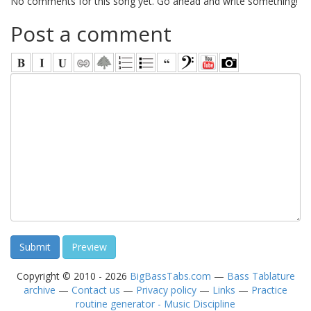
No comments for this song yet. Go ahead and write something!
Post a comment
Copyright © 2010 - 2026
BigBassTabs.com
—
Bass Tablature
archive
—
Contact us
—
Privacy policy
—
Links
—
Practice
routine generator - Music Discipline