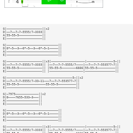
G|————————————————————||x2
D|——7——7—7—5555/7—3333||
A|55—55—5—————————————||
E|————————————————————||
G|—————————————————————————————||
D|0*—5——3——0*—5——3——0*—5—1—————||
A|—————————————————————————————||
E|—————————————————————————————||
G|————————————————————||x3|———————————————————|———————————————5—||
D|——7——7—7—5555/7—3333|| |——7——7—7—5555/7————|——7——7—7—553577—7||
A|55—55—5—————————————|| |55—55—5————————6666|55—55—5——————————||
E|————————————————————|| |———————————————————|—————————————————||
G|—————————————————————————————————————5—||x2
D|——7——7—7—5555/7—33—11———7——7—7—553577—7||
A|55—55—5———————————————55—55—5——————————||
E|———————————————————————————————————————||
G|—7975—————————————||x2
D|0————7655—533—3———||
A|——————————————————||
E|——————————————————||
G|—————————————————————————————||
D|0*—5——3——0*—5——3——0*—5—1—————||
A|—————————————————————————————||
E|—————————————————————————————||
G|————————————————————||x3|———————————————————|———————————————5—||
D|——7——7—7—5555/7—3333|| |——7——7—7—5555/7————|——7——7—7—553577—7||