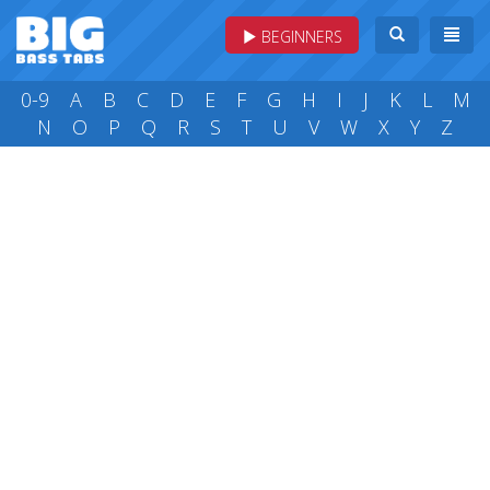
BEGINNERS
0-9
A
B
C
D
E
F
G
H
I
J
K
L
M
N
O
P
Q
R
S
T
U
V
W
X
Y
Z