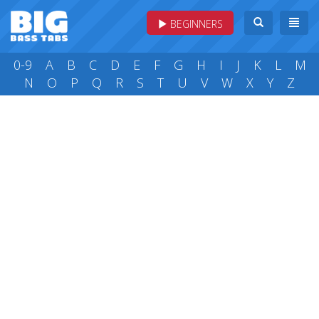
BEGINNERS
0-9
A
B
C
D
E
F
G
H
I
J
K
L
M
N
O
P
Q
R
S
T
U
V
W
X
Y
Z